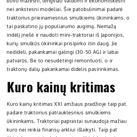
buvo mažesni, lengviau valdomi ir ekonomiškesni
nei ankstesni modeliai. Šie patobulinimai padarė
traktorius prieinamesnius smulkiems ūkininkams, o
tai paskatino jų populiarumo augimą. Nemažą
indėlį įnešė ir naudoti mini-traktoriai iš Japonijos,
kurių smulkūs ūkininkai prisipirko itin daug. Jie
nedideli, pakankamai galingi (30-50 AG) ir labai
patvarūs. Be to nesudėtingi remontuoti, o ir
traktorių dalių pakankamai didelis pasirinkimas.
Kuro kainų kritimas
Kuro kainų kritimas XXI amžiaus pradžioje taip pat
padarė traktorius patrauklesnius smulkiems
ūkininkams. Traktoriai paprastai sunaudoja mažiau
kuro nei reikia finansų arkliui išlaikyti. Taip pat