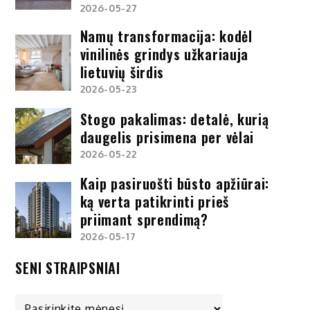
2026-05-27
Namų transformacija: kodėl
vinilinės grindys užkariauja
lietuvių širdis
2026-05-23
Stogo pakalimas: detalė, kurią
daugelis prisimena per vėlai
2026-05-22
Kaip pasiruošti būsto apžiūrai:
ką verta patikrinti prieš
priimant sprendimą?
2026-05-17
SENI STRAIPSNIAI
Seni
straipsniai