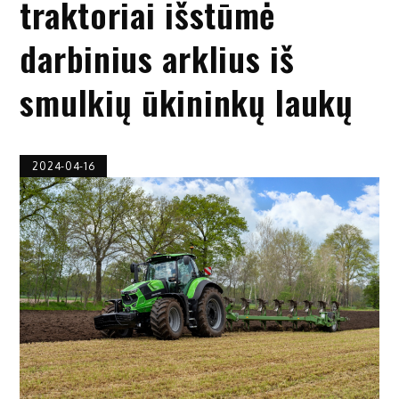
traktoriai išstūmė
darbinius arklius iš
smulkių ūkininkų laukų
2024-04-16