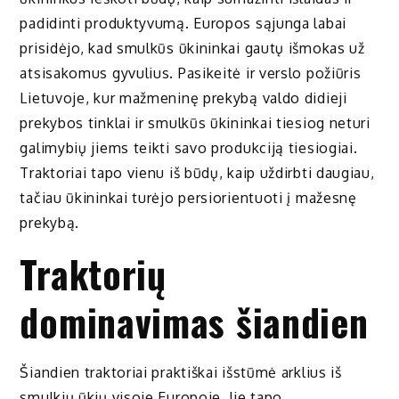
padidinti produktyvumą. Europos sąjunga labai
prisidėjo, kad smulkūs ūkininkai gautų išmokas už
atsisakomus gyvulius. Pasikeitė ir verslo požiūris
Lietuvoje, kur mažmeninę prekybą valdo didieji
prekybos tinklai ir smulkūs ūkininkai tiesiog neturi
galimybių jiems teikti savo produkciją tiesiogiai.
Traktoriai tapo vienu iš būdų, kaip uždirbti daugiau,
tačiau ūkininkai turėjo persiorientuoti į mažesnę
prekybą.
Traktorių
dominavimas šiandien
Šiandien traktoriai praktiškai išstūmė arklius iš
smulkių ūkių visoje Europoje. Jie tapo