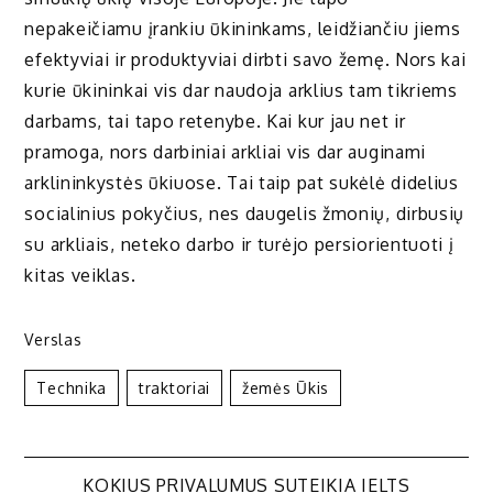
nepakeičiamu įrankiu ūkininkams, leidžiančiu jiems
efektyviai ir produktyviai dirbti savo žemę. Nors kai
kurie ūkininkai vis dar naudoja arklius tam tikriems
darbams, tai tapo retenybe. Kai kur jau net ir
pramoga, nors darbiniai arkliai vis dar auginami
arklininkystės ūkiuose. Tai taip pat sukėlė didelius
socialinius pokyčius, nes daugelis žmonių, dirbusių
su arkliais, neteko darbo ir turėjo persiorientuoti į
kitas veiklas.
Verslas
Technika
Traktoriai
Žemės Ūkis
KOKIUS PRIVALUMUS SUTEIKIA IELTS