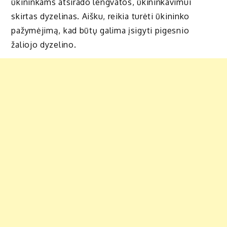
ūkininkams atsirado lengvatos, ūkininkavimui
skirtas dyzelinas. Aišku, reikia turėti ūkininko
pažymėjimą, kad būtų galima įsigyti pigesnio
žaliojo dyzelino.