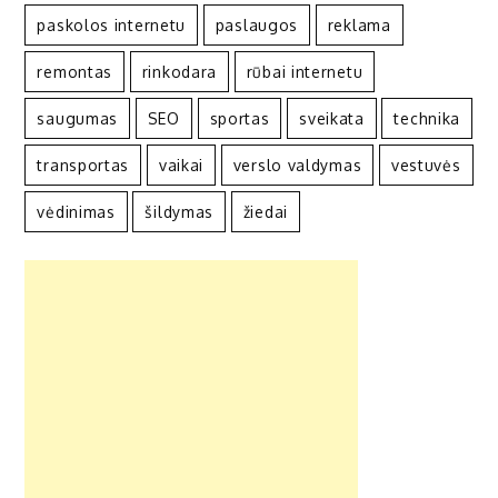
paskolos internetu
paslaugos
reklama
remontas
rinkodara
rūbai internetu
saugumas
SEO
sportas
sveikata
technika
transportas
vaikai
verslo valdymas
vestuvės
vėdinimas
šildymas
žiedai