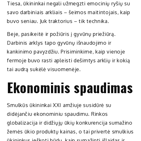
Tiesa, ūkininkai negali užmegzti emocinių ryšių su
savo darbiniais arkliais – šeimos maitintojais, kaip
buvo seniau. Juk traktorius – tik technika.
Beje, pasikeitė ir požiūris į gyvūnų priežiūrą.
Darbinis arklys tapo gyvūnų išnaudojimo ir
kankinimo pavyzdžiu. Prisiminkime, kaip vienoje
fermoje buvo rasti apleisti dešimtys arklių ir kokią
tai audrą sukėlė visuomenėje.
Ekonominis spaudimas
Smulkūs ūkininkai XXI amžiuje susidūrė su
didėjančiu ekonominiu spaudimu. Rinkos
globalizacija ir didžiųjų ūkių konkurencija sumažino
žemės ūkio produktų kainas, o tai privertė smulkius
ūkininkus ieškoti būdų, kaip sumažinti išlaidas ir