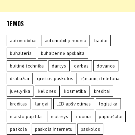
TEMOS
automobiliai
automobilių nuoma
baldai
buhalteriai
buhalterinė apskaita
buitinė technika
dantys
darbas
dovanos
drabužiai
greitos paskolos
išmanieji telefonai
juvelyrika
keliones
kosmetika
kreditai
kreditas
langai
LED apšvietimas
logistika
maisto papildai
moterys
nuoma
papuošalai
paskola
paskola internetu
paskolos