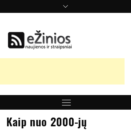
Skip
to
content
Žinios
naujienos,
straipsniai,
nuomonės
Menu
Kaip nuo 2000-jų