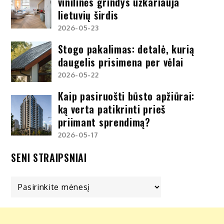
vinilinės grindys užkariauja
lietuvių širdis
2026-05-23
Stogo pakalimas: detalė, kurią
daugelis prisimena per vėlai
2026-05-22
Kaip pasiruošti būsto apžiūrai:
ką verta patikrinti prieš
priimant sprendimą?
2026-05-17
SENI STRAIPSNIAI
Seni
straipsniai