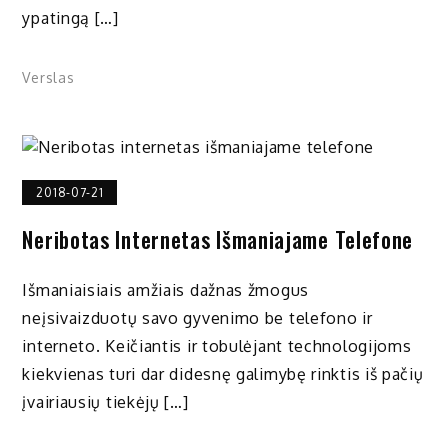
ypatingą […]
Verslas
2018-07-21
Neribotas Internetas Išmaniajame Telefone
Išmaniaisiais amžiais dažnas žmogus
neįsivaizduotų savo gyvenimo be telefono ir
interneto. Keičiantis ir tobulėjant technologijoms
kiekvienas turi dar didesnę galimybę rinktis iš pačių
įvairiausių tiekėjų […]