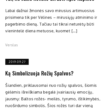
Labai dažnai žmonės savo mirusius artimuosius
prisimena tik per Vėlines – mirusiųjų atminimo ir
pagerbimo dieną. Tačiau tai tikrai neturėtų būti
vienintelė diena metuose, kuomet […]
Verslas
2019-09-27
Ką Simbolizuoja Rožių Spalvos?
Šiandien, priklausomai nuo rožių spalvos, šiomis
gėlėmis išreiškiama begalė įvairiausių emocijų,
jausmų: Baltos rožės- meilės, tyrumo, ištikimybės,
nuoširdumo simbolis. Šios rožės turi dar vieną