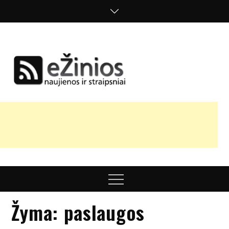
Skip
to
content
Žinios
naujienos,
straipsniai,
nuomonės
Menu
Žyma:
paslaugos