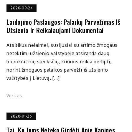
2020-09-24
Laidojimo Paslaugos: Palaikų Parvežimas Iš
Užsienio Ir Reikalaujami Dokumentai
Atsitikus nelaimei, susijusiai su artimo žmogaus
netektimi užsienio valstybėje atsiranda daug
biurokratinių slenksčių, kuriuos reikia perlipti,
norint žmogaus palaikus parvežti iš užsienio
valstybės į Lietuvą. […]
Verslas
2020-01-26
Tai, Ko Jums Neteko Girdėti Apie Kapines