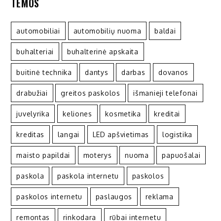
TEMOS
automobiliai
automobilių nuoma
baldai
buhalteriai
buhalterinė apskaita
buitinė technika
dantys
darbas
dovanos
drabužiai
greitos paskolos
išmanieji telefonai
juvelyrika
keliones
kosmetika
kreditai
kreditas
langai
LED apšvietimas
logistika
maisto papildai
moterys
nuoma
papuošalai
paskola
paskola internetu
paskolos
paskolos internetu
paslaugos
reklama
remontas
rinkodara
rūbai internetu