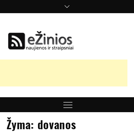
Skip
to
content
Žinios
naujienos,
straipsniai,
nuomonės
Menu
Žyma:
dovanos