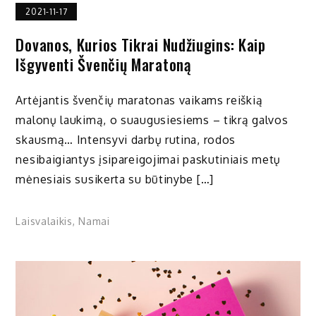
2021-11-17
Dovanos, Kurios Tikrai Nudžiugins: Kaip
Išgyventi Švenčių Maratoną
Artėjantis švenčių maratonas vaikams reiškią
malonų laukimą, o suaugusiesiems – tikrą galvos
skausmą… Intensyvi darbų rutina, rodos
nesibaigiantys įsipareigojimai paskutiniais metų
mėnesiais susikerta su būtinybe […]
Laisvalaikis
,
Namai