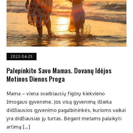
2022-04-25
Palepinkite Savo Mamas. Dovanų Idėjos
Motinos Dienos Proga
Mama – viena svarbiausių figūrų kiekvieno
žmogaus gyvenime. Jos visą gyvenimą išlieka
didžiausios gyvenimo pagalbininkės, kurioms vaikai
yra didžiausias jų turtas. Bėgant metams palaikyti
artimą […]