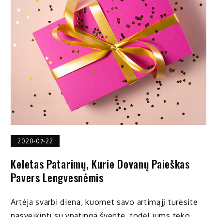
2020-07-22
Keletas Patarimų, Kurie Dovanų Paieškas
Pavers Lengvesnėmis
Artėja svarbi diena, kuomet savo artimąjį turėsite
pasveikinti su ypatinga švente, todėl jums teko