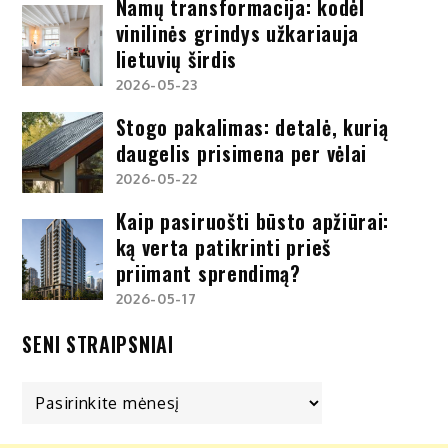
Namų transformacija: kodėl
vinilinės grindys užkariauja
lietuvių širdis
2026-05-23
Stogo pakalimas: detalė, kurią
daugelis prisimena per vėlai
2026-05-22
Kaip pasiruošti būsto apžiūrai:
ką verta patikrinti prieš
priimant sprendimą?
2026-05-17
SENI STRAIPSNIAI
Seni
straipsniai