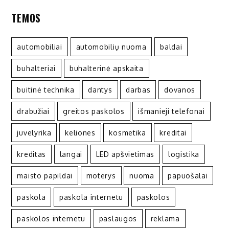
TEMOS
automobiliai
automobilių nuoma
baldai
buhalteriai
buhalterinė apskaita
buitinė technika
dantys
darbas
dovanos
drabužiai
greitos paskolos
išmanieji telefonai
juvelyrika
keliones
kosmetika
kreditai
kreditas
langai
LED apšvietimas
logistika
maisto papildai
moterys
nuoma
papuošalai
paskola
paskola internetu
paskolos
paskolos internetu
paslaugos
reklama