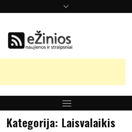
Skip
to
content
Žinios
naujienos,
straipsniai,
nuomonės
Menu
Kategorija:
Laisvalaikis