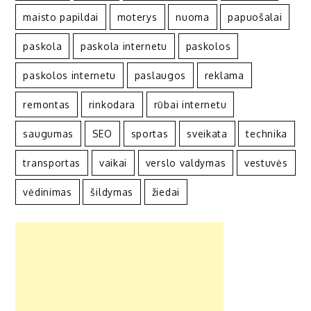
maisto papildai
moterys
nuoma
papuošalai
paskola
paskola internetu
paskolos
paskolos internetu
paslaugos
reklama
remontas
rinkodara
rūbai internetu
saugumas
SEO
sportas
sveikata
technika
transportas
vaikai
verslo valdymas
vestuvės
vėdinimas
šildymas
žiedai