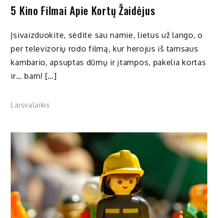
5 Kino Filmai Apie Kortų Žaidėjus
Įsivaizduokite, sėdite sau namie, lietus už lango, o
per televizorių rodo filmą, kur herojus iš tamsaus
kambario, apsuptas dūmų ir įtampos, pakelia kortas
ir… bam! […]
Laisvalaikis