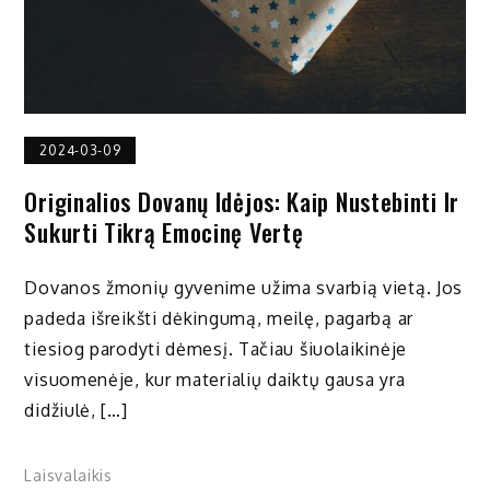
2024-03-09
Originalios Dovanų Idėjos: Kaip Nustebinti Ir
Sukurti Tikrą Emocinę Vertę
Dovanos žmonių gyvenime užima svarbią vietą. Jos
padeda išreikšti dėkingumą, meilę, pagarbą ar
tiesiog parodyti dėmesį. Tačiau šiuolaikinėje
visuomenėje, kur materialių daiktų gausa yra
didžiulė, […]
Laisvalaikis