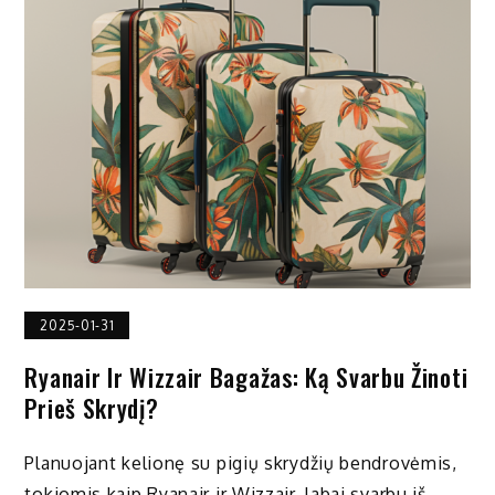
2025-01-31
Ryanair Ir Wizzair Bagažas: Ką Svarbu Žinoti
Prieš Skrydį?
Planuojant kelionę su pigių skrydžių bendrovėmis,
tokiomis kaip Ryanair ir Wizzair, labai svarbu iš