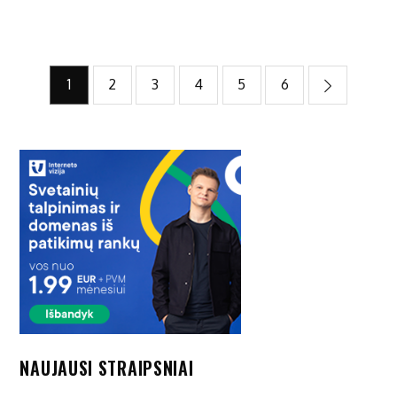
Įrašų
1
2
3
4
5
6
puslapiavimas
NAUJAUSI STRAIPSNIAI