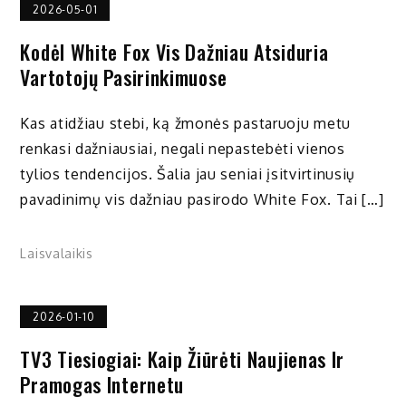
2026-05-01
Kodėl White Fox Vis Dažniau Atsiduria
Vartotojų Pasirinkimuose
Kas atidžiau stebi, ką žmonės pastaruoju metu
renkasi dažniausiai, negali nepastebėti vienos
tylios tendencijos. Šalia jau seniai įsitvirtinusių
pavadinimų vis dažniau pasirodo White Fox. Tai […]
Laisvalaikis
2026-01-10
TV3 Tiesiogiai: Kaip Žiūrėti Naujienas Ir
Pramogas Internetu