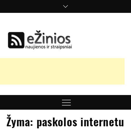
Skip
to
content
Žinios
naujienos,
straipsniai,
nuomonės
Menu
Žyma:
paskolos internetu