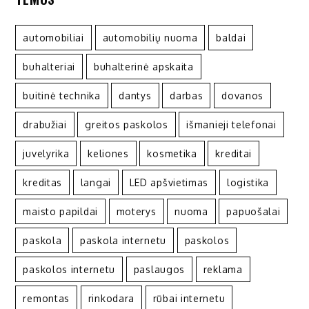
automobiliai
automobilių nuoma
baldai
buhalteriai
buhalterinė apskaita
buitinė technika
dantys
darbas
dovanos
drabužiai
greitos paskolos
išmanieji telefonai
juvelyrika
keliones
kosmetika
kreditai
kreditas
langai
LED apšvietimas
logistika
maisto papildai
moterys
nuoma
papuošalai
paskola
paskola internetu
paskolos
paskolos internetu
paslaugos
reklama
remontas
rinkodara
rūbai internetu