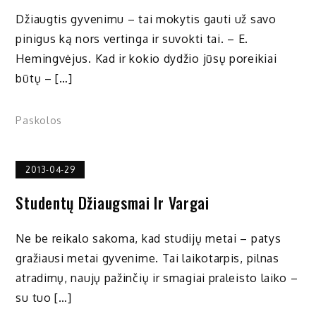
Džiaugtis gyvenimu – tai mokytis gauti už savo
pinigus ką nors vertinga ir suvokti tai. – E.
Hemingvėjus. Kad ir kokio dydžio jūsų poreikiai
būtų – […]
Paskolos
2013-04-29
Studentų Džiaugsmai Ir Vargai
Ne be reikalo sakoma, kad studijų metai – patys
gražiausi metai gyvenime. Tai laikotarpis, pilnas
atradimų, naujų pažinčių ir smagiai praleisto laiko –
su tuo […]