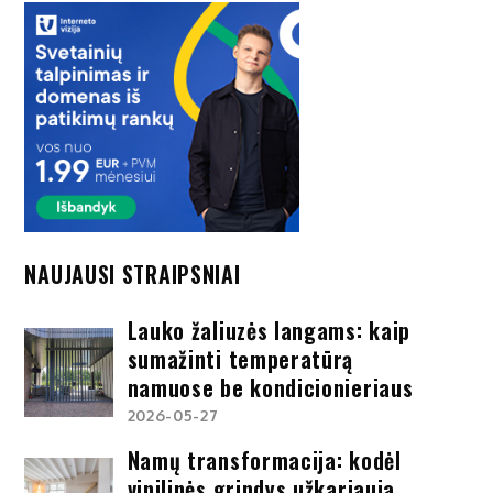
NAUJAUSI STRAIPSNIAI
Lauko žaliuzės langams: kaip
sumažinti temperatūrą
namuose be kondicionieriaus
2026-05-27
Namų transformacija: kodėl
vinilinės grindys užkariauja