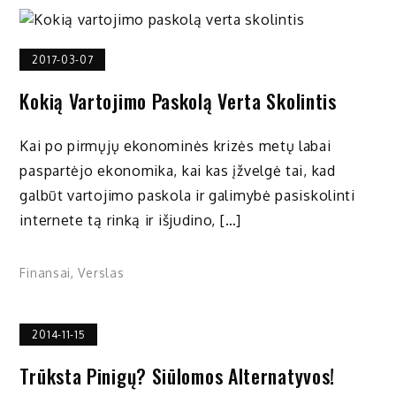
2017-03-07
Kokią Vartojimo Paskolą Verta Skolintis
Kai po pirmųjų ekonominės krizės metų labai
paspartėjo ekonomika, kai kas įžvelgė tai, kad
galbūt vartojimo paskola ir galimybė pasiskolinti
internete tą rinką ir išjudino, […]
Finansai
,
Verslas
2014-11-15
Trūksta Pinigų? Siūlomos Alternatyvos!