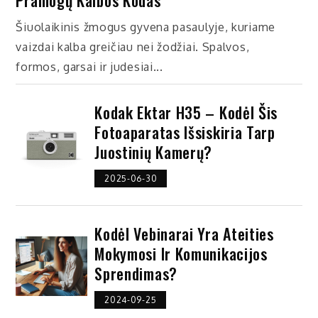
Pramogų Kalbos Kodas
Šiuolaikinis žmogus gyvena pasaulyje, kuriame
vaizdai kalba greičiau nei žodžiai. Spalvos,
formos, garsai ir judesiai...
Kodak Ektar H35 – Kodėl Šis
Fotoaparatas Išsiskiria Tarp
Juostinių Kamerų?
2025-06-30
Kodėl Vebinarai Yra Ateities
Mokymosi Ir Komunikacijos
Sprendimas?
2024-09-25