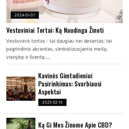
2024-01-07
Vestuviniai Tortai: Ką Naudinga Žinoti
Vestuvinis tortas - tai daugiau nei desertas; tai
pagrindinis akcentas, simbolizuojantis meilę,
vienybę ir šventę....
Kavinės Gimtadieniui
Pasirinkimas: Svarbiausi
Aspektai
2023-02-15
Ką Gi Mes Žinome Apie CBD?