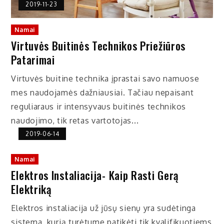
2019-11-23
Namai
Virtuvės Buitinės Technikos Priežiūros
Patarimai
Virtuvės buitine technika įprastai savo namuose
mes naudojamės dažniausiai. Tačiau nepaisant
reguliaraus ir intensyvaus buitinės technikos
naudojimo, tik retas vartotojas...
2019-06-14
Namai
Elektros Instaliacija- Kaip Rasti Gerą
Elektriką
Elektros instaliacija už jūsų sienų yra sudėtinga
sistema, kurią turėtume patikėti tik kvalifikuotiems