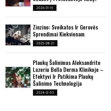
2026-01-15
Zinzino: Sveikatos Ir Gerovės
Sprendimai Kiekvienam
2025-08-21
Plaukų Šalinimas Aleksandrito
Lazeriu Bella Derma Klinikoje –
Efektyvi Ir Patikima Plaukų
Šalinimo Technologija
2024-12-03