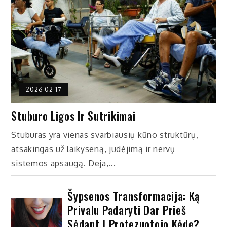
2026-02-17
Stuburo Ligos Ir Sutrikimai
Stuburas yra vienas svarbiausių kūno struktūrų,
atsakingas už laikyseną, judėjimą ir nervų
sistemos apsaugą. Deja,...
Šypsenos Transformacija: Ką
Privalu Padaryti Dar Prieš
Sėdant Į Protezuotojo Kėdę?