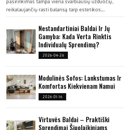
pasirinkimas tampa viena svarbiausių užduočių,
reikalaujančių rasti balansą tarp estetikos...
Nestandartiniai Baldai Ir Jų
Gamyba: Kada Verta Rinktis
Individualų Sprendimą?
2026-04-26
Modulinės Sofos: Lankstumas Ir
Komfortas Kiekvienam Namui
2026-01-16
Virtuvės Baldai – Praktiški
Sprendimai Šiuolaikiniams