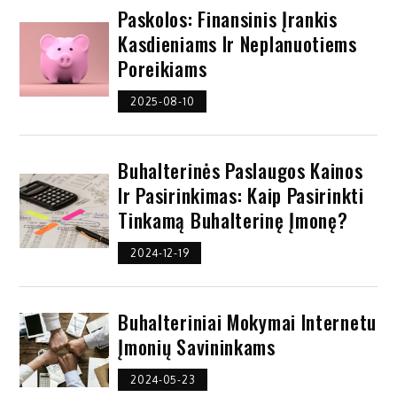
Paskolos: Finansinis Įrankis
Kasdieniams Ir Neplanuotiems
Poreikiams
2025-08-10
Buhalterinės Paslaugos Kainos
Ir Pasirinkimas: Kaip Pasirinkti
Tinkamą Buhalterinę Įmonę?
2024-12-19
Buhalteriniai Mokymai Internetu
Įmonių Savininkams
2024-05-23