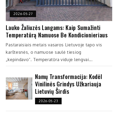
2026-05-27
Lauko Žaliuzės Langams: Kaip Sumažinti
Temperatūrą Namuose Be Kondicionieriaus
Pastaraisiais metais vasaros Lietuvoje tapo vis
karštesnės, o namuose saulė tiesiog
„kepindavo“. Temperatūra viduje lengvai...
Namų Transformacija: Kodėl
Vinilinės Grindys Užkariauja
Lietuvių Širdis
2026-05-23