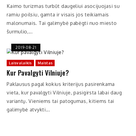
Kaimo turizmas turbūt daugeliui asocijuojasi su
ramiu poilsiu, gamta ir visais jos teikiamais
malonumais. Tai galimybė pabėgti nuo miesto
šurmulio,...
2019-08-21
Laisvalaikis
Maistas
Kur Pavalgyti Vilniuje?
Paklausus pagal kokius kriterijus pasirenkama
vieta, kur pavalgyti Vilniuje, pasigirsta labai daug
variantų. Vieniems tai patogumas, kitiems tai
galimybė atvykti...