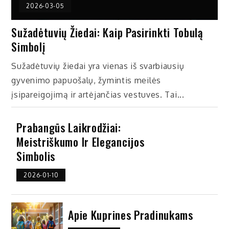
2026-03-05
Sužadėtuvių Žiedai: Kaip Pasirinkti Tobulą
Simbolį
Sužadėtuvių žiedai yra vienas iš svarbiausių
gyvenimo papuošalų, žymintis meilės
įsipareigojimą ir artėjančias vestuves. Tai...
Prabangūs Laikrodžiai:
Meistriškumo Ir Elegancijos
Simbolis
2026-01-10
Apie Kuprines Pradinukams