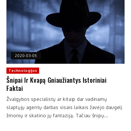
2020-03-05
Technologijos
Šnipai Ir Kvapą Gniaužiantys Istoriniai
Faktai
Žvalgybos specialistų ar kitaip dar vadinamų
slaptųjų agentų darbas visais laikais žavėjo daugelį
žmonių ir skatino jų fantaziją. Tačiau šnipų...