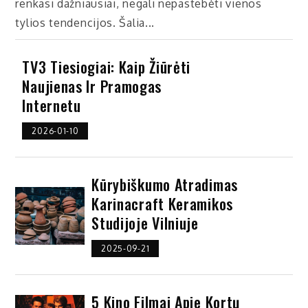
renkasi dažniausiai, negali nepastebėti vienos
tylios tendencijos. Šalia...
TV3 Tiesiogiai: Kaip Žiūrėti
Naujienas Ir Pramogas
Internetu
2026-01-10
Kūrybiškumo Atradimas
Karinacraft Keramikos
Studijoje Vilniuje
2025-09-21
5 Kino Filmai Apie Kortų