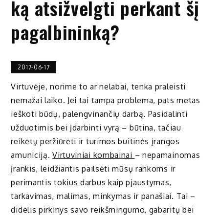
ką atsižvelgti perkant šį
pagalbininką?
2017-06-17
Virtuvėje, norime to ar nelabai, tenka praleisti
nemažai laiko. Jei tai tampa problema, pats metas
ieškoti būdų, palengvinančių darbą. Pasidalinti
užduotimis bei įdarbinti vyrą – būtina, tačiau
reikėtų peržiūrėti ir turimos buitinės įrangos
amuniciją.
Virtuviniai kombainai
– nepamainomas
įrankis, leidžiantis pailsėti mūsų rankoms ir
perimantis tokius darbus kaip pjaustymas,
tarkavimas, malimas, minkymas ir panašiai. Tai –
didelis pirkinys savo reikšmingumo, gabaritų bei