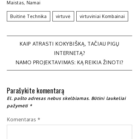
Maistas
,
Namai
Buitinė Technika
Virtuvė
Virtuviniai Kombainai
Navigacija
KAIP ATRASTI KOKYBIŠKĄ, TAČIAU PIGŲ
INTERNETĄ?
tarp
NAMO PROJEKTAVIMAS: KĄ REIKIA ŽINOTI?
įrašų
Parašykite komentarą
El. pašto adresas nebus skelbiamas.
Būtini laukeliai
pažymėti
*
Komentaras
*