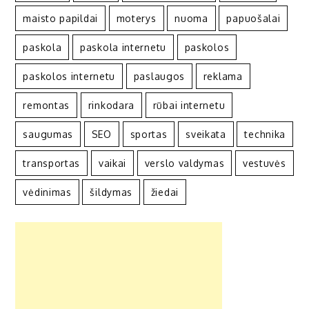
maisto papildai
moterys
nuoma
papuošalai
paskola
paskola internetu
paskolos
paskolos internetu
paslaugos
reklama
remontas
rinkodara
rūbai internetu
saugumas
SEO
sportas
sveikata
technika
transportas
vaikai
verslo valdymas
vestuvės
vėdinimas
šildymas
žiedai