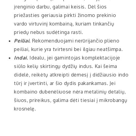
įrenginio darbu, galimai keisis. Dėl šios
priežasties geriausia pirkti žinomo prekinio
vardo virtuvinį kombainą, kuriam tinkančių
priedų nebus sudėtinga rasti.
Peiliai.
Rekomenduojami nerūrijančio plieno
peiliai, kurie yra tvirtesni bei ilgiau neatšimpa.
Indai.
Idealu, jei gamintojas komplektacijoje
siūlo kelių skirtingų dydžių indus. Kai šeima
didelė, reikėtų atkreipti dėmesį į didžiausio indo
tūrį ir įvertinti, ar šio dydis pakankamas. Jei
kombaino dubenėliuose nėra metalinių detalių,
šiuos, prireikus, galima dėti tiesiai į mikrobangų
krosnelę.