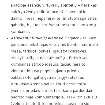
apačioje esančių virtuvinių spintelių – nereikės
aukštyn žemyn kilnoti nemažai sveriančio
daikto. Tiesa, nepamirškite išmatuoti spintelės
gabaritų ir į juos atsižvelgti renkantis konkretų
kombainą.
Atliekamų funkcijų įvairovė
. Pagalvokite, kam
jums bus reikalingas virtuvinis kombainas: malti
mėsą, tarkuoti bulves, pjaustyti daržoves,
minkyti tešlą ar dar kažkam? Jei išsirinktas
kombainas atrodo idealus, tačiau nėra to
vienintelio jūsų pageidaujamo priedo,
paklauskite, gal šį galima įsigyti atskirai.
Virtuviniai kombainai gali būti derinami su
įvairiais priedais, ne tik tais, kurie parduodami
pagrindinėje komplektacijoje. Tai – itin aktualu
žvelgiant į ateitį, kai poreikiai, susiję su šio