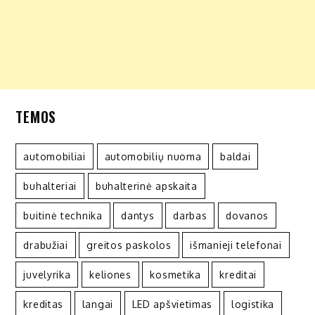
TEMOS
automobiliai
automobilių nuoma
baldai
buhalteriai
buhalterinė apskaita
buitinė technika
dantys
darbas
dovanos
drabužiai
greitos paskolos
išmanieji telefonai
juvelyrika
keliones
kosmetika
kreditai
kreditas
langai
LED apšvietimas
logistika