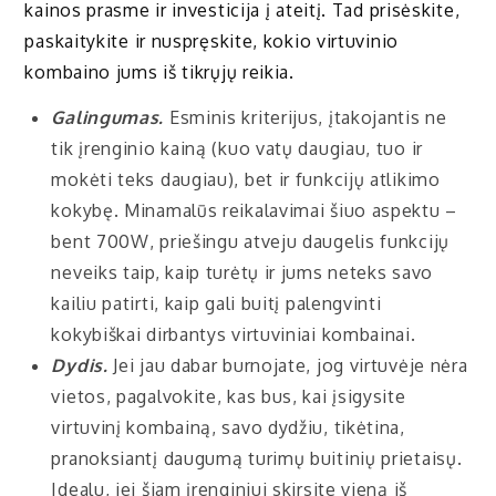
kainos prasme ir investicija į ateitį. Tad prisėskite,
paskaitykite ir nuspręskite, kokio virtuvinio
kombaino jums iš tikrųjų reikia.
Galingumas.
Esminis kriterijus, įtakojantis ne
tik įrenginio kainą (kuo vatų daugiau, tuo ir
mokėti teks daugiau), bet ir funkcijų atlikimo
kokybę. Minamalūs reikalavimai šiuo aspektu –
bent 700W, priešingu atveju daugelis funkcijų
neveiks taip, kaip turėtų ir jums neteks savo
kailiu patirti, kaip gali buitį palengvinti
kokybiškai dirbantys virtuviniai kombainai.
Dydis.
Jei jau dabar burnojate, jog virtuvėje nėra
vietos, pagalvokite, kas bus, kai įsigysite
virtuvinį kombainą, savo dydžiu, tikėtina,
pranoksiantį daugumą turimų buitinių prietaisų.
Idealu, jei šiam įrenginiui skirsite vieną iš