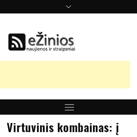
Skip
to
content
Žinios
naujienos,
straipsniai,
nuomonės
Menu
Virtuvinis kombainas: į