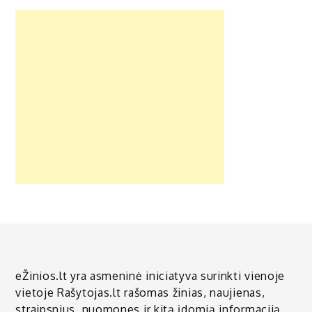
eŽinios.lt yra asmeninė iniciatyva surinkti vienoje
vietoje Rašytojas.lt rašomas žinias, naujienas,
straipsnius, nuomones ir kitą įdomią informaciją.