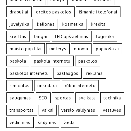
drabužiai
greitos paskolos
išmanieji telefonai
juvelyrika
keliones
kosmetika
kreditai
kreditas
langai
LED apšvietimas
logistika
maisto papildai
moterys
nuoma
papuošalai
paskola
paskola internetu
paskolos
paskolos internetu
paslaugos
reklama
remontas
rinkodara
rūbai internetu
saugumas
SEO
sportas
sveikata
technika
transportas
vaikai
verslo valdymas
vestuvės
vėdinimas
šildymas
žiedai