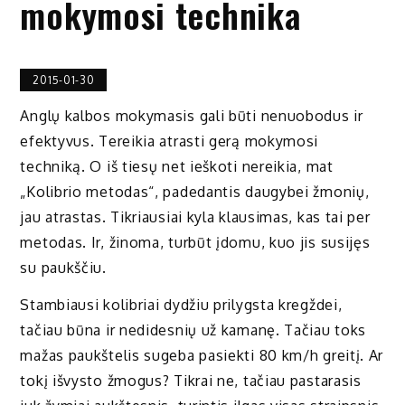
mokymosi technika
2015-01-30
Anglų kalbos mokymasis gali būti nenuobodus ir
efektyvus. Tereikia atrasti gerą mokymosi
techniką. O iš tiesų net ieškoti nereikia, mat
„Kolibrio metodas“, padedantis daugybei žmonių,
jau atrastas. Tikriausiai kyla klausimas, kas tai per
metodas. Ir, žinoma, turbūt įdomu, kuo jis susijęs
su paukščiu.
Stambiausi kolibriai dydžiu prilygsta kregždei,
tačiau būna ir nedidesnių už kamanę. Tačiau toks
mažas paukštelis sugeba pasiekti 80 km/h greitį. Ar
tokį išvysto žmogus? Tikrai ne, tačiau pastarasis