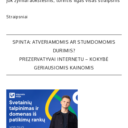
juk žymiai aukštesnis, turintis ilgas visas straipsnis
Straipsniai
Navigacija
SPINTA: ATVERIAMOMIS AR STUMDOMOMIS
DURIMIS?
tarp
PREZERVATYVAI INTERNETU – KOKYBĖ
GERIAUSIOMIS KAINOMIS
įrašų