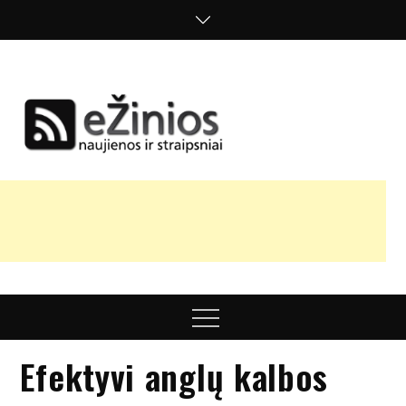
Skip
to
content
Žinios
naujienos,
straipsniai,
nuomonės
Menu
Efektyvi anglų kalbos