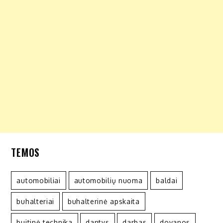
TEMOS
automobiliai
automobilių nuoma
baldai
buhalteriai
buhalterinė apskaita
buitinė technika
dantys
darbas
dovanos