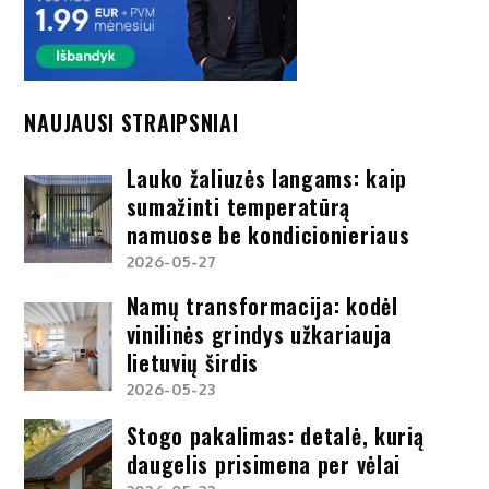
NAUJAUSI STRAIPSNIAI
Lauko žaliuzės langams: kaip
sumažinti temperatūrą
namuose be kondicionieriaus
2026-05-27
Namų transformacija: kodėl
vinilinės grindys užkariauja
lietuvių širdis
2026-05-23
Stogo pakalimas: detalė, kurią
daugelis prisimena per vėlai