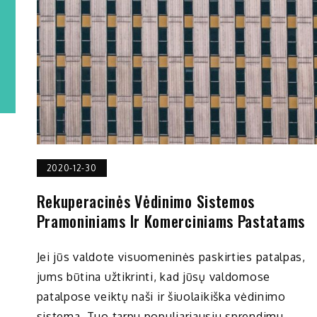
2020-12-30
Rekuperacinės Vėdinimo Sistemos
Pramoniniams Ir Komerciniams Pastatams
Jei jūs valdote visuomeninės paskirties patalpas,
jums būtina užtikrinti, kad jūsų valdomose
patalpose veiktų naši ir šiuolaikiška vėdinimo
sistema. Tuo tarpu populiariausiu sprendimu