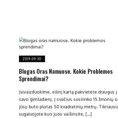
2019-09-30
Blogas Oras Namuose. Kokie Problemos
Sprendimai?
Įsivaizduokime, eilinį kartą pakvietėte draugus į
savo gimtadienį. Į svečius susirinko 15 žmonių o
jūsų buto plotas 50 kvadratinių metrų. Tikriausi
sugalvojote kuo juos vaišinsite, […]