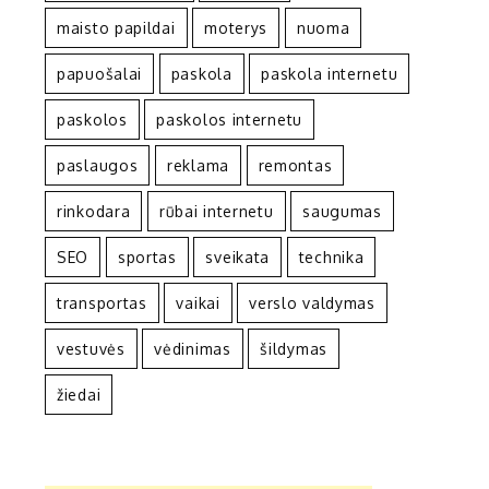
maisto papildai
moterys
nuoma
papuošalai
paskola
paskola internetu
paskolos
paskolos internetu
paslaugos
reklama
remontas
rinkodara
rūbai internetu
saugumas
SEO
sportas
sveikata
technika
transportas
vaikai
verslo valdymas
vestuvės
vėdinimas
šildymas
žiedai