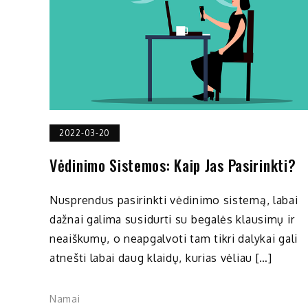
2022-03-20
Vėdinimo Sistemos: Kaip Jas Pasirinkti?
Nusprendus pasirinkti vėdinimo sistemą, labai
dažnai galima susidurti su begalės klausimų ir
neaiškumų, o neapgalvoti tam tikri dalykai gali
atnešti labai daug klaidų, kurias vėliau […]
Namai