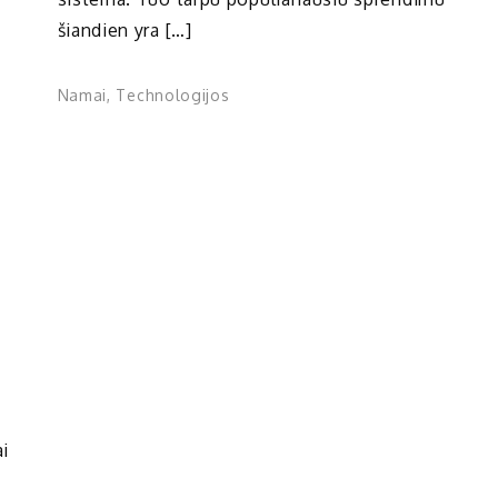
šiandien yra […]
Namai
,
Technologijos
ai