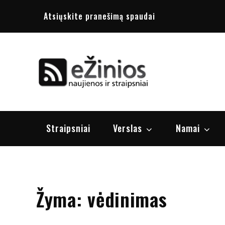
Skip
Atsiųskite pranešimą spaudai
to
content
Žinios
naujienos, st
Straipsniai
Verslas
Namai
Žyma:
vėdinimas