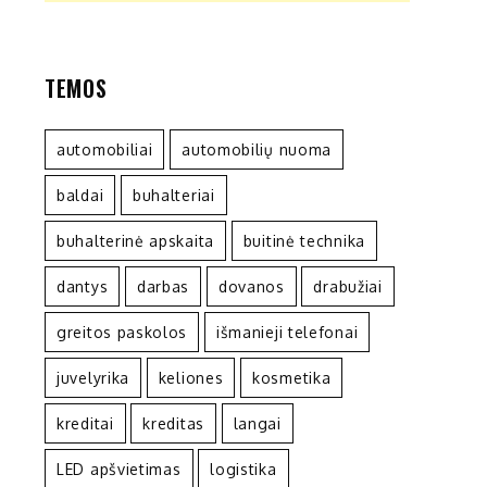
TEMOS
automobiliai
automobilių nuoma
baldai
buhalteriai
buhalterinė apskaita
buitinė technika
dantys
darbas
dovanos
drabužiai
greitos paskolos
išmanieji telefonai
juvelyrika
keliones
kosmetika
kreditai
kreditas
langai
LED apšvietimas
logistika