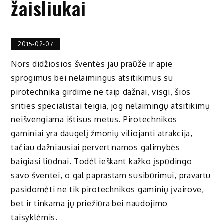
žaisliukai
2015-02-07
Nors didžiosios šventės jau praūžė ir apie
sprogimus bei nelaimingus atsitikimus su
pirotechnika girdime ne taip dažnai, visgi, šios
srities specialistai teigia, jog nelaimingų atsitikimų
neišvengiama ištisus metus. Pirotechnikos
gaminiai yra daugelį žmonių viliojanti atrakcija,
tačiau dažniausiai pervertinamos galimybės
baigiasi liūdnai. Todėl ieškant kažko įspūdingo
savo šventei, o gal paprastam susibūrimui, pravartu
pasidomėti ne tik pirotechnikos gaminių įvairove,
bet ir tinkama jų priežiūra bei naudojimo
taisyklėmis.