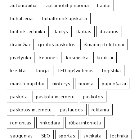
automobiliai
automobilių nuoma
baldai
buhalteriai
buhalterinė apskaita
buitinė technika
dantys
darbas
dovanos
drabužiai
greitos paskolos
išmanieji telefonai
juvelyrika
keliones
kosmetika
kreditai
kreditas
langai
LED apšvietimas
logistika
maisto papildai
moterys
nuoma
papuošalai
paskola
paskola internetu
paskolos
paskolos internetu
paslaugos
reklama
remontas
rinkodara
rūbai internetu
saugumas
SEO
sportas
sveikata
technika