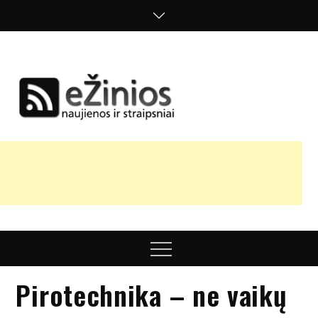
Skip
to
content
Žinios
naujienos,
straipsniai,
nuomonės
Menu
Pirotechnika – ne vaikų