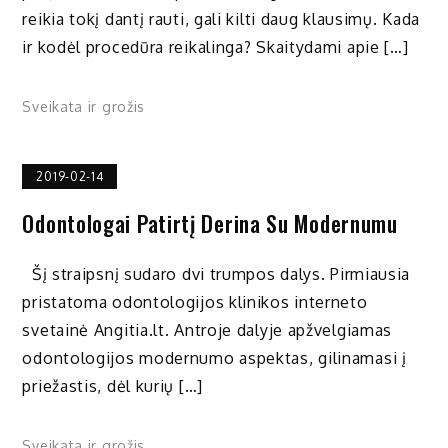
reikia tokį dantį rauti, gali kilti daug klausimų. Kada
ir kodėl procedūra reikalinga? Skaitydami apie […]
Sveikata ir grožis
2019-02-14
Odontologai Patirtį Derina Su Modernumu
Šį straipsnį sudaro dvi trumpos dalys. Pirmiausia
pristatoma odontologijos klinikos interneto
svetainė Angitia.lt. Antroje dalyje apžvelgiamas
odontologijos modernumo aspektas, gilinamasi į
priežastis, dėl kurių […]
Sveikata ir grožis