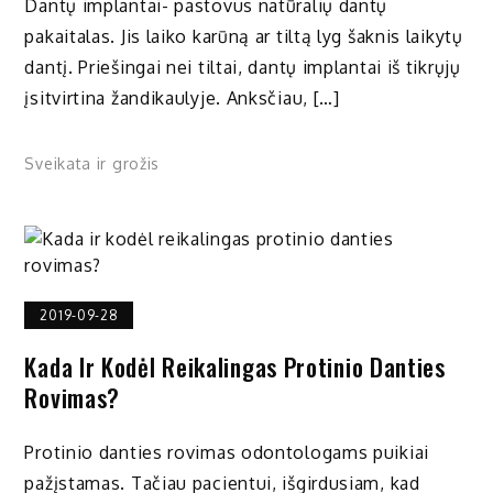
Dantų implantai- pastovus natūralių dantų
pakaitalas. Jis laiko karūną ar tiltą lyg šaknis laikytų
dantį. Priešingai nei tiltai, dantų implantai iš tikrųjų
įsitvirtina žandikaulyje. Anksčiau, […]
Sveikata ir grožis
2019-09-28
Kada Ir Kodėl Reikalingas Protinio Danties
Rovimas?
Protinio danties rovimas odontologams puikiai
pažįstamas. Tačiau pacientui, išgirdusiam, kad