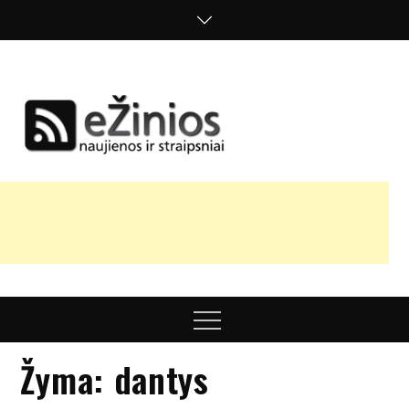
Skip
to
content
Žinios
naujienos,
straipsniai,
nuomonės
Menu
Žyma:
dantys