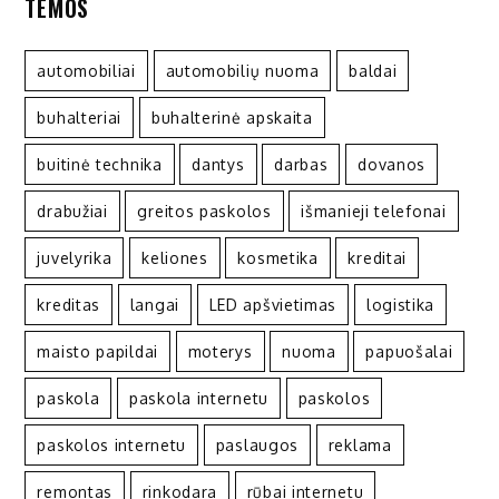
TEMOS
automobiliai
automobilių nuoma
baldai
buhalteriai
buhalterinė apskaita
buitinė technika
dantys
darbas
dovanos
drabužiai
greitos paskolos
išmanieji telefonai
juvelyrika
keliones
kosmetika
kreditai
kreditas
langai
LED apšvietimas
logistika
maisto papildai
moterys
nuoma
papuošalai
paskola
paskola internetu
paskolos
paskolos internetu
paslaugos
reklama
remontas
rinkodara
rūbai internetu