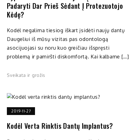
Padaryti Dar Prieš Sėdant Į Protezuotojo
Kėdę?
Kodėl negalima tiesiog iškart įsidėti naujų dantų
Daugeliui iš mūsų vizitas pas odontologą
asocijuojasi su noru kuo greičiau išspręsti
problemą ir pamiršti diskomfortą. Kai kalbame […]
Sveikata ir grožis
2019-11-27
Kodėl Verta Rinktis Dantų Implantus?