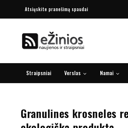
Skip
Atsiųskite pranešimą spaudai
to
content
Žinios
naujienos, st
Straipsniai
Verslas
Namai
Granulines krosneles re
ekologišką produktą