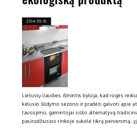
2014-05-15
Lietuvių liaudies išmintis byloja, kad roges reik
kėlusio šildymo sezono ir pradėti galvoti apie at
tausojimo, gamintojai siūlo alternatyvą tradici
pasirodžiusios rinkoje sukėlė tikrą perversmą.
v