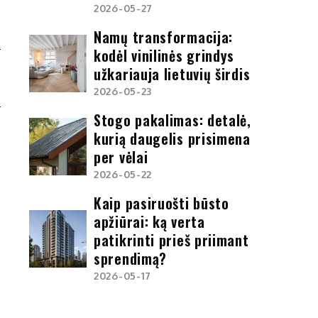
2026-05-27
Namų transformacija:
kodėl vinilinės grindys
Ų
užkariauja lietuvių širdis
?
2026-05-23
Stogo pakalimas: detalė,
kurią daugelis prisimena
per vėlai
2026-05-22
Kaip pasiruošti būsto
apžiūrai: ką verta
patikrinti prieš priimant
sprendimą?
2026-05-17