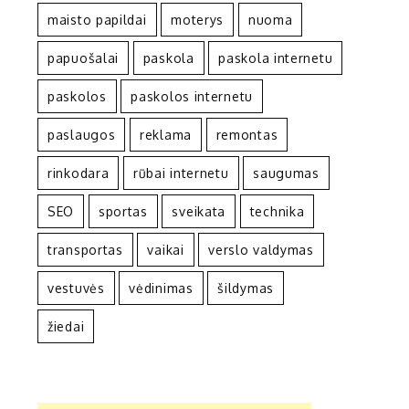
maisto papildai
moterys
nuoma
papuošalai
paskola
paskola internetu
paskolos
paskolos internetu
paslaugos
reklama
remontas
rinkodara
rūbai internetu
saugumas
SEO
sportas
sveikata
technika
transportas
vaikai
verslo valdymas
vestuvės
vėdinimas
šildymas
žiedai