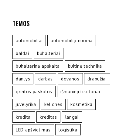
TEMOS
automobiliai
automobilių nuoma
baldai
buhalteriai
buhalterinė apskaita
buitinė technika
dantys
darbas
dovanos
drabužiai
greitos paskolos
išmanieji telefonai
juvelyrika
keliones
kosmetika
kreditai
kreditas
langai
LED apšvietimas
logistika