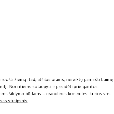
ia ruošti žiemą, tad, atšilus orams, nereiktų pamiršti baimę
eitį. Norintiems sutaupyti ir prisidėti prie gamtos
niams šildymo būdams – granulines krosneles, kurios vos
isas straipsnis