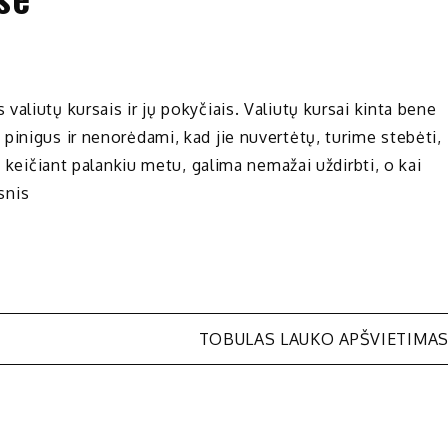
aliutų kursais ir jų pokyčiais. Valiutų kursai kinta bene
pinigus ir nenorėdami, kad jie nuvertėtų, turime stebėti,
ą keičiant palankiu metu, galima nemažai uždirbti, o kai
psnis
TOBULAS LAUKO APŠVIETIMA