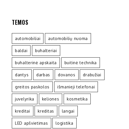
TEMOS
automobiliai
automobilių nuoma
baldai
buhalteriai
buhalterinė apskaita
buitinė technika
dantys
darbas
dovanos
drabužiai
greitos paskolos
išmanieji telefonai
juvelyrika
keliones
kosmetika
kreditai
kreditas
langai
LED apšvietimas
logistika