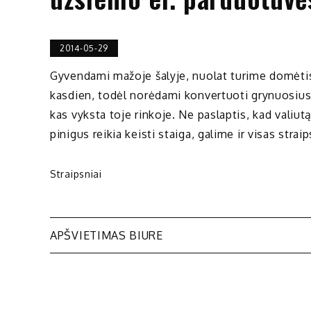
2014-05-29
Gyvendami mažoje šalyje, nuolat turime domėtis v
kasdien, todėl norėdami konvertuoti grynuosius 
kas vyksta toje rinkoje. Ne paslaptis, kad valiut
pinigus reikia keisti staiga, galime ir visas strai
Straipsniai
Navigacija
APŠVIETIMAS BIURE
tarp