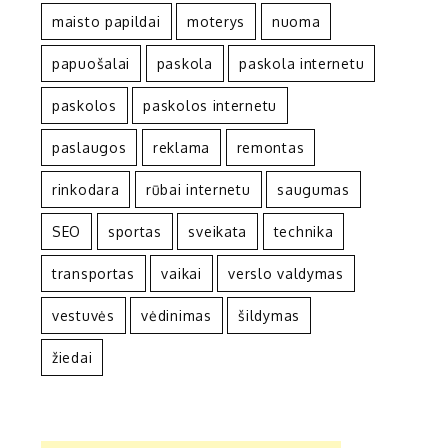
maisto papildai
moterys
nuoma
papuošalai
paskola
paskola internetu
paskolos
paskolos internetu
paslaugos
reklama
remontas
rinkodara
rūbai internetu
saugumas
SEO
sportas
sveikata
technika
transportas
vaikai
verslo valdymas
vestuvės
vėdinimas
šildymas
žiedai