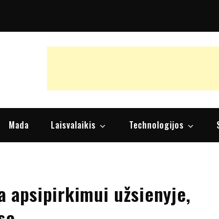
raipsniai, nuomonės
Mada
Laisvalaikis
Technologijos
ka apsipirkimui užsienyje,
se