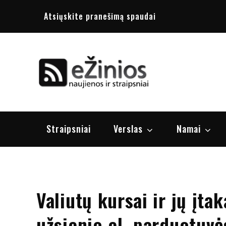
Skip
Atsiųskite pranešimą spaudai
to
content
Žinios
naujienos, st
Straipsniai
Verslas
Namai
Valiutų kursai ir jų įta
užsienio el. parduotuvė