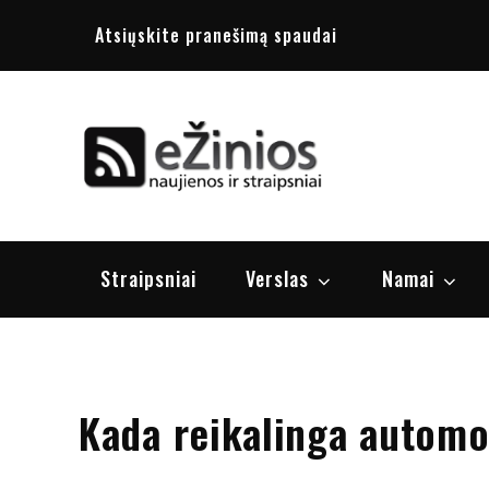
Skip
Atsiųskite pranešimą spaudai
to
content
Žinios
naujienos, st
Straipsniai
Verslas
Namai
Kada reikalinga autom