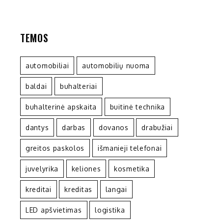
TEMOS
automobiliai
automobilių nuoma
baldai
buhalteriai
buhalterinė apskaita
buitinė technika
dantys
darbas
dovanos
drabužiai
greitos paskolos
išmanieji telefonai
juvelyrika
keliones
kosmetika
kreditai
kreditas
langai
LED apšvietimas
logistika