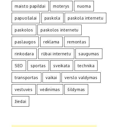
maisto papildai
moterys
nuoma
papuošalai
paskola
paskola internetu
paskolos
paskolos internetu
paslaugos
reklama
remontas
rinkodara
rūbai internetu
saugumas
SEO
sportas
sveikata
technika
transportas
vaikai
verslo valdymas
vestuvės
vėdinimas
šildymas
žiedai