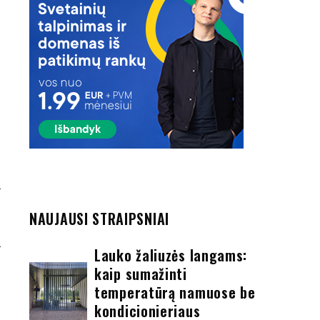
u
O
NAUJAUSI STRAIPSNIAI
E
Lauko žaliuzės langams:
kaip sumažinti
temperatūrą namuose be
kondicionieriaus