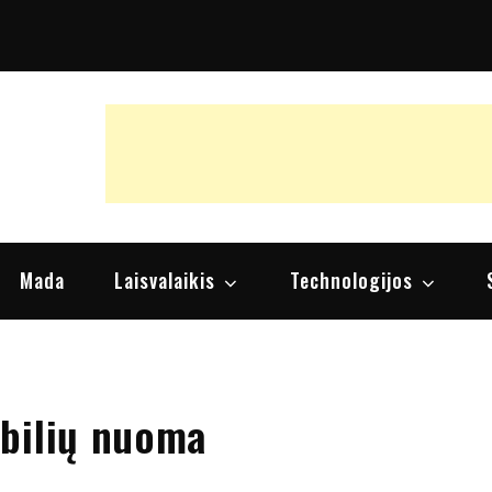
raipsniai, nuomonės
Mada
Laisvalaikis
Technologijos
obilių nuoma