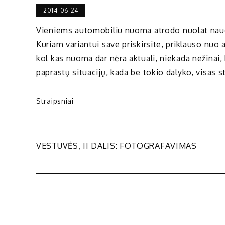
2014-06-24
Vieniems automobiliu nuoma atrodo nuolat naudo
Kuriam variantui save priskirsite, priklauso nuo
kol kas nuoma dar nėra aktuali, niekada nežinai, 
paprastų situacijų, kada be tokio dalyko, visas s
Straipsniai
Navigacija
VESTUVĖS, II DALIS: FOTOGRAFAVIMAS
tarp
įrašų