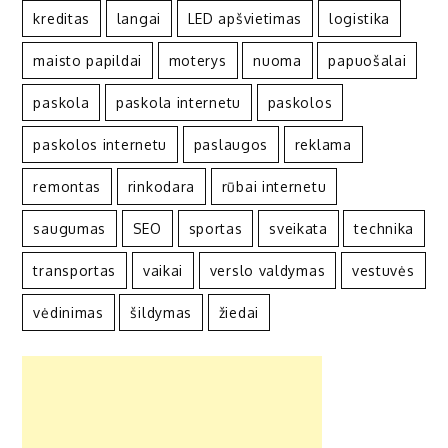
kreditas
langai
LED apšvietimas
logistika
maisto papildai
moterys
nuoma
papuošalai
paskola
paskola internetu
paskolos
paskolos internetu
paslaugos
reklama
remontas
rinkodara
rūbai internetu
saugumas
SEO
sportas
sveikata
technika
transportas
vaikai
verslo valdymas
vestuvės
vėdinimas
šildymas
žiedai