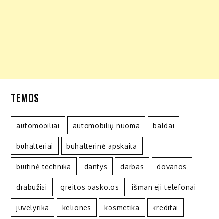
TEMOS
automobiliai
automobilių nuoma
baldai
buhalteriai
buhalterinė apskaita
buitinė technika
dantys
darbas
dovanos
drabužiai
greitos paskolos
išmanieji telefonai
juvelyrika
keliones
kosmetika
kreditai