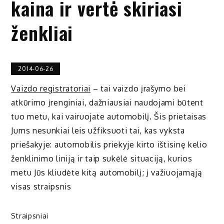
kaina ir vertė skiriasi
ženkliai
2014-06-26
Vaizdo registratoriai
– tai vaizdo įrašymo bei
atkūrimo įrenginiai, dažniausiai naudojami būtent
tuo metu, kai vairuojate automobilį. Šis prietaisas
Jums nesunkiai leis užfiksuoti tai, kas vyksta
priešakyje: automobilis priekyje kirto ištisinę kelio
ženklinimo liniją ir taip sukėlė situaciją, kurios
metu Jūs kliudėte kitą automobilį; į važiuojamąją
visas straipsnis
Straipsniai