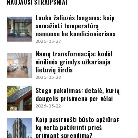
NAUJAUSI STRAIPSNIAI
Lauko žaliuzės langams: kaip
sumažinti temperatūrą
namuose be kondicionieriaus
2026-05-27
Namų transformacija: kodėl
vinilinės grindys užkariauja
lietuvių širdis
2026-05-23
Stogo pakalimas: detalė, kurią
daugelis prisimena per vėlai
2026-05-22
Kaip pasiruošti būsto apžiūrai:
ką verta patikrinti prieš
priimant sprendimą?