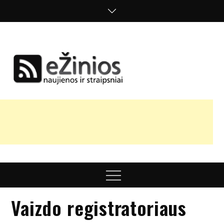
Skip
to
content
Žinios
naujienos,
straipsniai,
nuomonės
Menu
Vaizdo registratoriaus