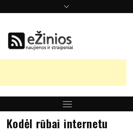
Skip
to
content
Žinios
naujienos,
straipsniai,
nuomonės
Menu
Kodėl rūbai internetu