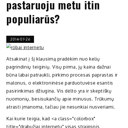
pastaruoju metu itin
populiarūs?
2014-07-26
Atsakinat į šį klausimą pradėkim nuo kelių
pagrindinių teiginių. Visų pirma, jų kaina dažnai
būna labai patraukli, pirkimo procesas paprastas ir
malonus, o elektroninėse parduotuvėse esantis
pasirinkimas džiugina. Vis dėlto yra ir skeptiškų
nuomonių, besisukančių apie minusus. Trūkumų
atrasti įmanoma, tačiau jie nesunkiai nusveriami.
Kai kurie teigia, kad <a class="colorbox"
title="drabužiai internetu"
visas straipsnis