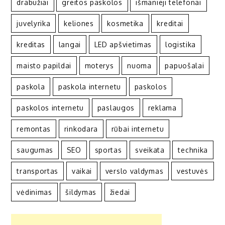
drabužiai
greitos paskolos
išmanieji telefonai
juvelyrika
keliones
kosmetika
kreditai
kreditas
langai
LED apšvietimas
logistika
maisto papildai
moterys
nuoma
papuošalai
paskola
paskola internetu
paskolos
paskolos internetu
paslaugos
reklama
remontas
rinkodara
rūbai internetu
saugumas
SEO
sportas
sveikata
technika
transportas
vaikai
verslo valdymas
vestuvės
vėdinimas
šildymas
žiedai