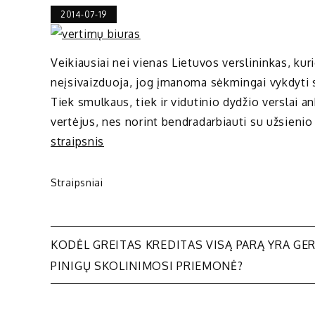
2014-07-19
Veikiausiai nei vienas Lietuvos verslininkas, kur
neįsivaizduoja, jog įmanoma sėkmingai vykdyti s
Tiek smulkaus, tiek ir vidutinio dydžio verslai an
vertėjus, nes norint bendradarbiauti su užsienio 
straipsnis
Straipsniai
Navigacija
KODĖL GREITAS KREDITAS VISĄ PARĄ YRA GE
PINIGŲ SKOLINIMOSI PRIEMONĖ?
tarp