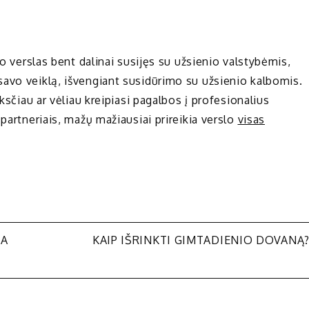
io verslas bent dalinai susijęs su užsienio valstybėmis,
avo veiklą, išvengiant susidūrimo su užsienio kalbomis.
ksčiau ar vėliau kreipiasi pagalbos į profesionalius
partneriais, mažų mažiausiai prireikia verslo
visas
RA
KAIP IŠRINKTI GIMTADIENIO DOVANĄ