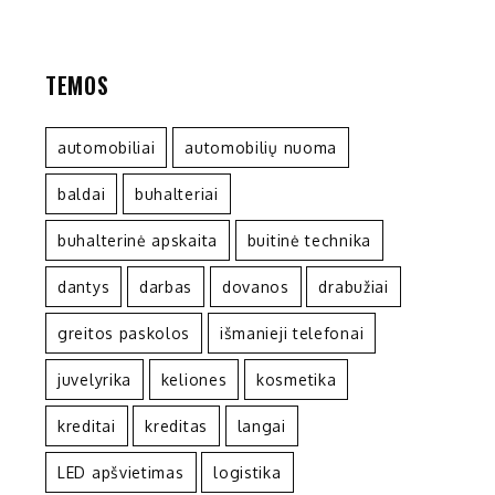
TEMOS
automobiliai
automobilių nuoma
baldai
buhalteriai
buhalterinė apskaita
buitinė technika
dantys
darbas
dovanos
drabužiai
greitos paskolos
išmanieji telefonai
juvelyrika
keliones
kosmetika
kreditai
kreditas
langai
LED apšvietimas
logistika