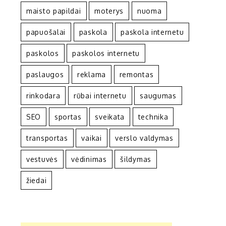
maisto papildai
moterys
nuoma
papuošalai
paskola
paskola internetu
paskolos
paskolos internetu
paslaugos
reklama
remontas
rinkodara
rūbai internetu
saugumas
SEO
sportas
sveikata
technika
transportas
vaikai
verslo valdymas
vestuvės
vėdinimas
šildymas
žiedai