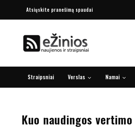
Skip
Atsiųskite pranešimą spaudai
to
content
Žinios
naujienos, st
Straipsniai
Verslas
Namai
Kuo naudingos vertimo 