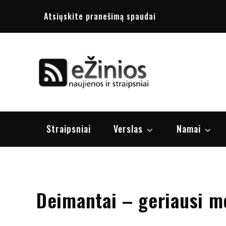
Skip
Atsiųskite pranešimą spaudai
to
content
Žinios
naujienos, st
Straipsniai
Verslas
Namai
Deimantai – geriausi m