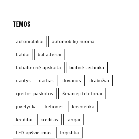
TEMOS
automobiliai
automobilių nuoma
baldai
buhalteriai
buhalterinė apskaita
buitinė technika
dantys
darbas
dovanos
drabužiai
greitos paskolos
išmanieji telefonai
juvelyrika
keliones
kosmetika
kreditai
kreditas
langai
LED apšvietimas
logistika