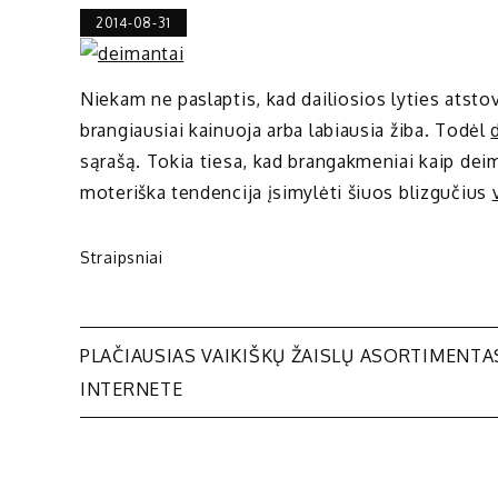
2014-08-31
Niekam ne paslaptis, kad dailiosios lyties atsto
brangiausiai kainuoja arba labiausia žiba. Todėl
sąrašą. Tokia tiesa, kad brangakmeniai kaip deim
moteriška tendencija įsimylėti šiuos blizgučius
Straipsniai
Navigacija
PLAČIAUSIAS VAIKIŠKŲ ŽAISLŲ ASORTIMENTA
INTERNETE
tarp
įrašų