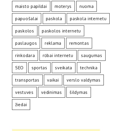
maisto papildai
moterys
nuoma
papuošalai
paskola
paskola internetu
paskolos
paskolos internetu
paslaugos
reklama
remontas
rinkodara
rūbai internetu
saugumas
SEO
sportas
sveikata
technika
transportas
vaikai
verslo valdymas
vestuvės
vėdinimas
šildymas
žiedai