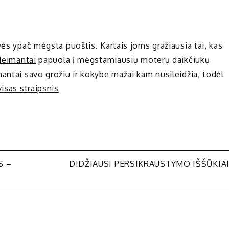
vės ypač mėgsta puoštis. Kartais joms gražiausia tai, kas
deimantai
papuola į mėgstamiausių moterų daikčiukų
antai savo grožiu ir kokybe mažai kam nusileidžia, todėl
visas straipsnis
S –
DIDŽIAUSI PERSIKRAUSTYMO IŠŠŪKIA