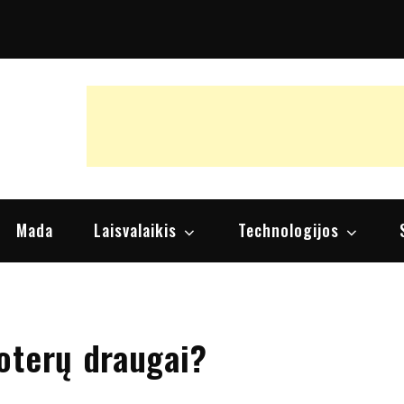
raipsniai, nuomonės
Mada
Laisvalaikis
Technologijos
oterų draugai?