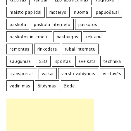
maisto papildai
moterys
nuoma
papuošalai
paskola
paskola internetu
paskolos
paskolos internetu
paslaugos
reklama
remontas
rinkodara
rūbai internetu
saugumas
SEO
sportas
sveikata
technika
transportas
vaikai
verslo valdymas
vestuvės
vėdinimas
šildymas
žiedai