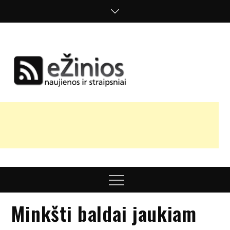
Skip
to
content
Žinios
naujienos,
straipsniai,
nuomonės
Menu
Minkšti baldai jaukiam