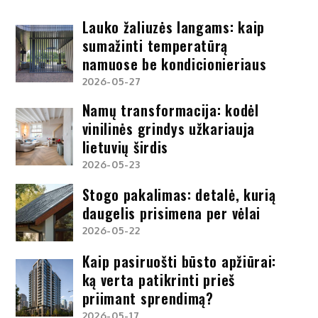
Lauko žaliuzės langams: kaip
sumažinti temperatūrą
namuose be kondicionieriaus
2026-05-27
Namų transformacija: kodėl
vinilinės grindys užkariauja
lietuvių širdis
2026-05-23
Stogo pakalimas: detalė, kurią
daugelis prisimena per vėlai
2026-05-22
Kaip pasiruošti būsto apžiūrai:
ką verta patikrinti prieš
priimant sprendimą?
2026-05-17