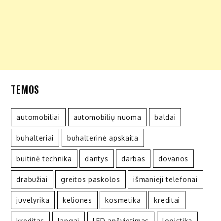
TEMOS
automobiliai
automobilių nuoma
baldai
buhalteriai
buhalterinė apskaita
buitinė technika
dantys
darbas
dovanos
drabužiai
greitos paskolos
išmanieji telefonai
juvelyrika
keliones
kosmetika
kreditai
kreditas
langai
LED apšvietimas
logistika