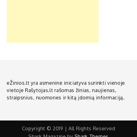
eŽinios.lt yra asmeninė iniciatyva surinkti vienoje
vietoje Rašytojas.lt rašomas žinias, naujienas,
straipsnius, nuomones ir kitą įdomią informaciją.
Copyright © 2019 | All Rights Reserved
Shark Magazine by
Shark Themes