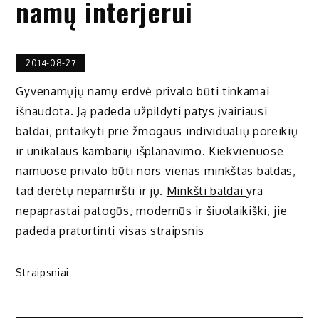
namų interjerui
2014-08-27
Gyvenamųjų namų erdvė privalo būti tinkamai
išnaudota. Ją padeda užpildyti patys įvairiausi
baldai, pritaikyti prie žmogaus individualių poreikių
ir unikalaus kambarių išplanavimo. Kiekvienuose
namuose privalo būti nors vienas minkštas baldas,
tad derėtų nepamiršti ir jų.
Minkšti baldai
yra
nepaprastai patogūs, modernūs ir šiuolaikiški, jie
padeda praturtinti visas straipsnis
Straipsniai