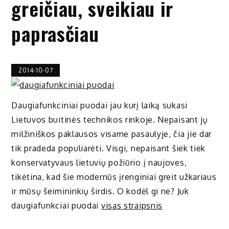
greičiau, sveikiau ir
paprasčiau
2014-10-07
Daugiafunkciniai puodai jau kurį laiką sukasi
Lietuvos buitinės technikos rinkoje. Nepaisant jų
milžiniškos paklausos visame pasaulyje, čia jie dar
tik pradeda populiarėti. Visgi, nepaisant šiek tiek
konservatyvaus lietuvių požiūrio į naujoves,
tikėtina, kad šie modernūs įrenginiai greit užkariaus
ir mūsų šeimininkių širdis. O kodėl gi ne? Juk
daugiafunkciai puodai
visas straipsnis