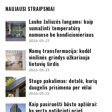
NAUJAUSI STRAIPSNIAI
Lauko žaliuzės langams: kaip
sumažinti temperatūrą
namuose be kondicionieriaus
2026-05-27
Namų transformacija: kodėl
vinilinės grindys užkariauja
lietuvių širdis
2026-05-23
Stogo pakalimas: detalė, kurią
daugelis prisimena per vėlai
2026-05-22
Kaip pasiruošti būsto apžiūrai:
ką verta patikrinti prieš