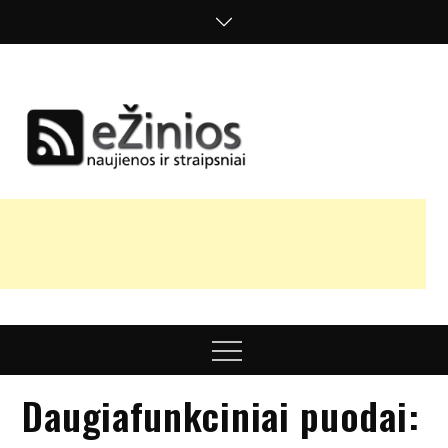
Skip
to
content
Žinios
naujienos,
straipsniai,
nuomonės
Menu
Daugiafunkciniai puodai: