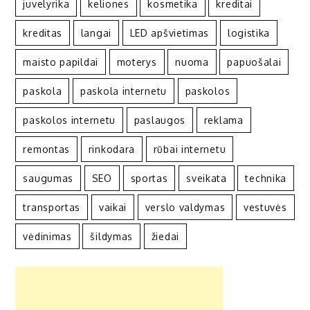
juvelyrika
keliones
kosmetika
kreditai
kreditas
langai
LED apšvietimas
logistika
maisto papildai
moterys
nuoma
papuošalai
paskola
paskola internetu
paskolos
paskolos internetu
paslaugos
reklama
remontas
rinkodara
rūbai internetu
saugumas
SEO
sportas
sveikata
technika
transportas
vaikai
verslo valdymas
vestuvės
vėdinimas
šildymas
žiedai