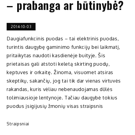
– prabanga ar būtinybė?
2014-10-03
Daugiafunkcinis puodas – tai elektrinis puodas,
turintis daugybę gaminimo funkcijų bei laikmatį,
pritaikytas naudoti kasdienėje buityje. Šis
prietaisas gali atstoti keletą skirting puodų,
keptuves ir orkaitę. Žinoma, visuomet atsiras
skeptikų, sakančių, jog tai tik dar vienas virtuvės
rakandas, kuris vėliau nebenaudojamas dūlės
tolimiausioje lentynoje. Tačiau daugybė tokius
puodus įsigijusių žmonių visas straipsnis
Straipsniai