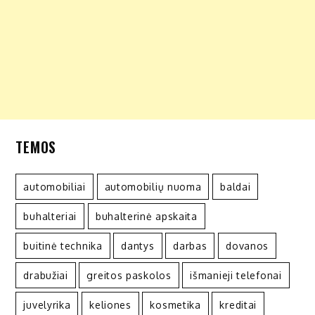
TEMOS
automobiliai
automobilių nuoma
baldai
buhalteriai
buhalterinė apskaita
buitinė technika
dantys
darbas
dovanos
drabužiai
greitos paskolos
išmanieji telefonai
juvelyrika
keliones
kosmetika
kreditai