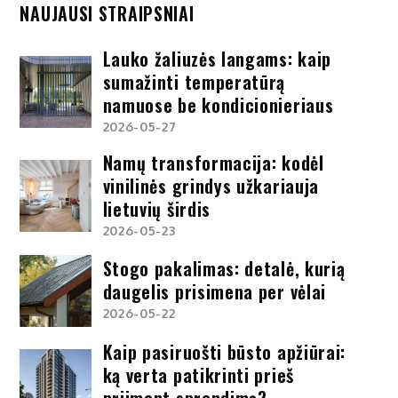
NAUJAUSI STRAIPSNIAI
Lauko žaliuzės langams: kaip
sumažinti temperatūrą
namuose be kondicionieriaus
2026-05-27
Namų transformacija: kodėl
vinilinės grindys užkariauja
lietuvių širdis
2026-05-23
Stogo pakalimas: detalė, kurią
daugelis prisimena per vėlai
2026-05-22
Kaip pasiruošti būsto apžiūrai:
ką verta patikrinti prieš
priimant sprendimą?