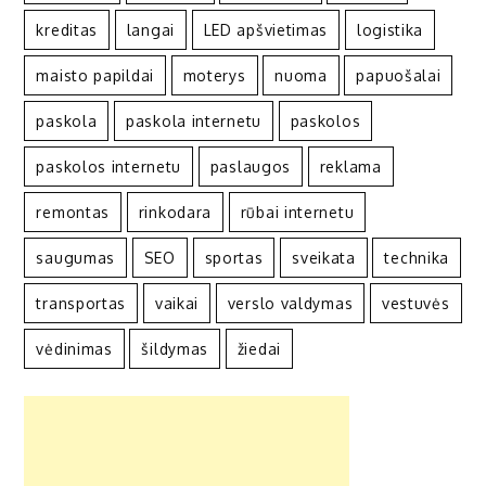
kreditas
langai
LED apšvietimas
logistika
maisto papildai
moterys
nuoma
papuošalai
paskola
paskola internetu
paskolos
paskolos internetu
paslaugos
reklama
remontas
rinkodara
rūbai internetu
saugumas
SEO
sportas
sveikata
technika
transportas
vaikai
verslo valdymas
vestuvės
vėdinimas
šildymas
žiedai