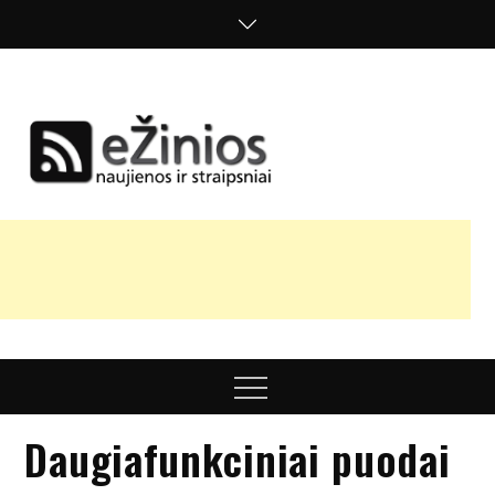
Skip
to
content
Žinios
naujienos,
straipsniai,
nuomonės
Menu
Daugiafunkciniai puodai