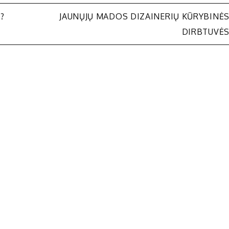
?
JAUNŲJŲ MADOS DIZAINERIŲ KŪRYBINĖ
DIRBTUVĖ