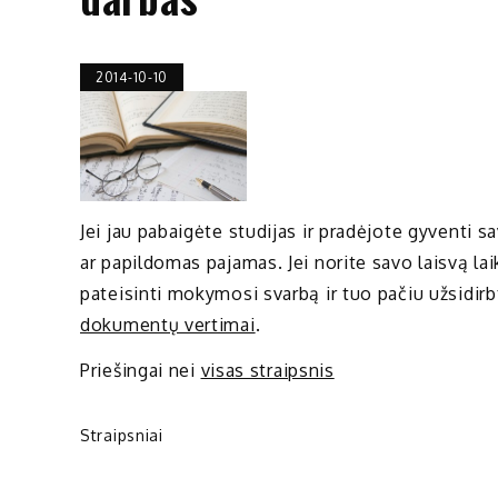
2014-10-10
Jei jau pabaigėte studijas ir pradėjote gyventi sa
ar papildomas pajamas. Jei norite savo laisvą lai
pateisinti mokymosi svarbą ir tuo pačiu užsidirbt
dokumentų vertimai
.
Priešingai nei
visas straipsnis
Straipsniai