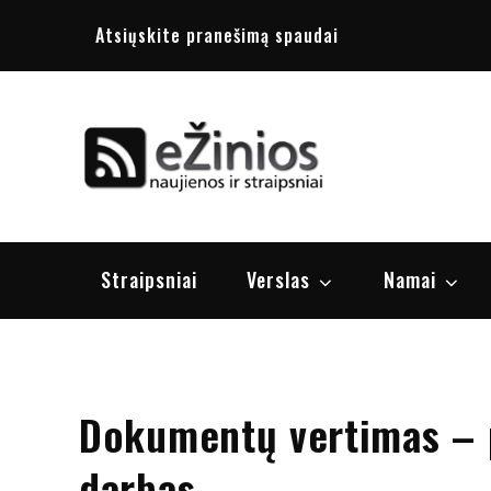
Skip
Atsiųskite pranešimą spaudai
to
content
Žinios
naujienos, st
Straipsniai
Verslas
Namai
Dokumentų vertimas – p
darbas