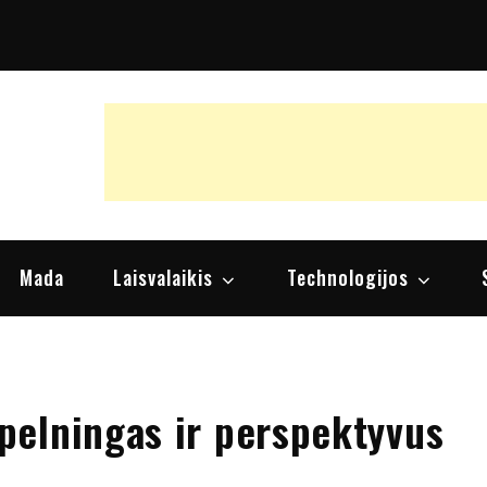
raipsniai, nuomonės
Mada
Laisvalaikis
Technologijos
elningas ir perspektyvus