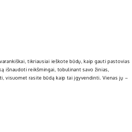
varankiškai, tikriausiai ieškote būdų, kaip gauti pastovias
ką išnaudoti reikšmingai, tobulinant savo žinias,
i, visuomet rasite būdą kaip tai įgyvendinti. Vienas jų –