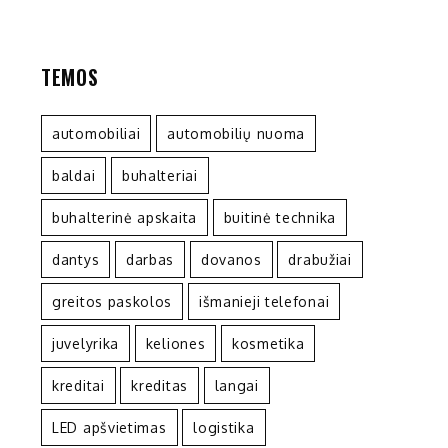
TEMOS
automobiliai
automobilių nuoma
baldai
buhalteriai
buhalterinė apskaita
buitinė technika
dantys
darbas
dovanos
drabužiai
greitos paskolos
išmanieji telefonai
juvelyrika
keliones
kosmetika
kreditai
kreditas
langai
LED apšvietimas
logistika