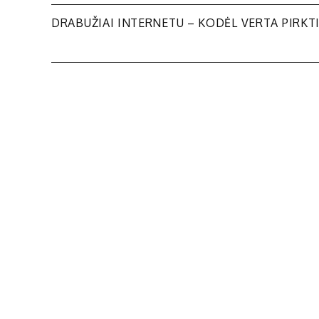
Navigacija
DRABUŽIAI INTERNETU – KODĖL VERTA PIRKTI
tarp
įrašų