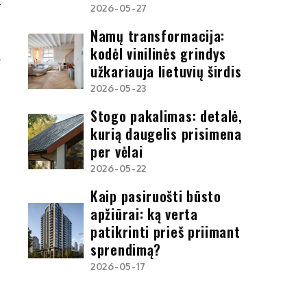
2026-05-27
S
Namų transformacija:
S
kodėl vinilinės grindys
užkariauja lietuvių širdis
2026-05-23
Stogo pakalimas: detalė,
kurią daugelis prisimena
per vėlai
2026-05-22
Kaip pasiruošti būsto
apžiūrai: ką verta
patikrinti prieš priimant
sprendimą?
2026-05-17