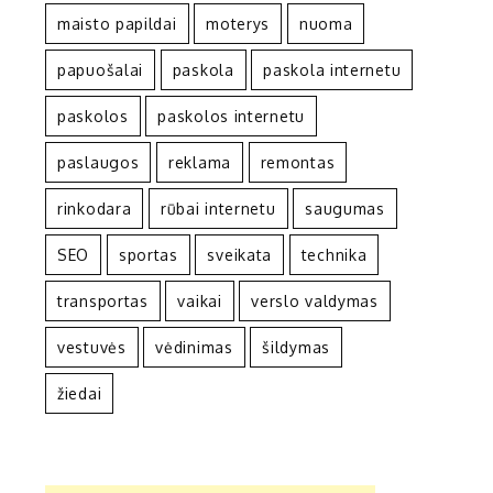
maisto papildai
moterys
nuoma
papuošalai
paskola
paskola internetu
paskolos
paskolos internetu
paslaugos
reklama
remontas
rinkodara
rūbai internetu
saugumas
SEO
sportas
sveikata
technika
transportas
vaikai
verslo valdymas
vestuvės
vėdinimas
šildymas
žiedai