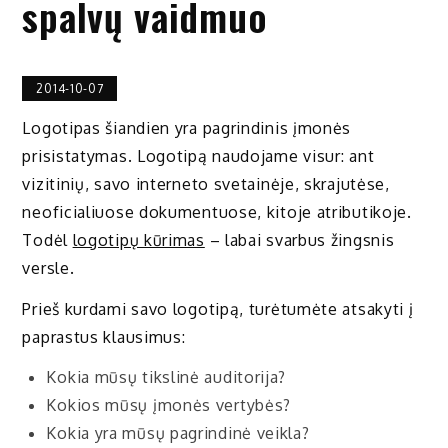
spalvų vaidmuo
2014-10-07
Logotipas šiandien yra pagrindinis įmonės
prisistatymas. Logotipą naudojame visur: ant
vizitinių, savo interneto svetainėje, skrajutėse,
neoficialiuose dokumentuose, kitoje atributikoje.
Todėl
logotipų kūrimas
– labai svarbus žingsnis
versle.
Prieš kurdami savo logotipą, turėtumėte atsakyti į
paprastus klausimus:
Kokia mūsų tikslinė auditorija?
Kokios mūsų įmonės vertybės?
Kokia yra mūsų pagrindinė veikla?