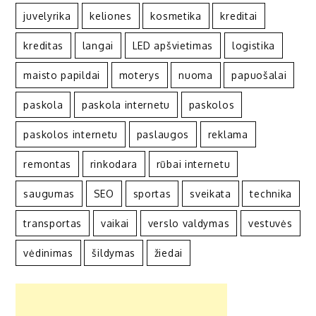
juvelyrika
keliones
kosmetika
kreditai
kreditas
langai
LED apšvietimas
logistika
maisto papildai
moterys
nuoma
papuošalai
paskola
paskola internetu
paskolos
paskolos internetu
paslaugos
reklama
remontas
rinkodara
rūbai internetu
saugumas
SEO
sportas
sveikata
technika
transportas
vaikai
verslo valdymas
vestuvės
vėdinimas
šildymas
žiedai