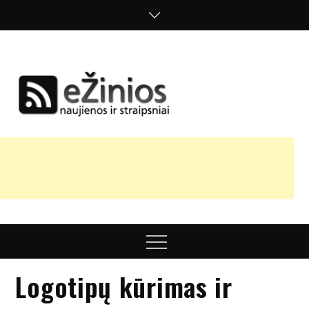
Skip
to
content
Žinios
naujienos,
straipsniai,
nuomonės
Menu
Logotipų kūrimas ir