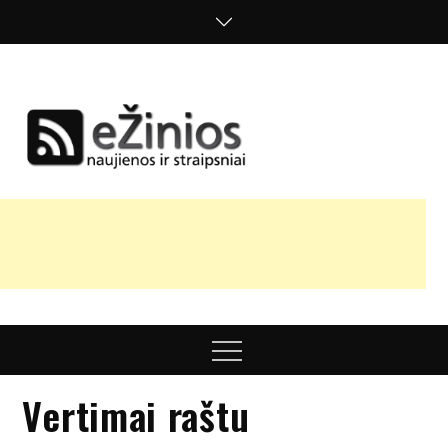
Skip
to
content
Žinios
naujienos,
straipsniai,
nuomonės
Menu
Vertimai raštu