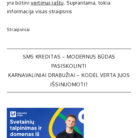
yra būtini
vertimai raštu
. Suprantama, tokia
informacija visas straipsnis
Straipsniai
Navigacija
SMS KREDITAS – MODERNUS BŪDAS
PASISKOLINTI
tarp
KARNAVALINIAI DRABUŽIAI – KODĖL VERTA JUOS
IŠSINUOMOTI?
įrašų