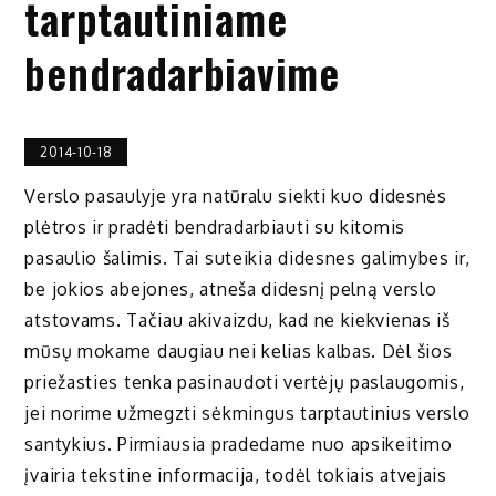
tarptautiniame
bendradarbiavime
2014-10-18
Verslo pasaulyje yra natūralu siekti kuo didesnės
plėtros ir pradėti bendradarbiauti su kitomis
pasaulio šalimis. Tai suteikia didesnes galimybes ir,
be jokios abejones, atneša didesnį pelną verslo
atstovams. Tačiau akivaizdu, kad ne kiekvienas iš
mūsų mokame daugiau nei kelias kalbas. Dėl šios
priežasties tenka pasinaudoti vertėjų paslaugomis,
jei norime užmegzti sėkmingus tarptautinius verslo
santykius. Pirmiausia pradedame nuo apsikeitimo
įvairia tekstine informacija, todėl tokiais atvejais