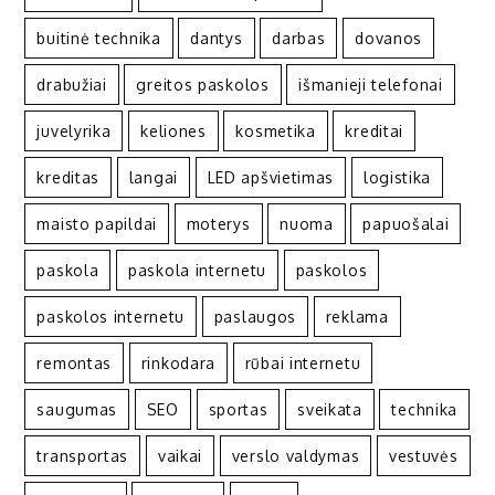
buitinė technika
dantys
darbas
dovanos
drabužiai
greitos paskolos
išmanieji telefonai
juvelyrika
keliones
kosmetika
kreditai
kreditas
langai
LED apšvietimas
logistika
maisto papildai
moterys
nuoma
papuošalai
paskola
paskola internetu
paskolos
paskolos internetu
paslaugos
reklama
remontas
rinkodara
rūbai internetu
saugumas
SEO
sportas
sveikata
technika
transportas
vaikai
verslo valdymas
vestuvės