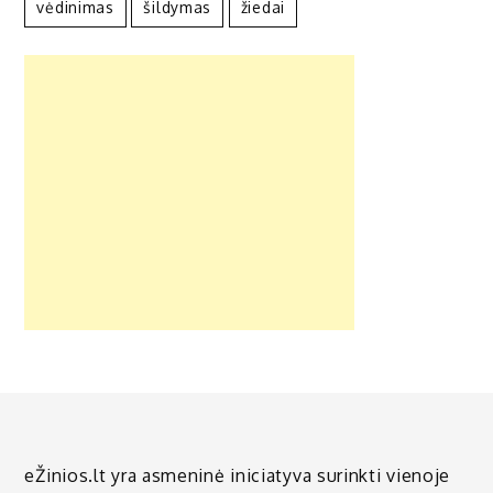
vėdinimas
šildymas
žiedai
eŽinios.lt yra asmeninė iniciatyva surinkti vienoje