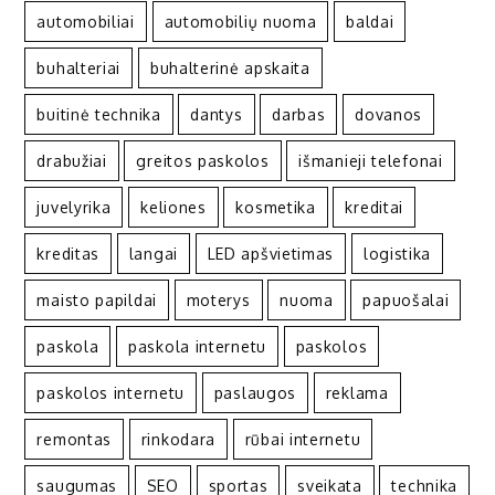
automobiliai
automobilių nuoma
baldai
buhalteriai
buhalterinė apskaita
buitinė technika
dantys
darbas
dovanos
drabužiai
greitos paskolos
išmanieji telefonai
juvelyrika
keliones
kosmetika
kreditai
kreditas
langai
LED apšvietimas
logistika
maisto papildai
moterys
nuoma
papuošalai
paskola
paskola internetu
paskolos
paskolos internetu
paslaugos
reklama
remontas
rinkodara
rūbai internetu
saugumas
SEO
sportas
sveikata
technika