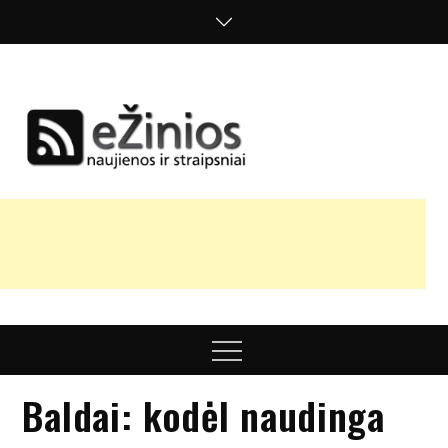
Skip
to
content
Žinios
naujienos,
straipsniai,
nuomonės
Menu
Baldai: kodėl naudinga