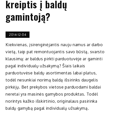
kreiptis į baldų
gamintoją?
2014-12-04
Kiekvienas, įsirenginėjantis nauju namus ar darbo
vietą, taip pat remontuojantis savo būstą, svarsto
klausimą: ar baldus pirkti parduotuvėje ar gaminti
pagal individualų užsakymą? Šiais laikais
parduotuvėse baldų asortimentas labai platus,
todėl nesunkiai norimą baldą išsirinks daugelis
pirkėjų. Bet prekybos vietose parduodami baldai
neretai yra masinės gamybos produktas. Todėl
norintys kažko išskirtinio, originalaus pasirinka
baldų gamybą pagal individualų užsakymą.