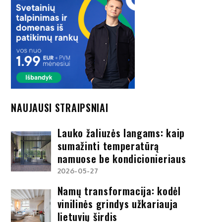
NAUJAUSI STRAIPSNIAI
Lauko žaliuzės langams: kaip
sumažinti temperatūrą
namuose be kondicionieriaus
2026-05-27
Namų transformacija: kodėl
vinilinės grindys užkariauja
lietuvių širdis