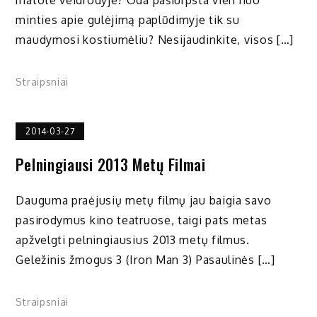
matote veidrodyje? Oda pašiurpsta vien nuo
minties apie gulėjimą paplūdimyje tik su
maudymosi kostiumėliu? Nesijaudinkite, visos […]
Straipsniai
2014-03-27
Pelningiausi 2013 Metų Filmai
Dauguma praėjusių metų filmų jau baigia savo
pasirodymus kino teatruose, taigi pats metas
apžvelgti pelningiausius 2013 metų filmus.
Geležinis žmogus 3 (Iron Man 3) Pasaulinės […]
Straipsniai