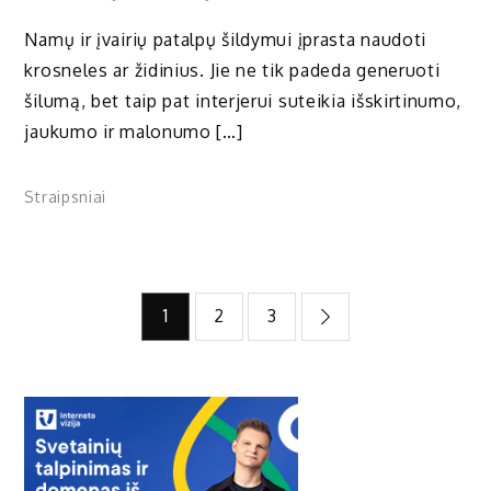
Namų ir įvairių patalpų šildymui įprasta naudoti
krosneles ar židinius. Jie ne tik padeda generuoti
šilumą, bet taip pat interjerui suteikia išskirtinumo,
jaukumo ir malonumo […]
Straipsniai
Įrašų
1
2
3
puslapiavimas