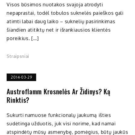
Visos būsimos nuotakos svajoja atrodyti
nepaprastai, todėl tobulos suknelės paieškos gali
atimti labai daug laiko – suknelių pasirinkimas
šiandien atitiktų net ir išrankiausios klientės
poreikius. […]
Straipsniai
2014-03-29
Austroflamm Krosnelės Ar Židinys? Ką
Rinktis?
Sukurti namuose funkcionalų jaukumą išties
sudėtinga užduotis, juk visi norime, kad namai
atspindėtų mūsų asmenybę, pomėgius, būtų jaukūs