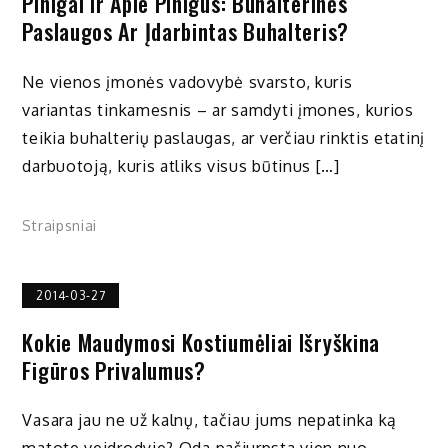
Pinigai Ir Apie Pinigus: Buhalterinės
Paslaugos Ar Įdarbintas Buhalteris?
Ne vienos įmonės vadovybė svarsto, kuris
variantas tinkamesnis – ar samdyti įmones, kurios
teikia buhalterių paslaugas, ar verčiau rinktis etatinį
darbuotoją, kuris atliks visus būtinus […]
Straipsniai
2014-03-27
Kokie Maudymosi Kostiumėliai Išryškina
Figūros Privalumus?
Vasara jau ne už kalnų, tačiau jums nepatinka ką