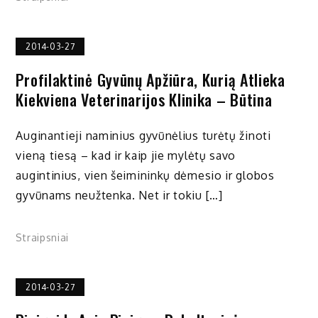
2014-03-27
Profilaktinė Gyvūnų Apžiūra, Kurią Atlieka
Kiekviena Veterinarijos Klinika – Būtina
Auginantieji naminius gyvūnėlius turėtų žinoti
vieną tiesą – kad ir kaip jie mylėtų savo
augintinius, vien šeimininkų dėmesio ir globos
gyvūnams neužtenka. Net ir tokiu […]
Straipsniai
2014-03-27