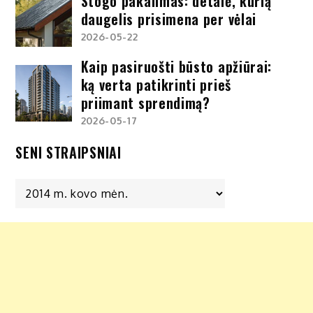
Stogo pakalimas: detalė, kurią
daugelis prisimena per vėlai
2026-05-22
Kaip pasiruošti būsto apžiūrai:
ką verta patikrinti prieš
priimant sprendimą?
2026-05-17
SENI STRAIPSNIAI
Seni
straipsniai