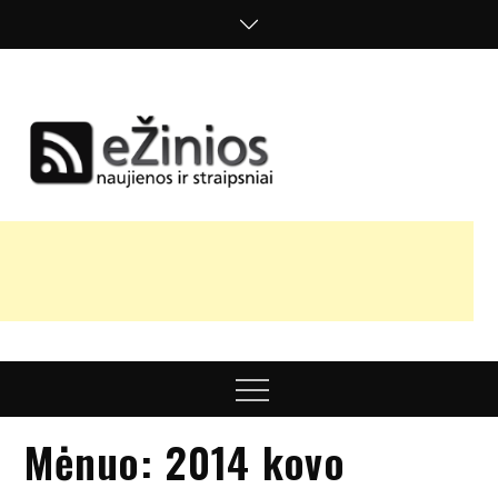
Skip
to
content
Žinios
naujienos,
straipsniai,
nuomonės
Menu
Mėnuo:
2014 kovo