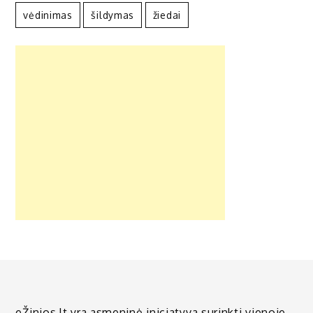
vėdinimas
šildymas
žiedai
eŽinios.lt yra asmeninė iniciatyva surinkti vienoje