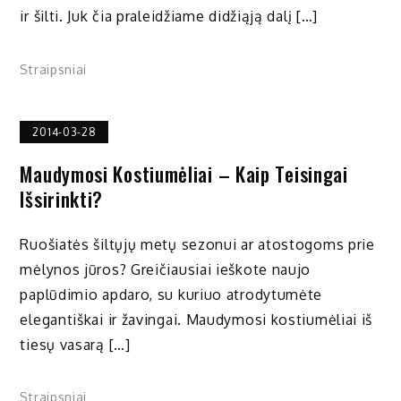
ir šilti. Juk čia praleidžiame didžiąją dalį […]
Straipsniai
2014-03-28
Maudymosi Kostiumėliai – Kaip Teisingai
Išsirinkti?
Ruošiatės šiltųjų metų sezonui ar atostogoms prie
mėlynos jūros? Greičiausiai ieškote naujo
paplūdimio apdaro, su kuriuo atrodytumėte
elegantiškai ir žavingai. Maudymosi kostiumėliai iš
tiesų vasarą […]
Straipsniai