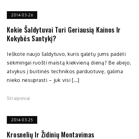
2014-03-26
Kokie Šaldytuvai Turi Geriausią Kainos Ir
Kokybės Santykį?
Ieškote naujo šaldytuvo, kuris galėtų jums padėti
sėkmingai ruošti maistą kiekvieną dieną? Be abejo,
atvykus į buitinės technikos parduotuvę, galima
nieko nesuprasti – juk visi […]
Straipsniai
2014-03-25
Krosnelių Ir Židinių Montavimas