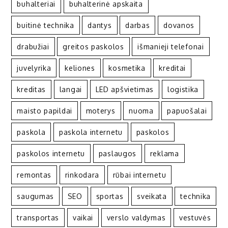
buhalteriai
buhalterinė apskaita
buitinė technika
dantys
darbas
dovanos
drabužiai
greitos paskolos
išmanieji telefonai
juvelyrika
keliones
kosmetika
kreditai
kreditas
langai
LED apšvietimas
logistika
maisto papildai
moterys
nuoma
papuošalai
paskola
paskola internetu
paskolos
paskolos internetu
paslaugos
reklama
remontas
rinkodara
rūbai internetu
saugumas
SEO
sportas
sveikata
technika
transportas
vaikai
verslo valdymas
vestuvės