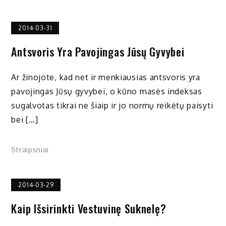
2014-03-31
Antsvoris Yra Pavojingas Jūsų Gyvybei
Ar žinojote, kad net ir menkiausias antsvoris yra
pavojingas Jūsų gyvybei, o kūno masės indeksas
sugalvotas tikrai ne šiaip ir jo normų reikėtų paisyti
bei […]
Straipsniai
2014-03-29
Kaip Išsirinkti Vestuvinę Suknelę?