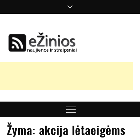
Skip
to
content
Žinios
naujienos,
straipsniai,
nuomonės
Menu
Žyma:
akcija lėtaeigėms