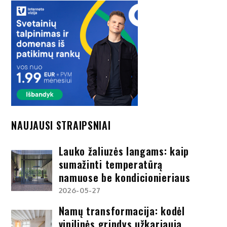
NAUJAUSI STRAIPSNIAI
Lauko žaliuzės langams: kaip
sumažinti temperatūrą
namuose be kondicionieriaus
2026-05-27
Namų transformacija: kodėl
vinilinės grindys užkariauja