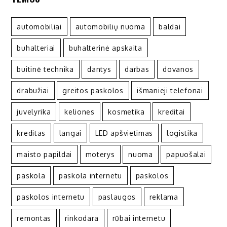
automobiliai
automobilių nuoma
baldai
buhalteriai
buhalterinė apskaita
buitinė technika
dantys
darbas
dovanos
drabužiai
greitos paskolos
išmanieji telefonai
juvelyrika
keliones
kosmetika
kreditai
kreditas
langai
LED apšvietimas
logistika
maisto papildai
moterys
nuoma
papuošalai
paskola
paskola internetu
paskolos
paskolos internetu
paslaugos
reklama
remontas
rinkodara
rūbai internetu