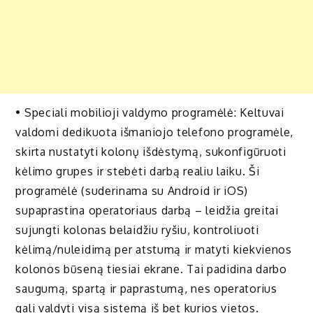
• Speciali mobilioji valdymo programėlė: Keltuvai
valdomi dedikuota išmaniojo telefono programėle,
skirta nustatyti kolonų išdėstymą, sukonfigūruoti
kėlimo grupes ir stebėti darbą realiu laiku. Ši
programėlė (suderinama su Android ir iOS)
supaprastina operatoriaus darbą – leidžia greitai
sujungti kolonas belaidžiu ryšiu, kontroliuoti
kėlimą/nuleidimą per atstumą ir matyti kiekvienos
kolonos būseną tiesiai ekrane. Tai padidina darbo
saugumą, spartą ir paprastumą, nes operatorius
gali valdyti visą sistemą iš bet kurios vietos.