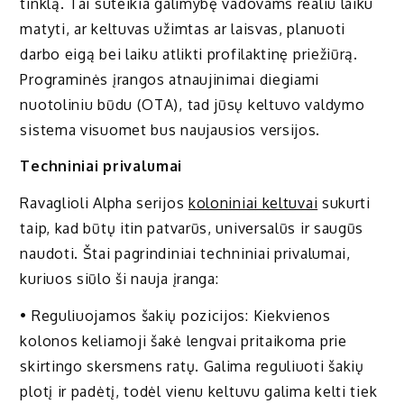
tinklą. Tai suteikia galimybę vadovams realiu laiku
matyti, ar keltuvas užimtas ar laisvas, planuoti
darbo eigą bei laiku atlikti profilaktinę priežiūrą.
Programinės įrangos atnaujinimai diegiami
nuotoliniu būdu (OTA), tad jūsų keltuvo valdymo
sistema visuomet bus naujausios versijos.
Techniniai privalumai
Ravaglioli Alpha serijos
koloniniai keltuvai
sukurti
taip, kad būtų itin patvarūs, universalūs ir saugūs
naudoti. Štai pagrindiniai techniniai privalumai,
kuriuos siūlo ši nauja įranga:
• Reguliuojamos šakių pozicijos: Kiekvienos
kolonos keliamoji šakė lengvai pritaikoma prie
skirtingo skersmens ratų. Galima reguliuoti šakių
plotį ir padėtį, todėl vienu keltuvu galima kelti tiek