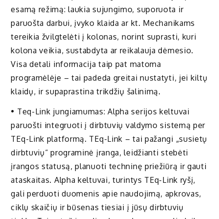
esamą režimą: laukia sujungimo, suporuota ir
paruošta darbui, įvyko klaida ar kt. Mechanikams
tereikia žvilgtelėti į kolonas, norint suprasti, kuri
kolona veikia, sustabdyta ar reikalauja dėmesio.
Visa detali informacija taip pat matoma
programėlėje – tai padeda greitai nustatyti, jei kiltų
klaidų, ir supaprastina trikdžių šalinimą.
• Teq-Link jungiamumas: Alpha serijos keltuvai
paruošti integruoti į dirbtuvių valdymo sistemą per
TEq-Link platformą. TEq-Link – tai pažangi „susietų
dirbtuvių“ programinė įranga, leidžianti stebėti
įrangos statusą, planuoti techninę priežiūrą ir gauti
ataskaitas. Alpha keltuvai, turintys TEq-Link ryšį,
gali perduoti duomenis apie naudojimą, apkrovas,
ciklų skaičių ir būsenas tiesiai į jūsų dirbtuvių