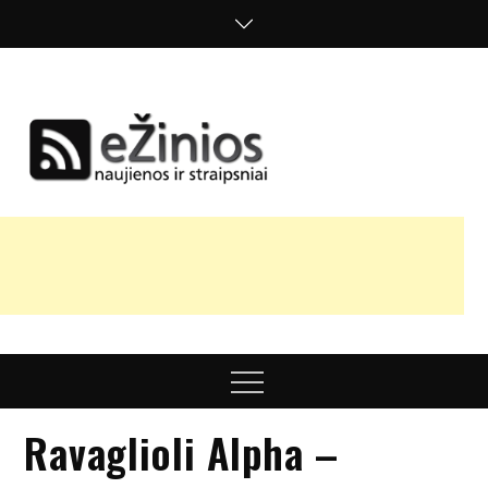
Skip
to
content
Žinios
naujienos,
straipsniai,
nuomonės
Menu
Ravaglioli Alpha –