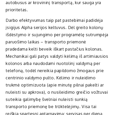
autobusus ar krovininį transportą, kur sauga yra
prioritetas.
Darbo efektyvumas taip pat pastebimai padidėja
įsigijus Alpha serijos keltuvus. Dėl greito kolonų
išdėstymo ir sujungimo per programėlę sutrumpėja
paruošimo laikas – transporto priemonė
pradedama kelti beveik iškart pastačius kolonas.
Mechanikai gali patys valdyti kėlimą iš artimiausios
kolonos arba naudodami nuotolinį valdymą per
telefoną, todėl nereikia papildomo žmogaus prie
centrinio valdymo pulto. Kėlimo ir nuleidimo
trukmė optimizuota (apie minutę pilnai pakelti ar
nuleisti su apkrova), o nusileidimo greičio vožtuvai
suteikia galimybę švelniai nuleisti sunkią
transporto priemonę be trūktelėjimų. Visa tai
reiškia spartesnį aptarnavimą: servisas per dieną