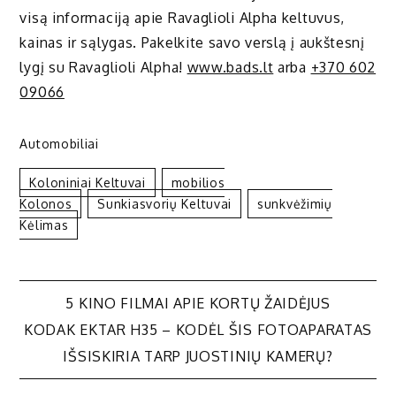
visą informaciją apie Ravaglioli Alpha keltuvus,
kainas ir sąlygas. Pakelkite savo verslą į aukštesnį
lygį su Ravaglioli Alpha!
www.bads.lt
arba
+370 602
09066
Automobiliai
Koloniniai Keltuvai
Mobilios
Kolonos
Sunkiasvorių Keltuvai
Sunkvėžimių
Kėlimas
Navigacija
5 KINO FILMAI APIE KORTŲ ŽAIDĖJUS
KODAK EKTAR H35 – KODĖL ŠIS FOTOAPARATAS
tarp
IŠSISKIRIA TARP JUOSTINIŲ KAMERŲ?