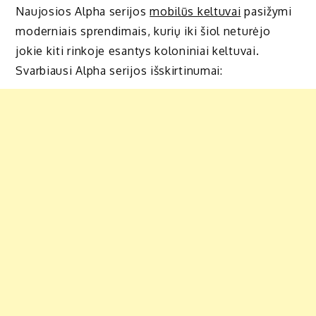
Naujosios Alpha serijos
mobilūs keltuvai
pasižymi
moderniais sprendimais, kurių iki šiol neturėjo
jokie kiti rinkoje esantys koloniniai keltuvai.
Svarbiausi Alpha serijos išskirtinumai: