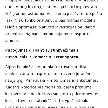
nuo keturių kolonų, sistema gali būti papildyta iki
šešių ar net aštuonių. Visa serija pasižymi tuo pačiu
išskirtiniu funkcionalumu, o pasirinktas modelis
leidžia optimaliai planuoti investicijas bei darbo
organizavimą pagal aptarnaujamo transporto
apimtis.
Patogumas dirbant su sunkvežimiais,
autobusais ir komerciniu transportu
Alpha belaidžiai koloniniai keltuvai suteikia
sunkiasvorio transporto aptarnavimo įmonėms
naują lygį. Pirmiausia – mobilumas ir lankstumas.
Kadangi kolonos yra mobilios, galite pristumti
keltuvus prie bet kurios transporto priemonės ten,
kur ji stovi, o ne atvirkščiai. Tai ypač aktualu
dirbant su dideliais sunkvežimiais ar autobusais: