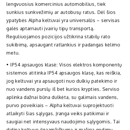
lengvuosius komercinius automobilius, tiek
sunkius sunkvežimių ar autobusų ratus. Dėl šios
ypatybės Alpha keltuvai yra universalūs – servisas
galės aptarnauti įvairių tipų transportą.
Reguliuojamos pozicijos užtikrina stabilų rato
sukibimą, apsaugant ratlankius ir padangas kėlimo
metu.
• IP54 apsaugos klasė: Visos elektros komponentų
sistemos atitinka IP54 apsaugos klasę, kas reiškia,
jog keltuvai yra apsaugoti nuo dulkių patekimo ir
nuo vandens purslų iš bet kurios krypties. Serviso
aplinka dažnai būna dulkėta, su galimais vandens,
purvo poveikiais – Alpha keltuvai suprojektuoti
atlaikyti šias sąlygas. Įranga veiks patikimai ir
saugiai net intensyvaus naudojimo sąlygomis. Tai
didina keltuvo ilgaamžiškumą ir mažina gedimų