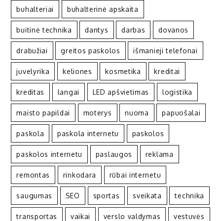
buhalteriai
buhalterinė apskaita
buitinė technika
dantys
darbas
dovanos
drabužiai
greitos paskolos
išmanieji telefonai
juvelyrika
keliones
kosmetika
kreditai
kreditas
langai
LED apšvietimas
logistika
maisto papildai
moterys
nuoma
papuošalai
paskola
paskola internetu
paskolos
paskolos internetu
paslaugos
reklama
remontas
rinkodara
rūbai internetu
saugumas
SEO
sportas
sveikata
technika
transportas
vaikai
verslo valdymas
vestuvės