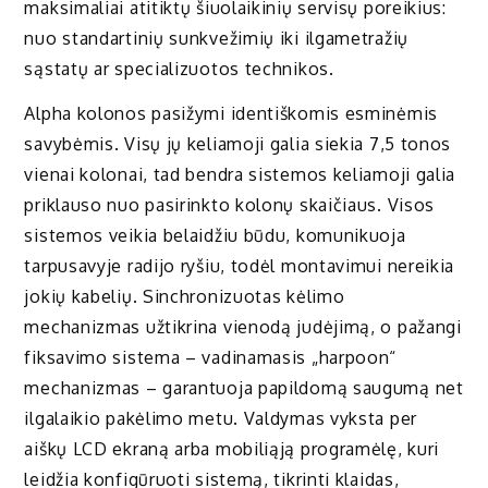
maksimaliai atitiktų šiuolaikinių servisų poreikius:
nuo standartinių sunkvežimių iki ilgametražių
sąstatų ar specializuotos technikos.
Alpha kolonos pasižymi identiškomis esminėmis
savybėmis. Visų jų keliamoji galia siekia 7,5 tonos
vienai kolonai, tad bendra sistemos keliamoji galia
priklauso nuo pasirinkto kolonų skaičiaus. Visos
sistemos veikia belaidžiu būdu, komunikuoja
tarpusavyje radijo ryšiu, todėl montavimui nereikia
jokių kabelių. Sinchronizuotas kėlimo
mechanizmas užtikrina vienodą judėjimą, o pažangi
fiksavimo sistema – vadinamasis „harpoon“
mechanizmas – garantuoja papildomą saugumą net
ilgalaikio pakėlimo metu. Valdymas vyksta per
aiškų LCD ekraną arba mobiliąją programėlę, kuri
leidžia konfigūruoti sistemą, tikrinti klaidas,