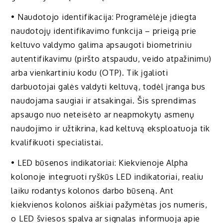
• Naudotojo identifikacija: Programėlėje įdiegta
naudotojų identifikavimo funkcija – prieigą prie
keltuvo valdymo galima apsaugoti biometriniu
autentifikavimu (piršto atspaudu, veido atpažinimu)
arba vienkartiniu kodu (OTP). Tik įgalioti
darbuotojai galės valdyti keltuvą, todėl įranga bus
naudojama saugiai ir atsakingai. Šis sprendimas
apsaugo nuo neteisėto ar neapmokytų asmenų
naudojimo ir užtikrina, kad keltuvą eksploatuoja tik
kvalifikuoti specialistai.
• LED būsenos indikatoriai: Kiekvienoje Alpha
kolonoje integruoti ryškūs LED indikatoriai, realiu
laiku rodantys kolonos darbo būseną. Ant
kiekvienos kolonos aiškiai pažymėtas jos numeris,
o LED šviesos spalva ar signalas informuoja apie