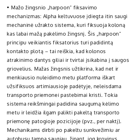
• Mažo žingsnio „harpoon“ fiksavimo
mechanizmas: Alpha keltuvuose įdiegta itin saugi
mechaninė užrakto sistema, kuri fiksuoja koloną
kas labai mažą pakėlimo žingsnį. Šis „harpoon“
principu veikiantis fiksatorius turi padidintą
kontakto plotą – tai reiškia, kad kolonos
atrakinimo dantys giliai ir tvirtai įsikabina į saugos
griovelius. Mažas žingsnis užtikrina, kad net ir
menkiausio nuleidimo metu platforma iškart
užsifiksuos artimiausioje padėtyje, neleisdama
transporto priemonei pastebimai kristi. Tokia
sistema reikšmingai padidina saugumą kėlimo
metu ir leidžia ilgam palikti pakeltą transporto
priemonę patogioje pozicijoje (pvz., per naktį).
Mechanikams dirbti po pakeltu sunkvežimiu ar
autobusu tampa saugiau, žinant, jog krovinys