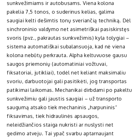
sunkvežimiams ir autobusams. Viena kolona
pakelia 7,5 tonos, o suderinus kelias, galima
saugiai kelti dešimtis tonų sveriančią techniką. Dėl
sinchroninio valdymo net asimetriškai pasiskirstęs
svoris (pvz., pakrautas sunkvežimis) kyla tolygiai –
sistema automatiškai subalansuoja, kad nė viena
kolona nebūtų perkrauta. Alpha keltuvuose gausu
saugos priemonių (automatiniai vožtuvai,
fiksatoriai, jutikliai), todėl net keliant maksimaliu
svoriu, darbuotojai gali pasitikėti, jog transportas
patikimai laikomas. Mechanikai dirbdami po pakeltu
sunkvežimiu gali jaustis saugiai – už transporto
saugumą atsako tiek mechaninis „harpuninis“
fiksavimas, tiek hidraulinės apsaugos,
neleidžiančios staiga nukristi ar nuslysti net
gedimo atveju. Tai ypač svarbu aptarnaujant