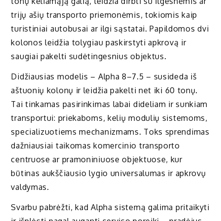
tonų keliamąją galią, leidžia dirbti su ilgesnėmis ar
trijų ašių transporto priemonėmis, tokiomis kaip
turistiniai autobusai ar ilgi sąstatai. Papildomos dvi
kolonos leidžia tolygiau paskirstyti apkrovą ir
saugiai pakelti sudėtingesnius objektus.
Didžiausias modelis – Alpha 8–7.5 – susideda iš
aštuonių kolonų ir leidžia pakelti net iki 60 tonų.
Tai tinkamas pasirinkimas labai dideliam ir sunkiam
transportui: priekaboms, kelių modulių sistemoms,
specializuotiems mechanizmams. Toks sprendimas
dažniausiai taikomas komercinio transporto
centruose ar pramoniniuose objektuose, kur
būtinas aukščiausio lygio universalumas ir apkrovų
valdymas.
Svarbu pabrėžti, kad Alpha sistemą galima pritaikyti
ir išplėsti pagal augantį serviso poreikį – pradėjus