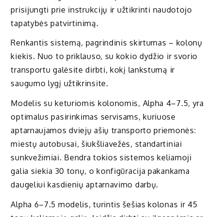
prisijungti prie instrukcijų ir užtikrinti naudotojo
tapatybės patvirtinimą.
Renkantis sistemą, pagrindinis skirtumas – kolonų
kiekis. Nuo to priklauso, su kokio dydžio ir svorio
transportu galėsite dirbti, kokį lankstumą ir
saugumo lygį užtikrinsite.
Modelis su keturiomis kolonomis, Alpha 4–7.5, yra
optimalus pasirinkimas servisams, kuriuose
aptarnaujamos dviejų ašių transporto priemonės:
miestų autobusai, šiukšliavežės, standartiniai
sunkvežimiai. Bendra tokios sistemos keliamoji
galia siekia 30 tonų, o konfigūracija pakankama
daugeliui kasdienių aptarnavimo darbų.
Alpha 6–7.5 modelis, turintis šešias kolonas ir 45