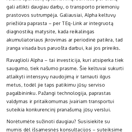
gali atlikti daugiau darbų, o transporto priemonių
prastovos sutrumpėja. Galiausiai, Alpha keltuvų
priežiūra paprasta – per TEq-Link ar integruotą
diagnostiką matysite, kada reikalingas
akumuliatoriaus įkrovimas ar periodinė patikra, tad
įranga visada bus paruošta darbui, kai jos prireiks.
Ravaglioli Alpha – tai investicija, kuri atsiperka tiek
saugumo, tiek našumo prasme. Šie keltuvai sukurti
atlaikyti intensyvų naudojimą ir tarnauti ilgus
metus, todėl jie taps patikimu jūsų serviso
pagalbininku. Pažangi technologija, paprastas
valdymas ir pritaikomumas įvairiam transportui
suteikia konkurencinį pranašumą jūsų verslui.
Norėtumėte sužinoti daugiau? Susisiekite su
mumis dėl išsamesnės konsultacijos – suteiksime