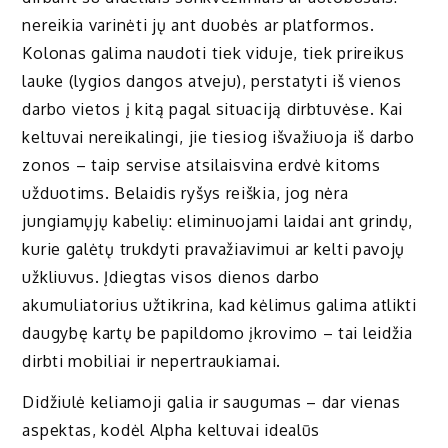
nereikia varinėti jų ant duobės ar platformos.
Kolonas galima naudoti tiek viduje, tiek prireikus
lauke (lygios dangos atveju), perstatyti iš vienos
darbo vietos į kitą pagal situaciją dirbtuvėse. Kai
keltuvai nereikalingi, jie tiesiog išvažiuoja iš darbo
zonos – taip servise atsilaisvina erdvė kitoms
užduotims. Belaidis ryšys reiškia, jog nėra
jungiamųjų kabelių: eliminuojami laidai ant grindų,
kurie galėtų trukdyti pravažiavimui ar kelti pavojų
užkliuvus. Įdiegtas visos dienos darbo
akumuliatorius užtikrina, kad kėlimus galima atlikti
daugybę kartų be papildomo įkrovimo – tai leidžia
dirbti mobiliai ir nepertraukiamai.
Didžiulė keliamoji galia ir saugumas – dar vienas
aspektas, kodėl Alpha keltuvai idealūs