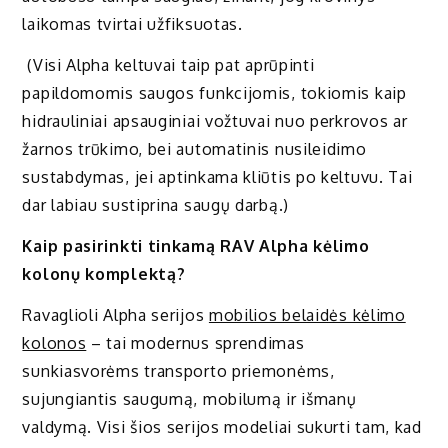
laikomas tvirtai užfiksuotas.
(Visi Alpha keltuvai taip pat aprūpinti
papildomomis saugos funkcijomis, tokiomis kaip
hidrauliniai apsauginiai vožtuvai nuo perkrovos ar
žarnos trūkimo, bei automatinis nusileidimo
sustabdymas, jei aptinkama kliūtis po keltuvu. Tai
dar labiau sustiprina saugų darbą.)
Kaip pasirinkti tinkamą RAV Alpha kėlimo
kolonų komplektą?
Ravaglioli Alpha serijos
mobilios belaidės kėlimo
kolonos
– tai modernus sprendimas
sunkiasvorėms transporto priemonėms,
sujungiantis saugumą, mobilumą ir išmanų
valdymą. Visi šios serijos modeliai sukurti tam, kad