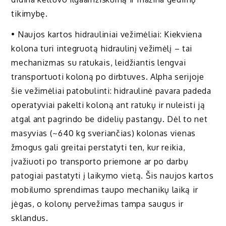
tikimybę.
• Naujos kartos hidrauliniai vežimėliai: Kiekviena
kolona turi integruotą hidraulinį vežimėlį – tai
mechanizmas su ratukais, leidžiantis lengvai
transportuoti koloną po dirbtuves. Alpha serijoje
šie vežimėliai patobulinti: hidraulinė pavara padeda
operatyviai pakelti koloną ant ratukų ir nuleisti ją
atgal ant pagrindo be didelių pastangų. Dėl to net
masyvias (~640 kg sveriančias) kolonas vienas
žmogus gali greitai perstatyti ten, kur reikia,
įvažiuoti po transporto priemone ar po darbų
patogiai pastatyti į laikymo vietą. Šis naujos kartos
mobilumo sprendimas taupo mechanikų laiką ir
jėgas, o kolonų pervežimas tampa saugus ir
sklandus.