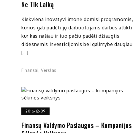
Ne Tik Laiką
Kiekviena inovatyvi įmonė domisi programomis
kurios gali padėti jų darbuotojams darbus atlikti
kur kas našiau ir tuo pačiu padėti džiaugtis
didesnėmis investicijomis bei galimybe daugiau
[…]
Finansai
,
Verslas
2016-12-09
Finansų Valdymo Paslaugos – Kompanijos