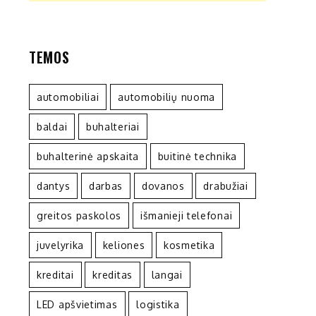
TEMOS
automobiliai
automobilių nuoma
baldai
buhalteriai
buhalterinė apskaita
buitinė technika
dantys
darbas
dovanos
drabužiai
greitos paskolos
išmanieji telefonai
juvelyrika
keliones
kosmetika
kreditai
kreditas
langai
LED apšvietimas
logistika