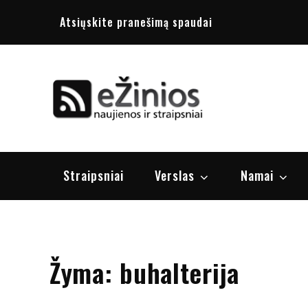
Skip
Atsiųskite pranešimą spaudai
to
content
Žinios
naujienos, st
Straipsniai
Verslas
Namai
Žyma:
buhalterija