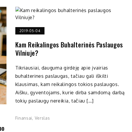
2019-05-04
Kam Reikalingos Buhalterinės Paslaugos
Vilniuje?
Tikriausiai, dauguma girdėję apie įvairias
buhalterines paslaugas, tačiau gali iškilti
klausimas, kam reikalingos tokios paslaugos.
Aišku, gyventojams, kurie dirba samdomą darbą
tokių paslaugų nereikia, tačiau […]
Finansai
,
Verslas
po