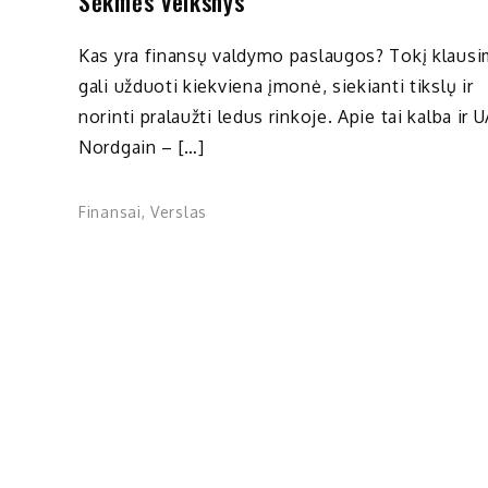
Sėkmės Veiksnys
Kas yra finansų valdymo paslaugos? Tokį klaus
gali užduoti kiekviena įmonė, siekianti tikslų ir
norinti pralaužti ledus rinkoje. Apie tai kalba ir 
Nordgain – […]
Finansai
,
Verslas