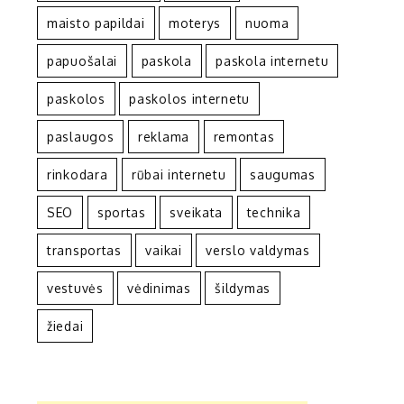
maisto papildai
moterys
nuoma
papuošalai
paskola
paskola internetu
paskolos
paskolos internetu
paslaugos
reklama
remontas
rinkodara
rūbai internetu
saugumas
SEO
sportas
sveikata
technika
transportas
vaikai
verslo valdymas
vestuvės
vėdinimas
šildymas
žiedai