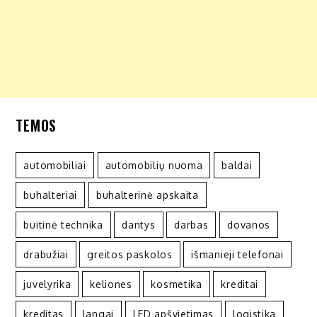
TEMOS
automobiliai
automobilių nuoma
baldai
buhalteriai
buhalterinė apskaita
buitinė technika
dantys
darbas
dovanos
drabužiai
greitos paskolos
išmanieji telefonai
juvelyrika
keliones
kosmetika
kreditai
kreditas
langai
LED apšvietimas
logistika