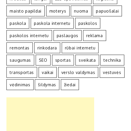
maisto papildai
moterys
nuoma
papuošalai
paskola
paskola internetu
paskolos
paskolos internetu
paslaugos
reklama
remontas
rinkodara
rūbai internetu
saugumas
SEO
sportas
sveikata
technika
transportas
vaikai
verslo valdymas
vestuvės
vėdinimas
šildymas
žiedai