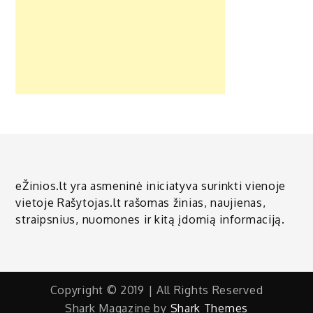
eŽinios.lt yra asmeninė iniciatyva surinkti vienoje
vietoje Rašytojas.lt rašomas žinias, naujienas,
straipsnius, nuomones ir kitą įdomią informaciją.
Copyright © 2019 | All Rights Reserved
Shark Magazine by
Shark Themes