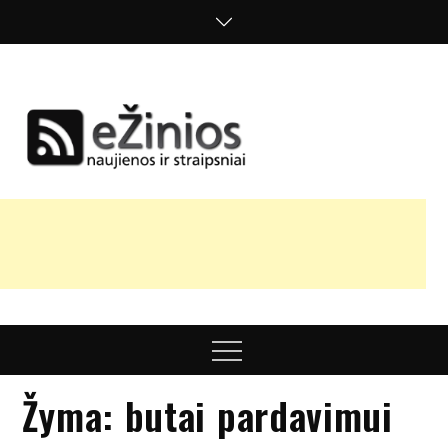
Skip
to
content
Žinios
naujienos,
straipsniai,
nuomonės
Menu
Žyma:
butai pardavimui