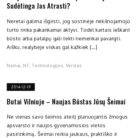
Sudėtinga Jas Atrasti?
Neretai galima išgirsti, jog sostinėje nekilnojamojo
turto rinka pakankamai aktyvi. Todėl kartais ieškant
būsto arba patalpų gali tekti nemenkai pavargti.
Aišku, realybėje viskas gal kažkiek […]
Namai
,
NT
,
Technologijos
,
Verslas
2014-12-19
Butai Vilniuje – Naujas Būstas Jūsų Šeimai
Ne vienas savo šeimos ateitį planuojantis žmogus
apsvarsto ir naujos gyvenamosios vietos
pasirinkimą. Šeimai reikia jaukaus, praktiško ir