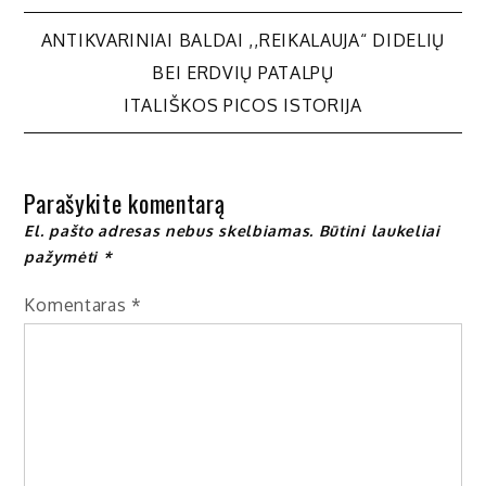
Navigacija
ANTIKVARINIAI BALDAI ,,REIKALAUJA“ DIDELIŲ
BEI ERDVIŲ PATALPŲ
tarp
ITALIŠKOS PICOS ISTORIJA
įrašų
Parašykite komentarą
El. pašto adresas nebus skelbiamas.
Būtini laukeliai
pažymėti
*
Komentaras
*