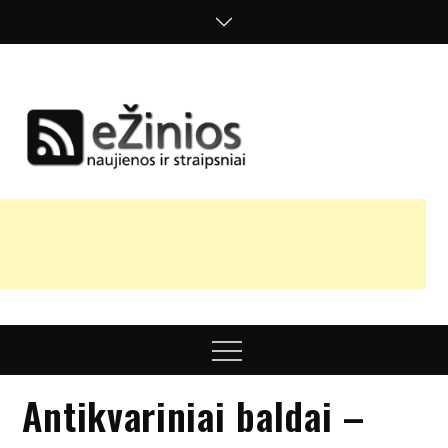
Skip
to
content
Žinios
naujienos,
straipsniai,
nuomonės
Menu
Antikvariniai baldai –