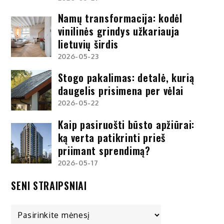
Namų transformacija: kodėl
vinilinės grindys užkariauja
lietuvių širdis
2026-05-23
Stogo pakalimas: detalė, kurią
daugelis prisimena per vėlai
2026-05-22
Kaip pasiruošti būsto apžiūrai:
ką verta patikrinti prieš
priimant sprendimą?
2026-05-17
SENI STRAIPSNIAI
Seni
straipsniai