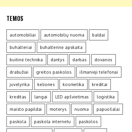
TEMOS
automobiliai
automobilių nuoma
baldai
buhalteriai
buhalterinė apskaita
buitinė technika
dantys
darbas
dovanos
drabužiai
greitos paskolos
išmanieji telefonai
juvelyrika
keliones
kosmetika
kreditai
kreditas
langai
LED apšvietimas
logistika
maisto papildai
moterys
nuoma
papuošalai
paskola
paskola internetu
paskolos