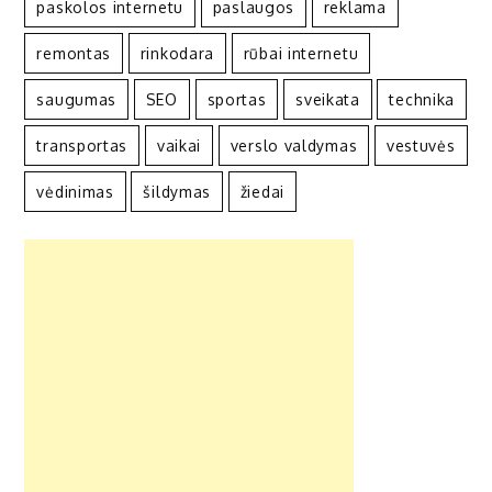
paskolos internetu
paslaugos
reklama
remontas
rinkodara
rūbai internetu
saugumas
SEO
sportas
sveikata
technika
transportas
vaikai
verslo valdymas
vestuvės
vėdinimas
šildymas
žiedai