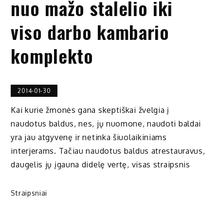
nuo mažo stalelio iki
viso darbo kambario
komplekto
2014-01-30
Kai kurie žmonės gana skeptiškai žvelgia į
naudotus baldus, nes, jų nuomone, naudoti baldai
yra jau atgyvenę ir netinka šiuolaikiniams
interjerams. Tačiau naudotus baldus atrestauravus,
daugelis jų įgauna didelę vertę, visas straipsnis
Straipsniai