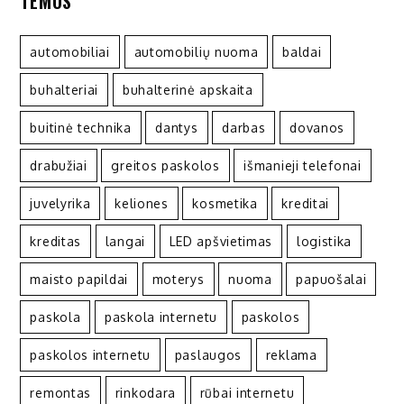
TEMOS
automobiliai
automobilių nuoma
baldai
buhalteriai
buhalterinė apskaita
buitinė technika
dantys
darbas
dovanos
drabužiai
greitos paskolos
išmanieji telefonai
juvelyrika
keliones
kosmetika
kreditai
kreditas
langai
LED apšvietimas
logistika
maisto papildai
moterys
nuoma
papuošalai
paskola
paskola internetu
paskolos
paskolos internetu
paslaugos
reklama
remontas
rinkodara
rūbai internetu