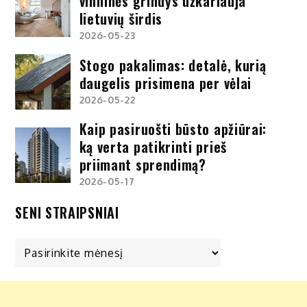
vinilinės grindys užkariauja
lietuvių širdis
2026-05-23
Stogo pakalimas: detalė, kurią
daugelis prisimena per vėlai
2026-05-22
Kaip pasiruošti būsto apžiūrai:
ką verta patikrinti prieš
priimant sprendimą?
2026-05-17
SENI STRAIPSNIAI
Seni
straipsniai