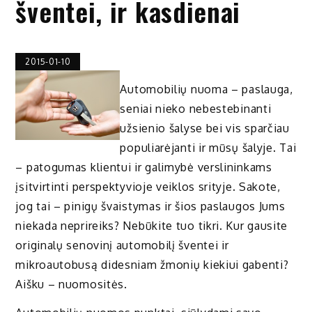
šventei, ir kasdienai
2015-01-10
Automobilių nuoma – paslauga,
seniai nieko nebestebinanti
užsienio šalyse bei vis sparčiau
populiarėjanti ir mūsų šalyje. Tai
– patogumas klientui ir galimybė verslininkams
įsitvirtinti perspektyvioje veiklos srityje. Sakote,
jog tai – pinigų švaistymas ir šios paslaugos Jums
niekada neprireiks? Nebūkite tuo tikri. Kur gausite
originalų senovinį automobilį šventei ir
mikroautobusą didesniam žmonių kiekiui gabenti?
Aišku – nuomositės.