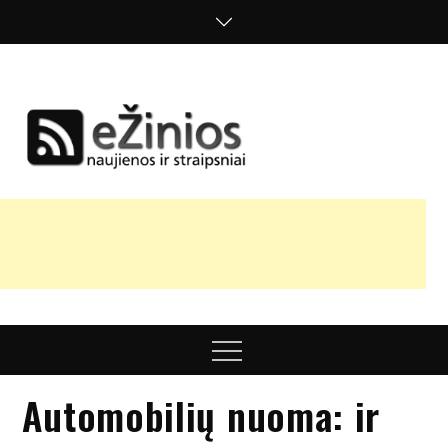
Skip
to
content
Žinios
naujienos,
straipsniai,
nuomonės
Menu
Automobilių nuoma: ir