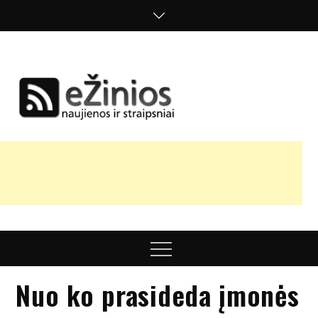
Skip
to
content
Žinios
naujienos,
straipsniai,
nuomonės
Menu
Nuo ko prasideda įmonės