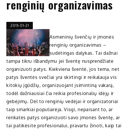
renginių organizavimas
2015-01-21
Asmeninių švenčių ir įmonės
renginių organizavimas –
sudėtingas dalykas. Tai dažnai
tampa tikru išbandymu jei šventę nusprendžiate
organizuoti patys. Kiekviena šventė, jos tema, net
patys šventės svečiai yra skirtingi ir reikalauja vis
kitokių įgūdžių, organizuojant įsimintiną vakarą,
todėl dažniausiai čia reikia profesionalių idėjų ir
gebėjimų. Dėl to renginių vedėjai ir organizatoriai
taip smarkiai populiarėja. Visgi, nepaisant to, ar
renkatės patys organizuoti savo įmonės šventę, ar
tai patikėsite profesionalui, pravartu žinoti, kaip tai