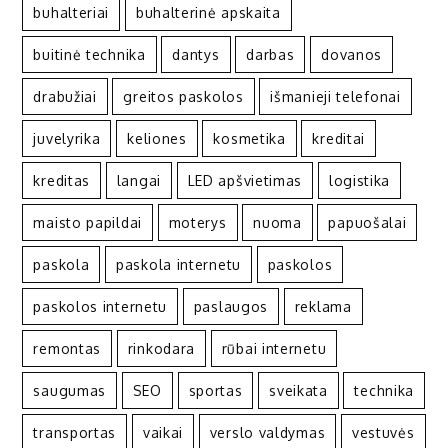
buhalteriai
buhalterinė apskaita
buitinė technika
dantys
darbas
dovanos
drabužiai
greitos paskolos
išmanieji telefonai
juvelyrika
keliones
kosmetika
kreditai
kreditas
langai
LED apšvietimas
logistika
maisto papildai
moterys
nuoma
papuošalai
paskola
paskola internetu
paskolos
paskolos internetu
paslaugos
reklama
remontas
rinkodara
rūbai internetu
saugumas
SEO
sportas
sveikata
technika
transportas
vaikai
verslo valdymas
vestuvės