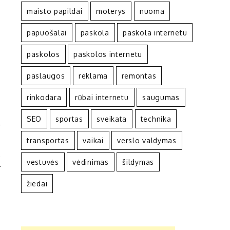
maisto papildai
moterys
nuoma
papuošalai
paskola
paskola internetu
paskolos
paskolos internetu
paslaugos
reklama
remontas
rinkodara
rūbai internetu
saugumas
SEO
sportas
sveikata
technika
S
transportas
vaikai
verslo valdymas
A
vestuvės
vėdinimas
šildymas
žiedai