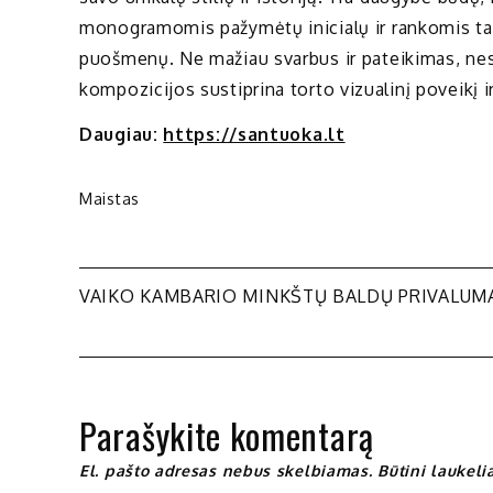
monogramomis pažymėtų inicialų ir rankomis tap
puošmenų. Ne mažiau svarbus ir pateikimas, nes į
kompozicijos sustiprina torto vizualinį poveikį 
Daugiau:
https://santuoka.lt
Maistas
Navigacija
VAIKO KAMBARIO MINKŠTŲ BALDŲ PRIVALUM
tarp
įrašų
Parašykite komentarą
El. pašto adresas nebus skelbiamas.
Būtini laukel