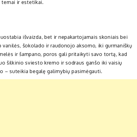
 temai ir estetikai.
uostabia išvaizda, bet ir nepakartojamais skoniais bei
aip vanilės, šokolado ir raudonojo aksomo, iki gurmaniškų
amelės ir šampano, poros gali pritaikyti savo tortą, kad
o šilkinio sviesto kremo ir sodraus ganšo iki vaisių
to – suteikia begalę galimybių pasimėgauti.