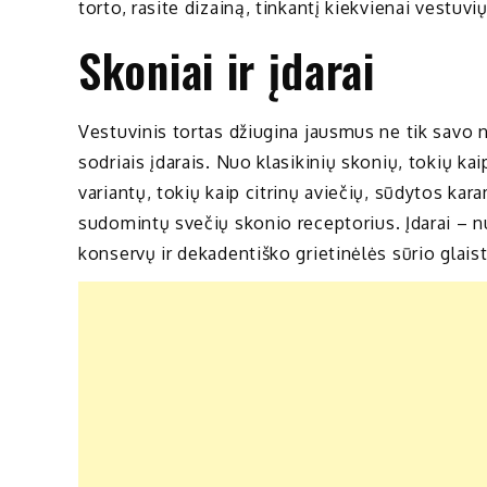
torto, rasite dizainą, tinkantį kiekvienai vestuvių
Skoniai ir įdarai
Vestuvinis tortas džiugina jausmus ne tik savo n
sodriais įdarais. Nuo klasikinių skonių, tokių k
variantų, tokių kaip citrinų aviečių, sūdytos kar
sudomintų svečių skonio receptorius. Įdarai – nu
konservų ir dekadentiško grietinėlės sūrio glais