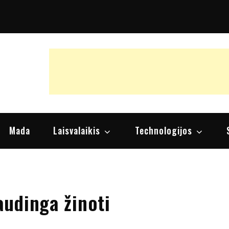
raipsniai, nuomonės
Mada
Laisvalaikis
Technologijos
audinga žinoti