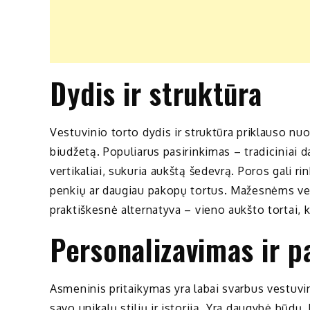
Dydis ir struktūra
Vestuvinio torto dydis ir struktūra priklauso nuo 
biudžetą. Populiarus pasirinkimas – tradiciniai da
vertikaliai, sukuria aukštą šedevrą. Poros gali rin
penkių ar daugiau pakopų tortus. Mažesnėms v
praktiškesnė alternatyva – vieno aukšto tortai, k
Personalizavimas ir p
Asmeninis pritaikymas yra labai svarbus vestuvini
savo unikalų stilių ir istoriją. Yra daugybė būdų