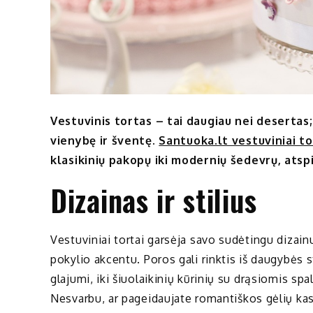
Vestuvinis tortas – tai daugiau nei desertas;
vienybę ir šventę.
Santuoka.lt vestuviniai to
klasikinių pakopų iki modernių šedevrų, atsp
Dizainas ir stilius
Vestuviniai tortai garsėja savo sudėtingu dizainu
pokylio akcentu. Poros gali rinktis iš daugybės s
glajumi, iki šiuolaikinių kūrinių su drąsiomis sp
Nesvarbu, ar pageidaujate romantiškos gėlių kas