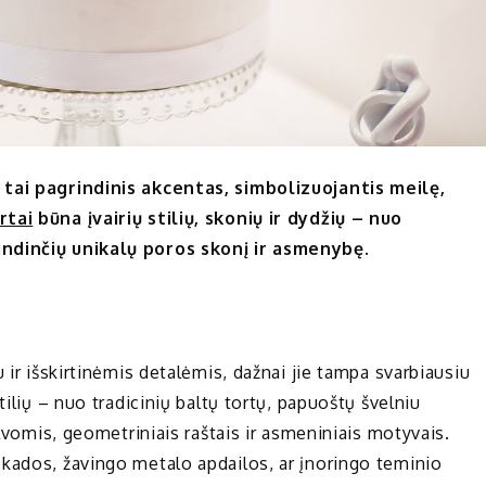
 tai pagrindinis akcentas, simbolizuojantis meilę,
rtai
būna įvairių stilių, skonių ir dydžių – nuo
indinčių unikalų poros skonį ir asmenybę.
 ir išskirtinėmis detalėmis, dažnai jie tampa svarbiausiu
tilių – nuo tradicinių baltų tortų, papuoštų švelniu
alvomis, geometriniais raštais ir asmeniniais motyvais.
kados, žavingo metalo apdailos, ar įnoringo teminio