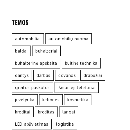
TEMOS
automobiliai
automobilių nuoma
baldai
buhalteriai
buhalterinė apskaita
buitinė technika
dantys
darbas
dovanos
drabužiai
greitos paskolos
išmanieji telefonai
juvelyrika
keliones
kosmetika
kreditai
kreditas
langai
LED apšvietimas
logistika