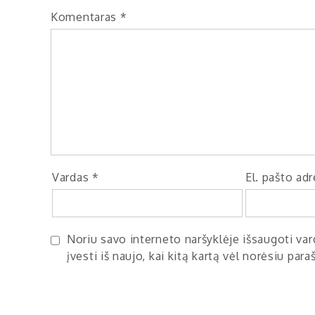
Komentaras
*
Vardas
*
El. pašto ad
Noriu savo interneto naršyklėje išsaugoti vard
įvesti iš naujo, kai kitą kartą vėl norėsiu par