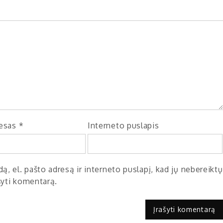
resas
*
Interneto puslapis
ą, el. pašto adresą ir interneto puslapį, kad jų nebereiktų
ašyti komentarą.