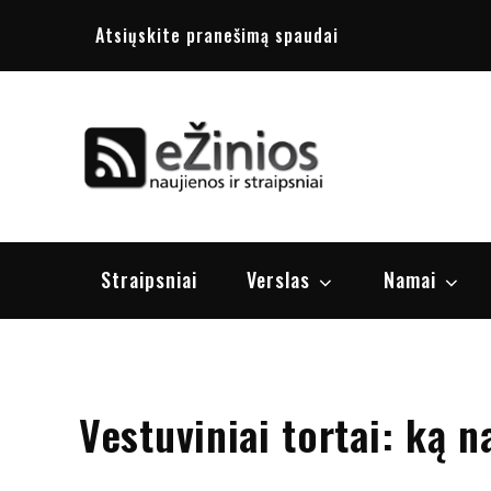
Skip
Atsiųskite pranešimą spaudai
to
content
Žinios
naujienos, st
Straipsniai
Verslas
Namai
Vestuviniai tortai: ką n