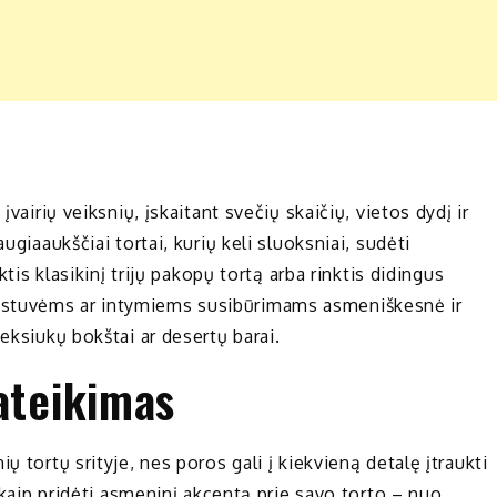
įvairių veiksnių, įskaitant svečių skaičių, vietos dydį ir
ugiaaukščiai tortai, kurių keli sluoksniai, sudėti
ktis klasikinį trijų pakopų tortą arba rinktis didingus
estuvėms ar intymiems susibūrimams asmeniškesnė ir
eksiukų bokštai ar desertų barai.
ateikimas
ų tortų srityje, nes poros gali į kiekvieną detalę įtraukti
, kaip pridėti asmeninį akcentą prie savo torto – nuo