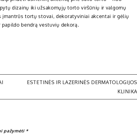
ytų dizainų iki užsakomųjų torto viršūnių ir valgomų
mantrūs tortų stovai, dekoratyviniai akcentai ir gėlių
ir papildo bendrą vestuvių dekorą.
AI
ESTETINĖS IR LAZERINĖS DERMATOLOGIJO
KLINIK
iai pažymėti
*