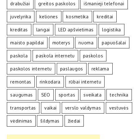
drabužiai
greitos paskolos
išmanieji telefonai
juvelyrika
keliones
kosmetika
kreditai
kreditas
langai
LED apšvietimas
logistika
maisto papildai
moterys
nuoma
papuošalai
paskola
paskola internetu
paskolos
paskolos internetu
paslaugos
reklama
remontas
rinkodara
rūbai internetu
saugumas
SEO
sportas
sveikata
technika
transportas
vaikai
verslo valdymas
vestuvės
vėdinimas
šildymas
žiedai