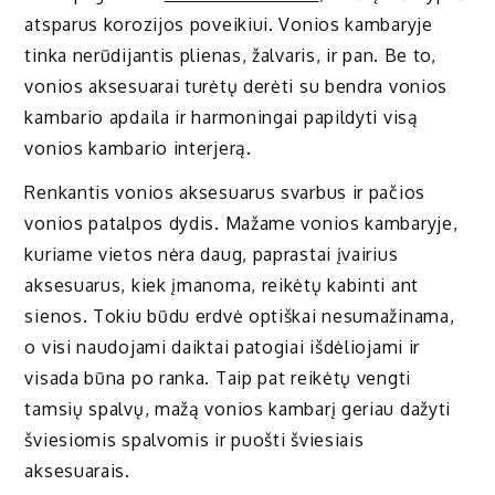
atsparus korozijos poveikiui. Vonios kambaryje
tinka nerūdijantis plienas, žalvaris, ir pan. Be to,
vonios aksesuarai turėtų derėti su bendra vonios
kambario apdaila ir harmoningai papildyti visą
vonios kambario interjerą.
Renkantis vonios aksesuarus svarbus ir pačios
vonios patalpos dydis. Mažame vonios kambaryje,
kuriame vietos nėra daug, paprastai įvairius
aksesuarus, kiek įmanoma, reikėtų kabinti ant
sienos. Tokiu būdu erdvė optiškai nesumažinama,
o visi naudojami daiktai patogiai išdėliojami ir
visada būna po ranka. Taip pat reikėtų vengti
tamsių spalvų, mažą vonios kambarį geriau dažyti
šviesiomis spalvomis ir puošti šviesiais
aksesuarais.