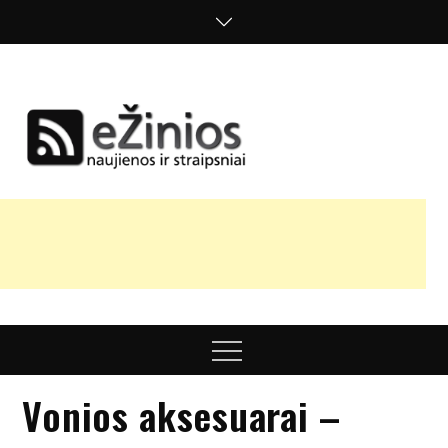
Skip
to
content
Žinios
naujienos,
straipsniai,
nuomonės
Menu
Vonios aksesuarai –