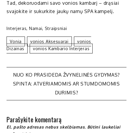
Tad, dekoruodami savo vonios kambarį – drąsiai
svajokite ir sukurkite jaukų namų SPA kampelį.
Interjeras
,
Namai
,
Straipsniai
Vonia
Vonios Aksesuarai
Vonios
Dizainas
Vonios Kambario Interjeras
Navigacija
NUO KO PRASIDEDA ŽVYNELINĖS GYDYMAS?
SPINTA: ATVERIAMOMIS AR STUMDOMOMIS
tarp
DURIMIS?
įrašų
Parašykite komentarą
El. pašto adresas nebus skelbiamas.
Būtini laukeliai