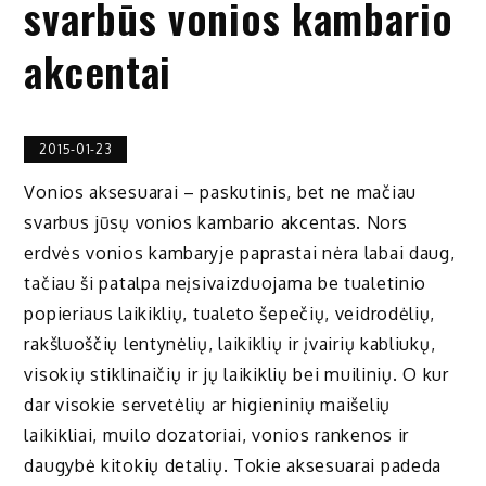
svarbūs vonios kambario
akcentai
2015-01-23
Vonios aksesuarai – paskutinis, bet ne mačiau
svarbus jūsų vonios kambario akcentas. Nors
erdvės vonios kambaryje paprastai nėra labai daug,
tačiau ši patalpa neįsivaizduojama be tualetinio
popieriaus laikiklių, tualeto šepečių, veidrodėlių,
rakšluoščių lentynėlių, laikiklių ir įvairių kabliukų,
visokių stiklinaičių ir jų laikiklių bei muilinių. O kur
dar visokie servetėlių ar higieninių maišelių
laikikliai, muilo dozatoriai, vonios rankenos ir
daugybė kitokių detalių. Tokie aksesuarai padeda