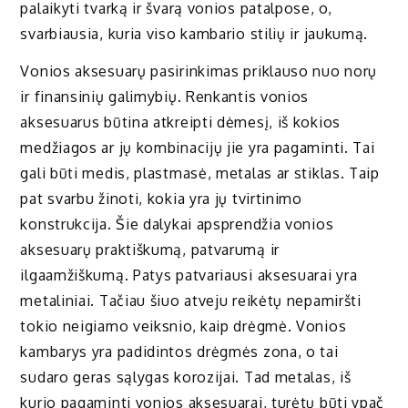
palaikyti tvarką ir švarą vonios patalpose, o,
svarbiausia, kuria viso kambario stilių ir jaukumą.
Vonios aksesuarų pasirinkimas priklauso nuo norų
ir finansinių galimybių. Renkantis vonios
aksesuarus būtina atkreipti dėmesį, iš kokios
medžiagos ar jų kombinacijų jie yra pagaminti. Tai
gali būti medis, plastmasė, metalas ar stiklas. Taip
pat svarbu žinoti, kokia yra jų tvirtinimo
konstrukcija. Šie dalykai apsprendžia vonios
aksesuarų praktiškumą, patvarumą ir
ilgaamžiškumą. Patys patvariausi aksesuarai yra
metaliniai. Tačiau šiuo atveju reikėtų nepamiršti
tokio neigiamo veiksnio, kaip drėgmė. Vonios
kambarys yra padidintos drėgmės zona, o tai
sudaro geras sąlygas korozijai. Tad metalas, iš
kurio pagaminti
vonios aksesuarai
, turėtų būti ypač