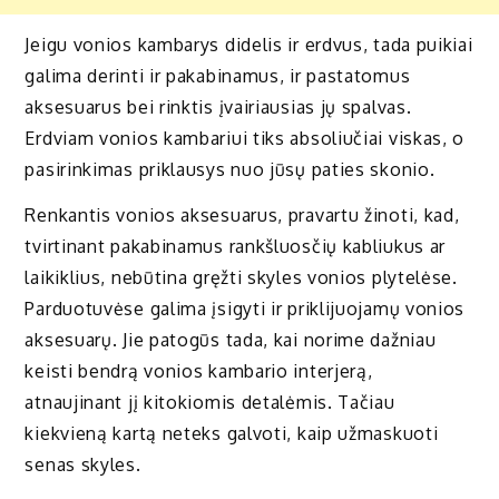
Jeigu vonios kambarys didelis ir erdvus, tada puikiai
galima derinti ir pakabinamus, ir pastatomus
aksesuarus bei rinktis įvairiausias jų spalvas.
Erdviam vonios kambariui tiks absoliučiai viskas, o
pasirinkimas priklausys nuo jūsų paties skonio.
Renkantis vonios aksesuarus, pravartu žinoti, kad,
tvirtinant pakabinamus rankšluosčių kabliukus ar
laikiklius, nebūtina gręžti skyles vonios plytelėse.
Parduotuvėse galima įsigyti ir priklijuojamų vonios
aksesuarų. Jie patogūs tada, kai norime dažniau
keisti bendrą vonios kambario interjerą,
atnaujinant jį kitokiomis detalėmis. Tačiau
kiekvieną kartą neteks galvoti, kaip užmaskuoti
senas skyles.