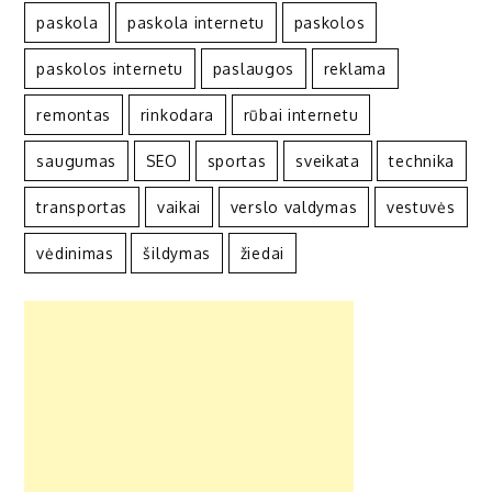
paskola
paskola internetu
paskolos
paskolos internetu
paslaugos
reklama
remontas
rinkodara
rūbai internetu
saugumas
SEO
sportas
sveikata
technika
transportas
vaikai
verslo valdymas
vestuvės
vėdinimas
šildymas
žiedai