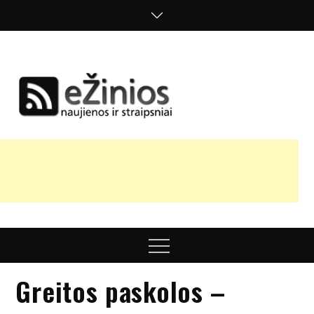
Skip
to
content
Žinios
naujienos,
straipsniai,
nuomonės
Menu
Greitos paskolos –