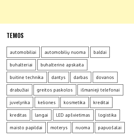
TEMOS
automobiliai
automobilių nuoma
baldai
buhalteriai
buhalterinė apskaita
buitinė technika
dantys
darbas
dovanos
drabužiai
greitos paskolos
išmanieji telefonai
juvelyrika
keliones
kosmetika
kreditai
kreditas
langai
LED apšvietimas
logistika
maisto papildai
moterys
nuoma
papuošalai