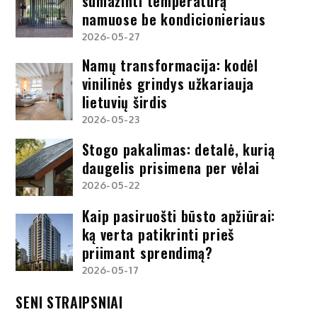
sumažinti temperatūrą
namuose be kondicionieriaus
2026-05-27
Namų transformacija: kodėl
vinilinės grindys užkariauja
lietuvių širdis
2026-05-23
Stogo pakalimas: detalė, kurią
daugelis prisimena per vėlai
2026-05-22
Kaip pasiruošti būsto apžiūrai:
ką verta patikrinti prieš
priimant sprendimą?
2026-05-17
SENI STRAIPSNIAI
Seni