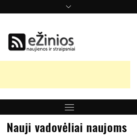
Skip
to
content
Žinios
naujienos,
straipsniai,
nuomonės
Menu
Nauji vadovėliai naujoms