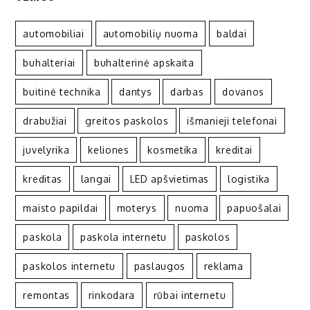
automobiliai
automobilių nuoma
baldai
buhalteriai
buhalterinė apskaita
buitinė technika
dantys
darbas
dovanos
drabužiai
greitos paskolos
išmanieji telefonai
juvelyrika
keliones
kosmetika
kreditai
kreditas
langai
LED apšvietimas
logistika
maisto papildai
moterys
nuoma
papuošalai
paskola
paskola internetu
paskolos
paskolos internetu
paslaugos
reklama
remontas
rinkodara
rūbai internetu