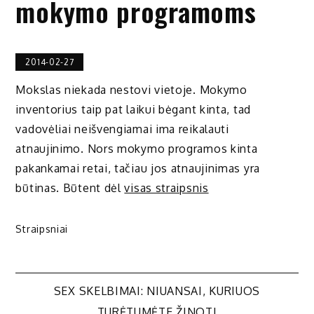
mokymo programoms
2014-02-27
Mokslas niekada nestovi vietoje. Mokymo
inventorius taip pat laikui bėgant kinta, tad
vadovėliai neišvengiamai ima reikalauti
atnaujinimo. Nors mokymo programos kinta
pakankamai retai, tačiau jos atnaujinimas yra
būtinas. Būtent dėl
visas straipsnis
Straipsniai
Navigacija
SEX SKELBIMAI: NIUANSAI, KURIUOS
TURĖTUMĖTE ŽINOTI