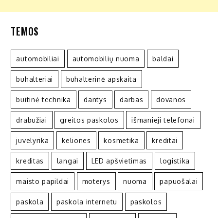
TEMOS
automobiliai
automobilių nuoma
baldai
buhalteriai
buhalterinė apskaita
buitinė technika
dantys
darbas
dovanos
drabužiai
greitos paskolos
išmanieji telefonai
juvelyrika
keliones
kosmetika
kreditai
kreditas
langai
LED apšvietimas
logistika
maisto papildai
moterys
nuoma
papuošalai
paskola
paskola internetu
paskolos