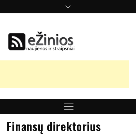
Skip
to
content
Žinios
naujienos,
straipsniai,
nuomonės
Menu
Finansų direktorius