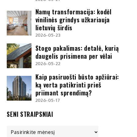
Namų transformacija: kodėl
vinilinės grindys užkariauja
lietuvių širdis
2026-05-23
Stogo pakalimas: detalė, kurią
daugelis prisimena per vėlai
2026-05-22
Kaip pasiruošti būsto apžiūrai:
ką verta patikrinti prieš
priimant sprendimą?
2026-05-17
SENI STRAIPSNIAI
Seni
straipsniai