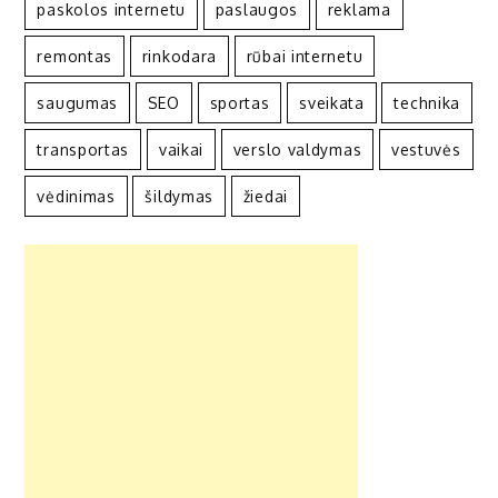
paskolos internetu
paslaugos
reklama
remontas
rinkodara
rūbai internetu
saugumas
SEO
sportas
sveikata
technika
transportas
vaikai
verslo valdymas
vestuvės
vėdinimas
šildymas
žiedai