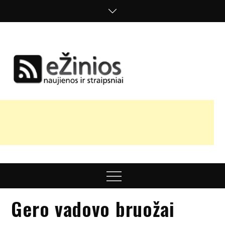
Skip
to
content
Žinios
naujienos,
straipsniai,
nuomonės
Menu
Gero vadovo bruožai