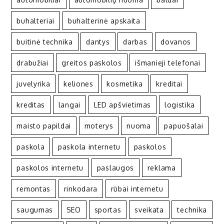
buhalteriai
buhalterinė apskaita
buitinė technika
dantys
darbas
dovanos
drabužiai
greitos paskolos
išmanieji telefonai
juvelyrika
keliones
kosmetika
kreditai
kreditas
langai
LED apšvietimas
logistika
maisto papildai
moterys
nuoma
papuošalai
paskola
paskola internetu
paskolos
paskolos internetu
paslaugos
reklama
remontas
rinkodara
rūbai internetu
saugumas
SEO
sportas
sveikata
technika