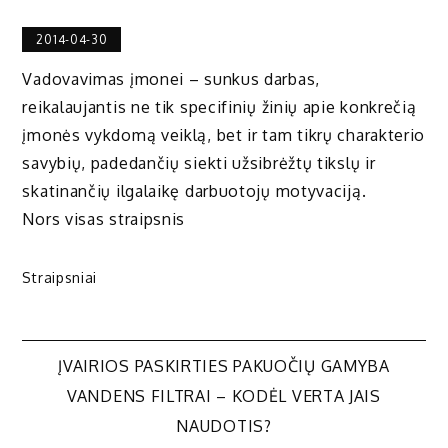
2014-04-30
Vadovavimas įmonei – sunkus darbas,
reikalaujantis ne tik specifinių žinių apie konkrečią
įmonės vykdomą veiklą, bet ir tam tikrų charakterio
savybių, padedančių siekti užsibrėžtų tikslų ir
skatinančių ilgalaikę darbuotojų motyvaciją.
Nors visas straipsnis
Straipsniai
Navigacija
ĮVAIRIOS PASKIRTIES PAKUOČIŲ GAMYBA
VANDENS FILTRAI – KODĖL VERTA JAIS
tarp
NAUDOTIS?