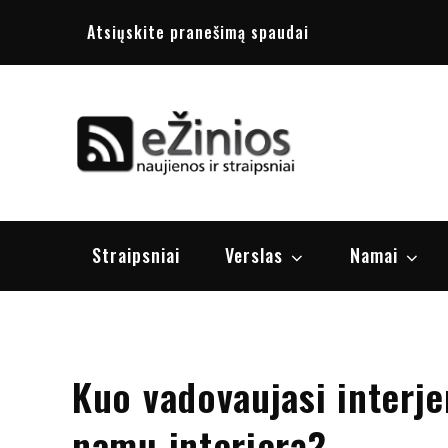
Skip
Atsiųskite pranešimą spaudai
to
content
Žinios
naujienos, st
Straipsniai
Verslas
Namai
Kuo vadovaujasi interj
namų interjerą?