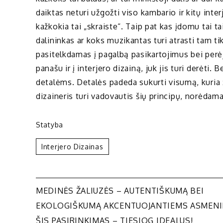
daiktas neturi užgožti viso kambario ir kitų inter
kažkokia tai „skraiste“. Taip pat kas įdomu tai ta
dalininkas ar koks muzikantas turi atrasti tam tik
pasitelkdamas į pagalbą pasikartojimus bei perė
panašu ir į interjero dizainą, juk jis turi derėti. B
detalėms. Detalės padeda sukurti visumą, kuria 
dizaineris turi vadovautis šių principų, norėdama
Statyba
Interjero Dizainas
Navigacija
MEDINĖS ŽALIUZĖS – AUTENTIŠKUMĄ BEI
EKOLOGIŠKUMĄ AKCENTUOJANTIEMS ASMENI
ŠIS PASIRINKIMAS – TIESIOG IDEALUS!