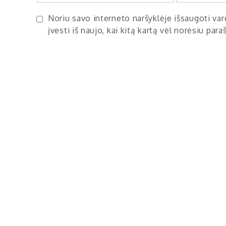
Noriu savo interneto naršyklėje išsaugoti vard
įvesti iš naujo, kai kitą kartą vėl norėsiu par