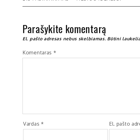
tarp
įrašų
Parašykite komentarą
El. pašto adresas nebus skelbiamas.
Būtini laukel
Komentaras
*
Vardas
*
El. pašto ad