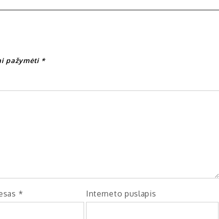
iai pažymėti
*
resas
*
Interneto puslapis