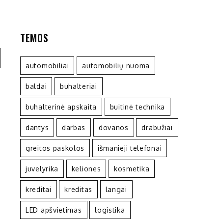
TEMOS
automobiliai
automobilių nuoma
baldai
buhalteriai
buhalterinė apskaita
buitinė technika
dantys
darbas
dovanos
drabužiai
greitos paskolos
išmanieji telefonai
juvelyrika
keliones
kosmetika
kreditai
kreditas
langai
LED apšvietimas
logistika