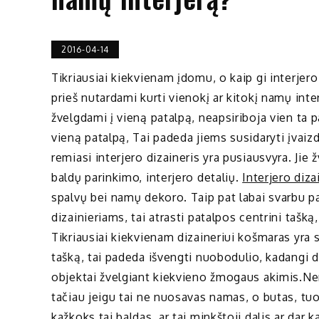
2016-04-14
Tikriausiai kiekvienam įdomu, o kaip gi interjero 
prieš nutardami kurti vienokį ar kitokį namų inter
žvelgdami į vieną patalpą, neapsiriboja vien ta pa
vieną patalpą, Tai padeda jiems susidaryti įvaizdį
remiasi interjero dizaineris yra pusiausvyra. Jie ž
baldų parinkimo, interjero detalių.
Interjero diza
spalvų bei namų dekoro. Taip pat labai svarbu pab
dizainieriams, tai atrasti patalpos centrini tašką
Tikriausiai kiekvienam dizaineriui košmaras yra s
tašką, tai padeda išvengti nuobodulio, kadangi da
objektai žvelgiant kiekvieno žmogaus akimis.Nere
tačiau jeigu tai ne nuosavas namas, o butas, tu
kažkoks tai baldas, ar tai minkštoji dalis ar dar 