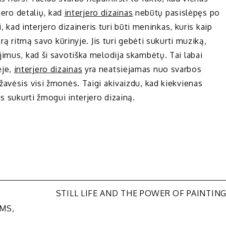
jero detalių, kad
interjero dizainas
nebūtų pasislėpęs po
i, kad interjero dizaineris turi būti meninkas, kuris kaip
rą ritmą savo kūrinyje. Jis turi gebėti sukurti muziką,
jimus, kad ši savotiška melodija skambėtų. Tai labai
eje,
interjero dizainas
yra neatsiejamas nuo svarbos
žavėsis visi žmonės. Taigi akivaizdu, kad kiekvienas
s sukurti žmogui interjero dizainą.
STILL LIFE AND THE POWER OF PAINTIN
MS,