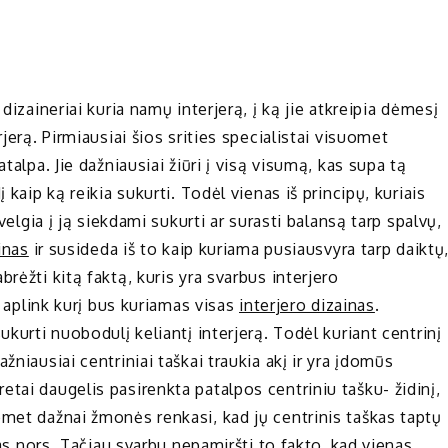
dizaineriai kuria namų interjerą, į ką jie atkreipia dėmesį
jerą. Pirmiausiai šios srities specialistai visuomet
talpa. Jie dažniausiai žiūri į visą visumą, kas supa tą
 kaip ką reikia sukurti. Todėl vienas iš principų, kuriais
velgia į ją siekdami sukurti ar surasti balansą tarp spalvų,
inas
ir susideda iš to kaip kuriama pusiausvyra tarp daiktų
rėžti kitą faktą, kuris yra svarbus interjero
, aplink kurį bus kuriamas visas
interjero dizainas
.
ukurti nuobodulį keliantį interjerą. Todėl kuriant centrinį
žniausiai centriniai taškai traukia akį ir yra įdomūs
tai daugelis pasirenkta patalpos centriniu tašku- židinį,
omet dažnai žmonės renkasi, kad jų centrinis taškas taptų
kas nors. Tačiau svarbu nepamiršti to fakto, kad vienas