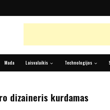
raipsniai, nuomonės
Mada
Laisvalaikis
Technologijos
ero dizaineris kurdamas