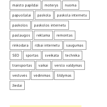
maisto papildai
moterys
nuoma
papuošalai
paskola
paskola internetu
paskolos
paskolos internetu
paslaugos
reklama
remontas
rinkodara
rūbai internetu
saugumas
SEO
sportas
sveikata
technika
transportas
vaikai
verslo valdymas
vestuvės
vėdinimas
šildymas
žiedai