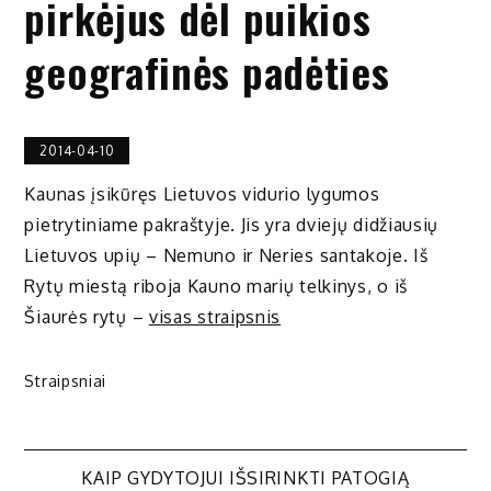
pirkėjus dėl puikios
geografinės padėties
2014-04-10
Kaunas įsikūręs Lietuvos vidurio lygumos
pietrytiniame pakraštyje. Jis yra dviejų didžiausių
Lietuvos upių – Nemuno ir Neries santakoje. Iš
Rytų miestą riboja Kauno marių telkinys, o iš
Šiaurės rytų –
visas straipsnis
Straipsniai
Navigacija
KAIP GYDYTOJUI IŠSIRINKTI PATOGIĄ