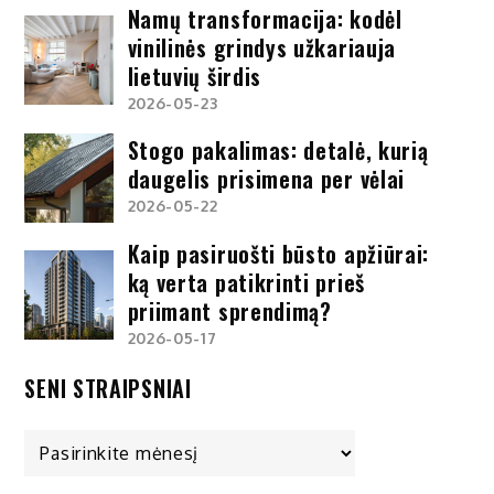
Namų transformacija: kodėl
vinilinės grindys užkariauja
lietuvių širdis
2026-05-23
Stogo pakalimas: detalė, kurią
daugelis prisimena per vėlai
2026-05-22
Kaip pasiruošti būsto apžiūrai:
ką verta patikrinti prieš
priimant sprendimą?
2026-05-17
SENI STRAIPSNIAI
Seni
straipsniai