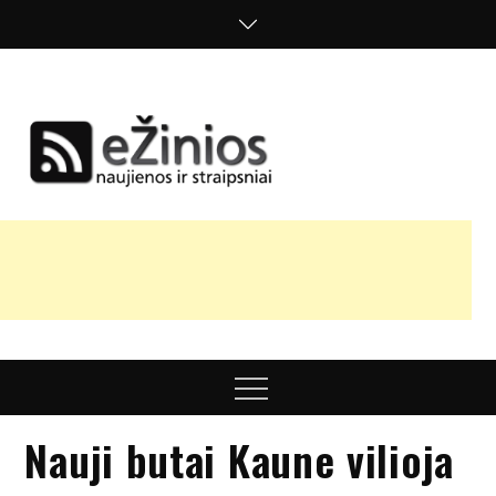
Skip
to
content
Žinios
naujienos,
straipsniai,
nuomonės
Menu
Nauji butai Kaune vilioja