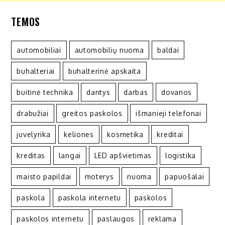
TEMOS
automobiliai
automobilių nuoma
baldai
buhalteriai
buhalterinė apskaita
buitinė technika
dantys
darbas
dovanos
drabužiai
greitos paskolos
išmanieji telefonai
juvelyrika
keliones
kosmetika
kreditai
kreditas
langai
LED apšvietimas
logistika
maisto papildai
moterys
nuoma
papuošalai
paskola
paskola internetu
paskolos
paskolos internetu
paslaugos
reklama