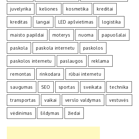
juvelyrika
keliones
kosmetika
kreditai
kreditas
langai
LED apšvietimas
logistika
maisto papildai
moterys
nuoma
papuošalai
paskola
paskola internetu
paskolos
paskolos internetu
paslaugos
reklama
remontas
rinkodara
rūbai internetu
saugumas
SEO
sportas
sveikata
technika
transportas
vaikai
verslo valdymas
vestuvės
vėdinimas
šildymas
žiedai