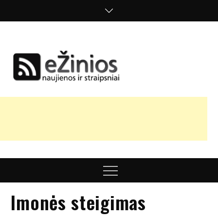
Skip
to
content
Žinios
naujienos,
straipsniai,
nuomonės
Menu
Imonės steigimas