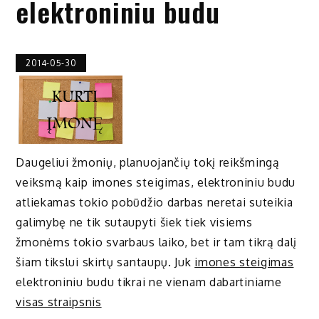
elektroniniu budu
2014-05-30
Daugeliui žmonių, planuojančių tokį reikšmingą
veiksmą kaip imones steigimas, elektroniniu budu
atliekamas tokio pobūdžio darbas neretai suteikia
galimybę ne tik sutaupyti šiek tiek visiems
žmonėms tokio svarbaus laiko, bet ir tam tikrą dalį
šiam tikslui skirtų santaupų. Juk
imones steigimas
elektroniniu budu tikrai ne vienam dabartiniame
visas straipsnis