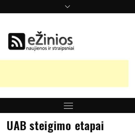
Skip
to
content
Žinios
naujienos,
straipsniai,
nuomonės
Menu
UAB steigimo etapai