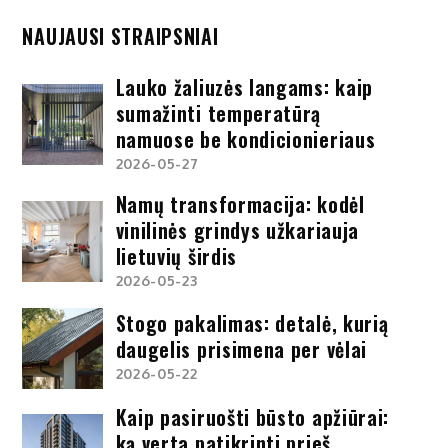
NAUJAUSI STRAIPSNIAI
Lauko žaliuzės langams: kaip
sumažinti temperatūrą
namuose be kondicionieriaus
2026-05-27
Namų transformacija: kodėl
vinilinės grindys užkariauja
lietuvių širdis
2026-05-23
Stogo pakalimas: detalė, kurią
daugelis prisimena per vėlai
2026-05-22
Kaip pasiruošti būsto apžiūrai:
ką verta patikrinti prieš