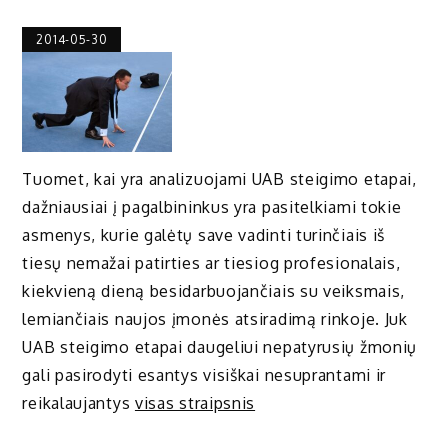
2014-05-30
Tuomet, kai yra analizuojami UAB steigimo etapai,
dažniausiai į pagalbininkus yra pasitelkiami tokie
asmenys, kurie galėtų save vadinti turinčiais iš
tiesų nemažai patirties ar tiesiog profesionalais,
kiekvieną dieną besidarbuojančiais su veiksmais,
lemiančiais naujos įmonės atsiradimą rinkoje. Juk
UAB steigimo etapai daugeliui nepatyrusių žmonių
gali pasirodyti esantys visiškai nesuprantami ir
reikalaujantys
visas straipsnis