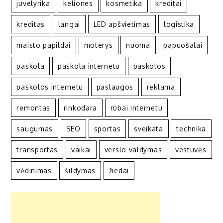
juvelyrika
keliones
kosmetika
kreditai
kreditas
langai
LED apšvietimas
logistika
maisto papildai
moterys
nuoma
papuošalai
paskola
paskola internetu
paskolos
paskolos internetu
paslaugos
reklama
remontas
rinkodara
rūbai internetu
saugumas
SEO
sportas
sveikata
technika
transportas
vaikai
verslo valdymas
vestuvės
vėdinimas
šildymas
žiedai