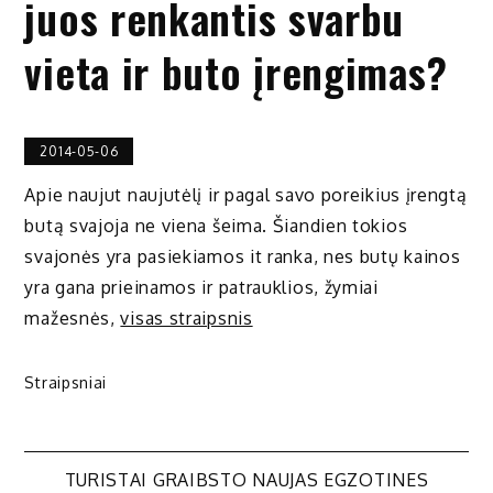
juos renkantis svarbu
vieta ir buto įrengimas?
2014-05-06
Apie naujut naujutėlį ir pagal savo poreikius įrengtą
butą svajoja ne viena šeima. Šiandien tokios
svajonės yra pasiekiamos it ranka, nes butų kainos
yra gana prieinamos ir patrauklios, žymiai
mažesnės,
visas straipsnis
Straipsniai
Navigacija
TURISTAI GRAIBSTO NAUJAS EGZOTINES