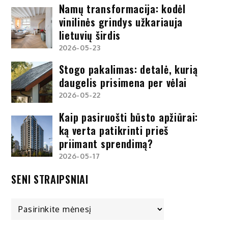
Namų transformacija: kodėl
vinilinės grindys užkariauja
lietuvių širdis
2026-05-23
Stogo pakalimas: detalė, kurią
daugelis prisimena per vėlai
2026-05-22
Kaip pasiruošti būsto apžiūrai:
ką verta patikrinti prieš
priimant sprendimą?
2026-05-17
SENI STRAIPSNIAI
Seni
straipsniai