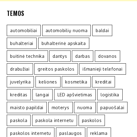
TEMOS
automobiliai
automobilių nuoma
baldai
buhalteriai
buhalterinė apskaita
buitinė technika
dantys
darbas
dovanos
drabužiai
greitos paskolos
išmanieji telefonai
juvelyrika
keliones
kosmetika
kreditai
kreditas
langai
LED apšvietimas
logistika
maisto papildai
moterys
nuoma
papuošalai
paskola
paskola internetu
paskolos
paskolos internetu
paslaugos
reklama