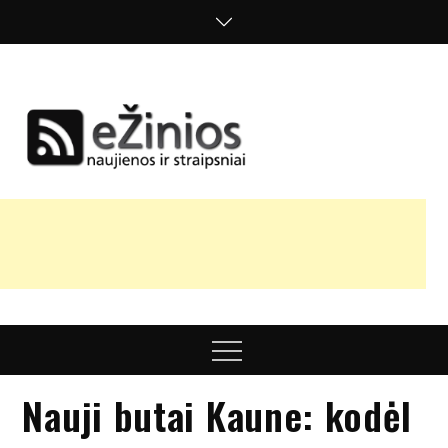
Skip
to
content
Žinios
naujienos,
straipsniai,
nuomonės
Menu
Nauji butai Kaune: kodėl