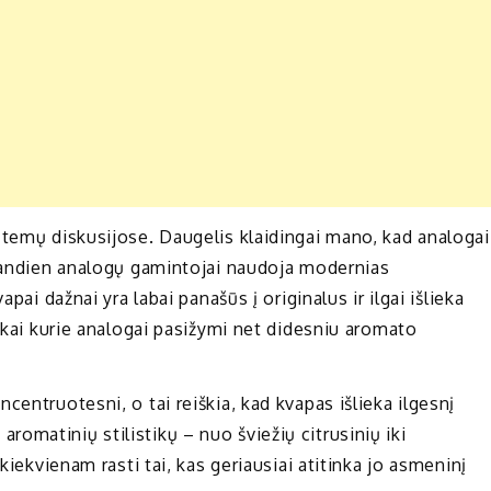
 temų diskusijose. Daugelis klaidingai mano, kad analogai
šiandien analogų gamintojai naudoja modernias
pai dažnai yra labai panašūs į originalus ir ilgai išlieka
d kai kurie analogai pasižymi net didesniu aromato
centruotesni, o tai reiškia, kad kvapas išlieka ilgesnį
ių aromatinių stilistikų – nuo šviežių citrusinių iki
kiekvienam rasti tai, kas geriausiai atitinka jo asmeninį