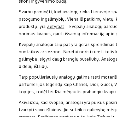
skonį ir gyvenimo būdą.
Svarbu paminėti, kad analogų rinka Lietuvoje spa
patogumo ir galimybių. Viena iš patikimų vietų, k
produktų, yra
Zefyra.lt
– kvepalų analogų parduotu
norimus kvapus, gauti išsamią informaciją apie 
Kvepalų analogai taip pat yra geras sprendimas 
nuotaikos ar sezono. Neretai norisi turėti kelis
galimybė įsigyti daug brangių buteliukų. Analog
didelių išlaidų.
Tarp populiariausių analogų galima rasti moterišk
parfumerijos legendų kaip Chanel, Dior, Gucci, Ve
kopijos, todėl leidžia mėgautis prabangiu kvapu 
Akivaizdu, kad kvepalų analogai yra puikus pasiri
tvarkyti savo išlaidas. Jie suteikia galimybę mėga
aromatą. Patikimos parduotuvės, kaip Zefyra.lt, už