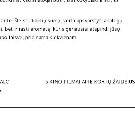
norite išleisti didelių sumų, verta apsvarstyti analogų
i, bet ir rasti aromatą, kuris geriausiai atspindi jūsų
vapo laisvė, prieinama kiekvienam.
NALO
5 KINO FILMAI APIE KORTŲ ŽAIDĖJU
O