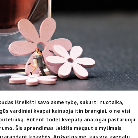
 būdas išreikšti savo asmenybę, sukurti nuotaiką,
ūs vardiniai kvapai kainuoja itin brangiai, o ne visi
ą buteliuką. Būtent todėl kvepalų analogai pastaruoju
arumo. Šis sprendimas leidžia mėgautis mylimais
eprarandant kokybės. Apžvelgsime, kas yra kvepalų