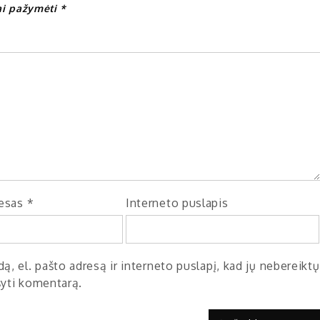
iai pažymėti
*
resas
*
Interneto puslapis
ą, el. pašto adresą ir interneto puslapį, kad jų nebereiktų
ašyti komentarą.