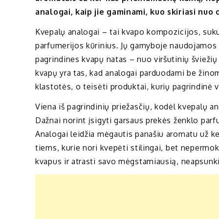
analogai, kaip jie gaminami, kuo skiriasi nuo 
Kvepalų analogai – tai kvapo kompozicijos, sukur
parfumerijos kūrinius. Jų gamyboje naudojamos 
pagrindines kvapų natas – nuo viršutinių šviežių
kvapų yra tas, kad analogai parduodami be žinom
klastotės, o teisėti produktai, kurių pagrindinė
Viena iš pagrindinių priežasčių, kodėl kvepalų a
Dažnai norint įsigyti garsaus prekės ženklo par
Analogai leidžia mėgautis panašiu aromatu už ke
tiems, kurie nori kvepėti stilingai, bet nepermok
kvapus ir atrasti savo mėgstamiausią, neapsunk