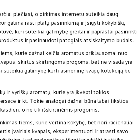
rčiai plečiasi, o pirkimas internetu suteikia daug
ur galima rasti platų pasirinkimą ir įsigyti kokybiškų
vė, kuri suteikia galimybę greitai ir paprastai pasirinkti
produktus ir pasinaudoti patogiais atsiskaitymo būdais.
tiems, kurie dažnai keičia aromatus priklausomai nuo
 kvapus, skirtus skirtingoms progoms, bet ne visada yra
ai suteikia galimybę kurti asmeninę kvapų kolekciją be
ų ir vyriškų aromatų, kurie yra įkvėpti tokios
rsace ir kt. Tokie analogai dažnai būna labai tikslios
kasdien, o ne tik išskirtinėmis progomis.
nkimas tiems, kurie vertina kokybę, bet nori racionaliai
utis įvairiais kvapais, eksperimentuoti ir atrasti savo
tikrina, kad analogai bus tikrai kokybiški ir atitiks