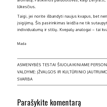
lūkesčius.
Taigi, jei norite išbandyti naujus kvapus, bet ne
įsigijimą. Šis pasirinkimas leidžia ne tik sutaupyt
individualumą ir stilių. Kvepalų analogai – tai k
Mada
Navigacija
ASMENYBĖS TESTAI ŠIUOLAIKINIAME PERSO
VALDYME: ĮŽVALGOS IR KULTŪRINIO JAUTRUM
tarp
SVARBA
įrašų
Parašykite komentarą