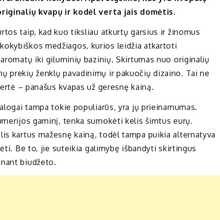
originalių kvapų ir kodėl verta jais domėtis.
tos taip, kad kuo tiksliau atkurtų garsius ir žinomus
kokybiškos medžiagos, kurios leidžia atkartoti
 aromatų iki giluminių bazinių. Skirtumas nuo originalių
ų prekių ženklų pavadinimų ir pakuočių dizaino. Tai ne
 vertė – panašus kvapas už geresnę kainą.
nalogai tampa tokie populiarūs, yra jų prieinamumas.
fumerijos gaminį, tenka sumokėti kelis šimtus eurų.
lis kartus mažesnę kainą, todėl tampa puikia alternatyva
ėti. Be to, jie suteikia galimybę išbandyti skirtingus
inant biudžeto.