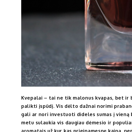
Kvepalai – tai ne tik malonus kvapas, bet ir
palikti įspūdį. Vis dėlto dažnai norimi prabang
gali ar nori investuoti dideles sumas į vien
metu sulaukia vis daugiau dėmesio ir populi
aromatais už kur kas prieinamesnę kainą, n