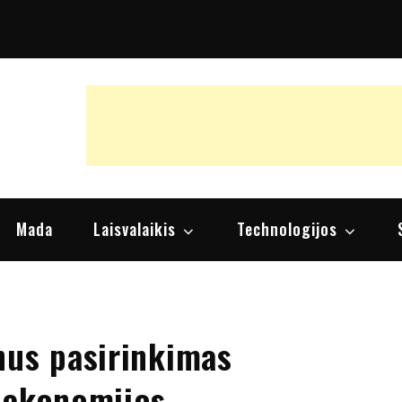
raipsniai, nuomonės
Mada
Laisvalaikis
Technologijos
nus pasirinkimas
 ekonomijos