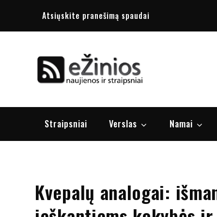
Skip
Atsiųskite pranešimą spaudai
to
content
Žinios
naujienos, st
Straipsniai
Verslas
Namai
Kvepalų analogai: išma
ieškantiems kokybės ir