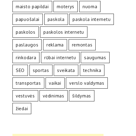
maisto papildai
moterys
nuoma
papuošalai
paskola
paskola internetu
paskolos
paskolos internetu
paslaugos
reklama
remontas
rinkodara
rūbai internetu
saugumas
SEO
sportas
sveikata
technika
transportas
vaikai
verslo valdymas
vestuvės
vėdinimas
šildymas
žiedai