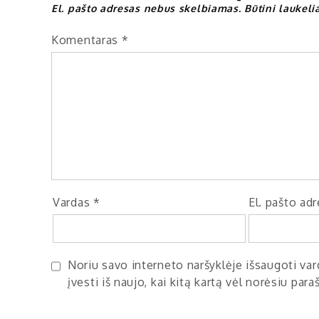
El. pašto adresas nebus skelbiamas.
Būtini laukel
Komentaras
*
Vardas
*
El. pašto ad
Noriu savo interneto naršyklėje išsaugoti vard
įvesti iš naujo, kai kitą kartą vėl norėsiu par