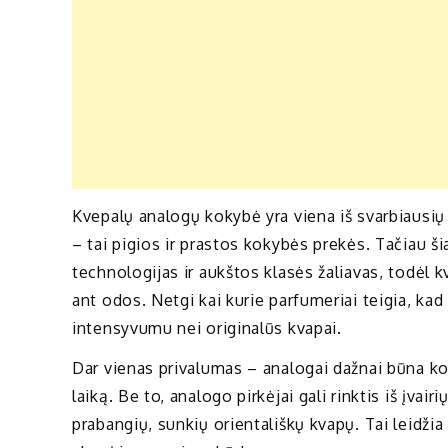
Kvepalų analogų kokybė yra viena iš svarbiausių
– tai pigios ir prastos kokybės prekės. Tačiau 
technologijas ir aukštos klasės žaliavas, todėl kva
ant odos. Netgi kai kurie parfumeriai teigia, ka
intensyvumu nei originalūs kvapai.
Dar vienas privalumas – analogai dažnai būna kon
laiką. Be to, analogo pirkėjai gali rinktis iš įvair
prabangių, sunkių orientališkų kvapų. Tai leidžia 