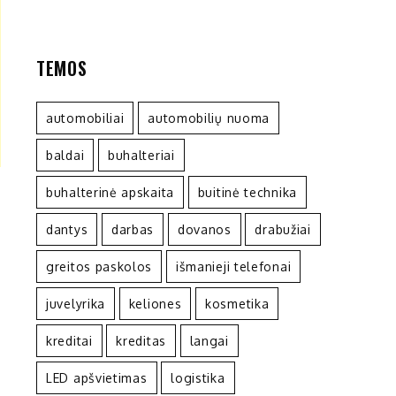
TEMOS
automobiliai
automobilių nuoma
baldai
buhalteriai
buhalterinė apskaita
buitinė technika
dantys
darbas
dovanos
drabužiai
greitos paskolos
išmanieji telefonai
juvelyrika
keliones
kosmetika
kreditai
kreditas
langai
LED apšvietimas
logistika