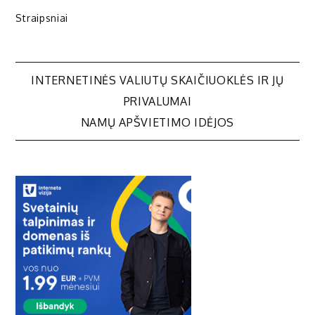
Straipsniai
Navigacija
INTERNETINĖS VALIUTŲ SKAIČIUOKLĖS IR JŲ
PRIVALUMAI
tarp
NAMŲ APŠVIETIMO IDĖJOS
įrašų