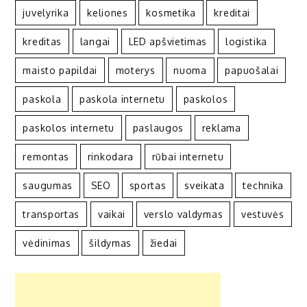
juvelyrika
keliones
kosmetika
kreditai
kreditas
langai
LED apšvietimas
logistika
maisto papildai
moterys
nuoma
papuošalai
paskola
paskola internetu
paskolos
paskolos internetu
paslaugos
reklama
remontas
rinkodara
rūbai internetu
saugumas
SEO
sportas
sveikata
technika
transportas
vaikai
verslo valdymas
vestuvės
vėdinimas
šildymas
žiedai