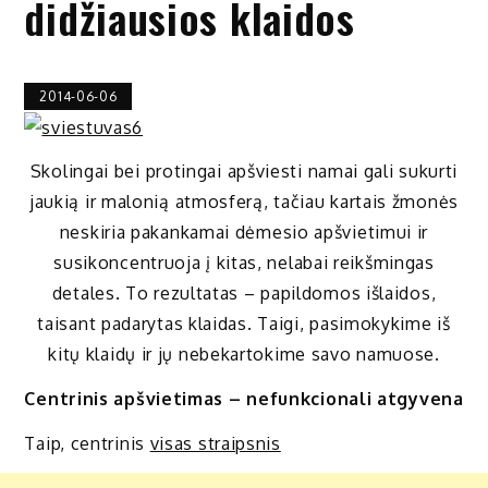
didžiausios klaidos
2014-06-06
Skolingai bei protingai apšviesti namai gali sukurti
jaukią ir malonią atmosferą, tačiau kartais žmonės
neskiria pakankamai dėmesio apšvietimui ir
susikoncentruoja į kitas, nelabai reikšmingas
detales. To rezultatas – papildomos išlaidos,
taisant padarytas klaidas. Taigi, pasimokykime iš
kitų klaidų ir jų nebekartokime savo namuose.
Centrinis apšvietimas – nefunkcionali atgyvena
Taip, centrinis
visas straipsnis