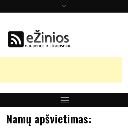
Skip
to
content
Žinios
naujienos,
straipsniai,
nuomonės
Menu
Namų apšvietimas: