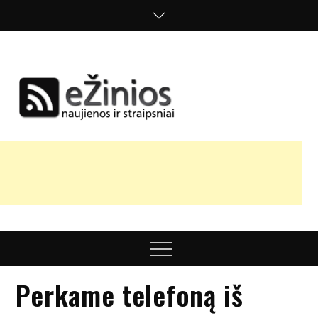
Skip
to
content
Žinios
naujienos,
straipsniai,
nuomonės
Menu
Perkame telefoną iš