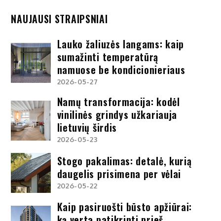
NAUJAUSI STRAIPSNIAI
Lauko žaliuzės langams: kaip
sumažinti temperatūrą
namuose be kondicionieriaus
2026-05-27
Namų transformacija: kodėl
vinilinės grindys užkariauja
lietuvių širdis
2026-05-23
Stogo pakalimas: detalė, kurią
daugelis prisimena per vėlai
2026-05-22
Kaip pasiruošti būsto apžiūrai:
ką verta patikrinti prieš