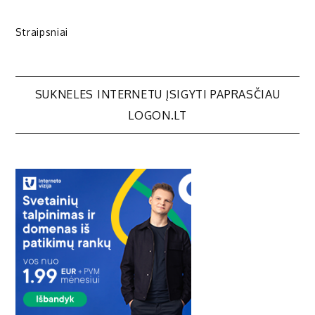
Straipsniai
Navigacija
SUKNELES INTERNETU ĮSIGYTI PAPRASČIAU
LOGON.LT
tarp
įrašų