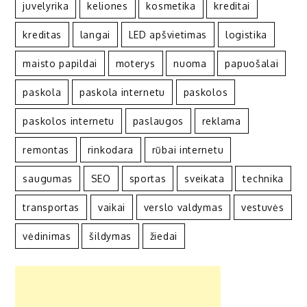
juvelyrika
keliones
kosmetika
kreditai
kreditas
langai
LED apšvietimas
logistika
maisto papildai
moterys
nuoma
papuošalai
paskola
paskola internetu
paskolos
paskolos internetu
paslaugos
reklama
remontas
rinkodara
rūbai internetu
saugumas
SEO
sportas
sveikata
technika
transportas
vaikai
verslo valdymas
vestuvės
vėdinimas
šildymas
žiedai