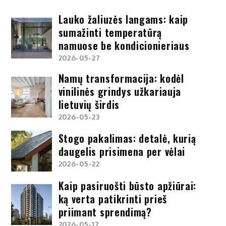
Lauko žaliuzės langams: kaip
sumažinti temperatūrą
namuose be kondicionieriaus
2026-05-27
Namų transformacija: kodėl
vinilinės grindys užkariauja
lietuvių širdis
2026-05-23
Stogo pakalimas: detalė, kurią
daugelis prisimena per vėlai
2026-05-22
Kaip pasiruošti būsto apžiūrai:
ką verta patikrinti prieš
priimant sprendimą?
2026-05-17