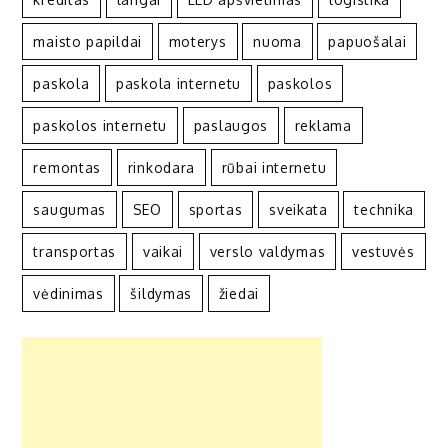
maisto papildai
moterys
nuoma
papuošalai
paskola
paskola internetu
paskolos
paskolos internetu
paslaugos
reklama
remontas
rinkodara
rūbai internetu
saugumas
SEO
sportas
sveikata
technika
transportas
vaikai
verslo valdymas
vestuvės
vėdinimas
šildymas
žiedai