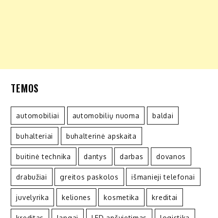
TEMOS
automobiliai
automobilių nuoma
baldai
buhalteriai
buhalterinė apskaita
buitinė technika
dantys
darbas
dovanos
drabužiai
greitos paskolos
išmanieji telefonai
juvelyrika
keliones
kosmetika
kreditai
kreditas
langai
LED apšvietimas
logistika