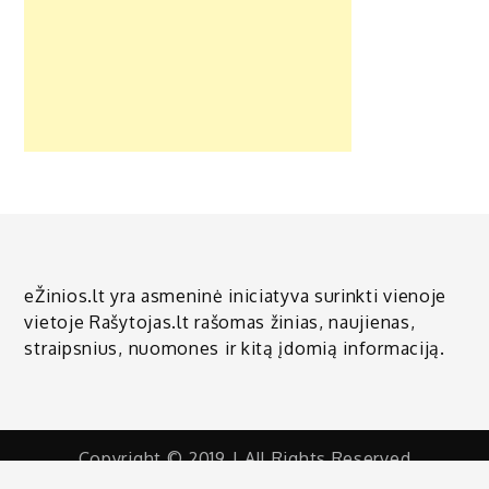
eŽinios.lt yra asmeninė iniciatyva surinkti vienoje
vietoje Rašytojas.lt rašomas žinias, naujienas,
straipsnius, nuomones ir kitą įdomią informaciją.
Copyright © 2019 | All Rights Reserved
Shark Magazine by
Shark Themes