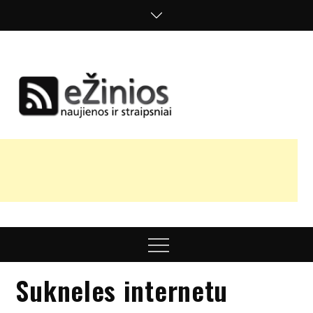
Skip
to
content
Žinios
naujienos,
straipsniai,
nuomonės
Menu
Sukneles internetu