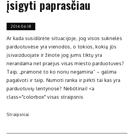
įsigyti paprasčiau
2014-06-18
Ar kada susidūrėte situacijoje, jog visos suknelės
parduotuvėse yra vienodos, o tokios, kokią jūs
įsivaizduojate ir žinote jog jums tiktų yra
nerandama net praėjus visas miesto parduotuves?
Taip, „pramonė to ko noriu negamina“ – galima
pagalvoti ir taip. Numoti ranka ir pirkti tai kas yra
parduotuvių lentynose? Nebūtinai! <a
class="colorbox" visas straipsnis
Straipsniai