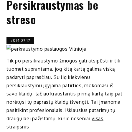
Persikraustymas be
streso
2014-07-17
Tik po persikraustymo žmogus gali atsipūsti ir tik
tuomet suprantama, jog kitą kartą galima viską
padaryti paprasčiau. Su lig kiekvienu
persikraustymu įgyjama patirties, mokomasi iš
savo klaidų, tačiau kraustantis pirmą kartą taip pat
norėtųsi tų paprastų klaidų išvengti. Tai įmanoma
pasitikint profesionalais, išklausius patarimų tų
draugų bei pažįstamų, kurie neseniai
visas
straipsnis