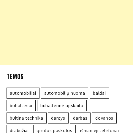
TEMOS
automobiliai
automobilių nuoma
baldai
buhalteriai
buhalterinė apskaita
buitinė technika
dantys
darbas
dovanos
drabužiai
greitos paskolos
išmanieji telefonai