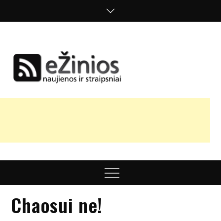
Skip
to
content
Žinios
naujienos,
straipsniai,
nuomonės
Menu
Chaosui ne!