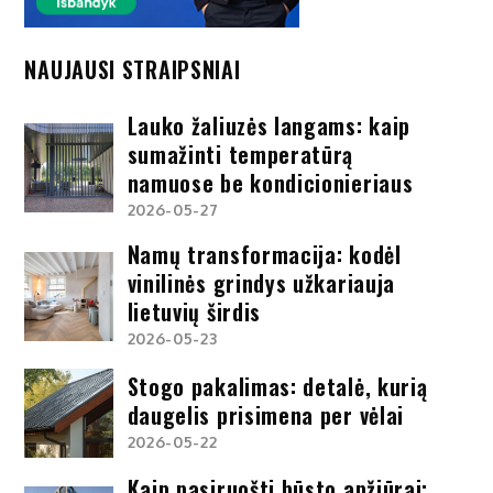
NAUJAUSI STRAIPSNIAI
Lauko žaliuzės langams: kaip
sumažinti temperatūrą
namuose be kondicionieriaus
2026-05-27
Namų transformacija: kodėl
vinilinės grindys užkariauja
lietuvių širdis
2026-05-23
Stogo pakalimas: detalė, kurią
daugelis prisimena per vėlai
2026-05-22
Kaip pasiruošti būsto apžiūrai: