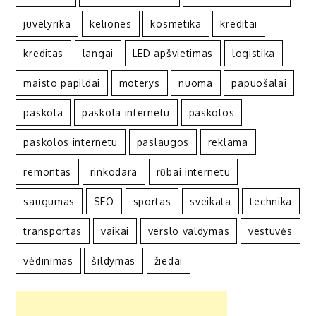
juvelyrika
keliones
kosmetika
kreditai
kreditas
langai
LED apšvietimas
logistika
maisto papildai
moterys
nuoma
papuošalai
paskola
paskola internetu
paskolos
paskolos internetu
paslaugos
reklama
remontas
rinkodara
rūbai internetu
saugumas
SEO
sportas
sveikata
technika
transportas
vaikai
verslo valdymas
vestuvės
vėdinimas
šildymas
žiedai