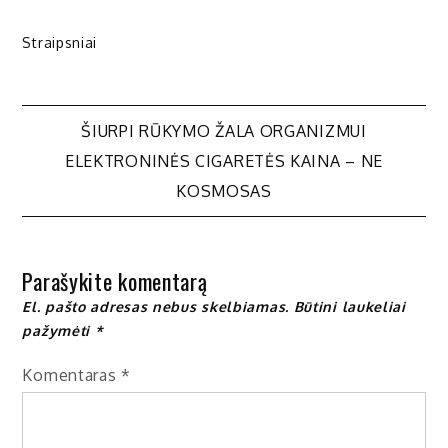
Straipsniai
Navigacija
ŠIURPI RŪKYMO ŽALA ORGANIZMUI
ELEKTRONINĖS CIGARETĖS KAINA – NE
tarp
KOSMOSAS
įrašų
Parašykite komentarą
El. pašto adresas nebus skelbiamas.
Būtini laukeliai
pažymėti
*
Komentaras
*