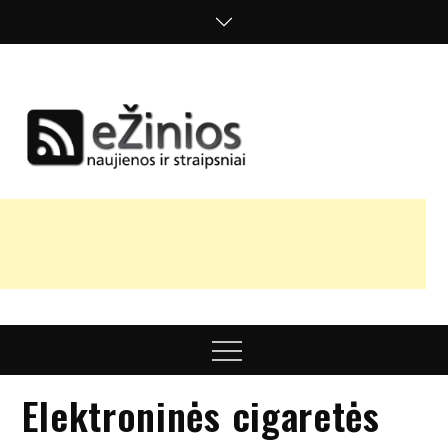
Skip
to
content
Žinios
naujienos,
straipsniai,
nuomonės
Menu
Elektroninės cigaretės