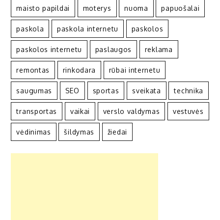
maisto papildai
moterys
nuoma
papuošalai
paskola
paskola internetu
paskolos
paskolos internetu
paslaugos
reklama
remontas
rinkodara
rūbai internetu
saugumas
SEO
sportas
sveikata
technika
transportas
vaikai
verslo valdymas
vestuvės
vėdinimas
šildymas
žiedai