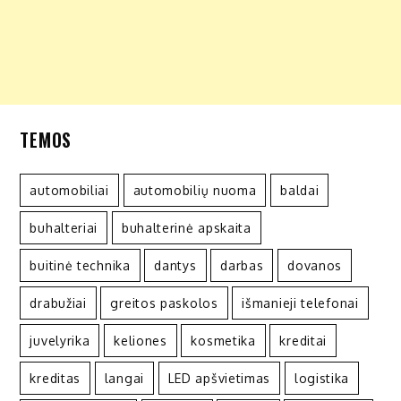
TEMOS
automobiliai
automobilių nuoma
baldai
buhalteriai
buhalterinė apskaita
buitinė technika
dantys
darbas
dovanos
drabužiai
greitos paskolos
išmanieji telefonai
juvelyrika
keliones
kosmetika
kreditai
kreditas
langai
LED apšvietimas
logistika